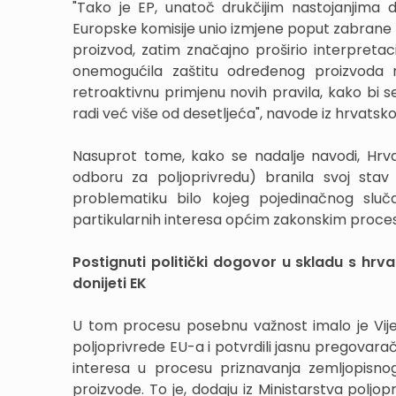
"Tako je EP, unatoč drukčijim nastojanjima d
Europske komisije unio izmjene poput zabrane tr
proizvod, zatim značajno proširio interpretac
onemogućila zaštitu određenog proizvoda n
retroaktivnu primjenu novih pravila, kako bi 
radi već više od desetljeća", navode iz hrvats
Nasuprot tome, kako se nadalje navodi, Hrva
odboru za poljoprivredu) branila svoj stav 
problematiku bilo kojeg pojedinačnog sluča
partikularnih interesa općim zakonskim proce
Postignuti politički dogovor u skladu s hrv
donijeti EK
U tom procesu posebnu važnost imalo je Vijeć
poljoprivrede EU-a i potvrdili jasnu pregovaračku
interesa u procesu priznavanja zemljopisnog
proizvode. To je, dodaju iz Ministarstva polj