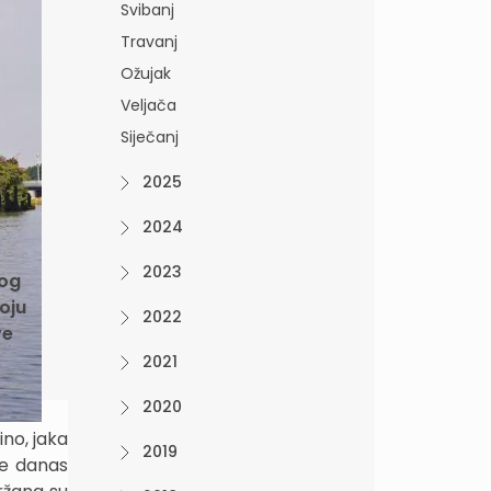
Svibanj
Travanj
Ožujak
Veljača
Siječanj
2025
ila
2024
2023
nog
oju
2022
ve
2021
2020
no, jaka
2019
je danas