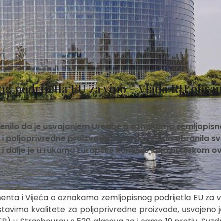
 podrijetla EU za vino - Vlada RH obran
cijenilo da je usvajanjem Uredbe o oznakama zemljopis
ća i poljoprivredne proizvode hrvatska Vlada obranila sv
i dalje je u rukama Europske komisije koja bi tijekom o
enta i Vijeća o oznakama zemljopisnog podrijetla EU za vi
ustavima kvalitete za poljoprivredne proizvode, usvojeno 