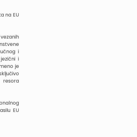
ka na EU
 vezanih
anstvene
ručnog i
ezični i
emeno je
ključivo
z resora
cionalnog
asilu EU