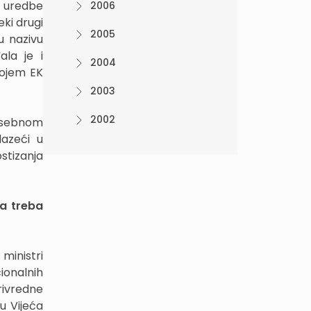
g uredbe
2006
ki drugi
2005
u nazivu
ala je i
2004
kojem EK
2003
2002
Posebnom
lazeći u
stizanja
ka treba
ministri
cionalnih
rivredne
u Vijeća