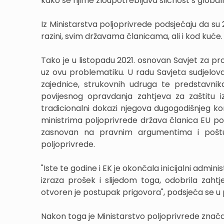
kako se njime zloupotrebljava sličnost s glob
Iz Ministarstva poljoprivrede podsjećaju da su
razini, svim državama članicama, ali i kod kuće.
Tako je u listopadu 2021. osnovan Savjet za p
uz ovu problematiku. U radu Savjeta sudjeloval
zajednice, strukovnih udruga te predstavnik
povijesnog opravdanja zahtjeva za zaštitu izr
tradicionalni dokazi njegova dugogodišnjeg ko
ministrima poljoprivrede država članica EU pos
zasnovan na pravnim argumentima i poštuju
poljoprivrede.
"Iste te godine i EK je okončala inicijalni admi
izraza prošek i slijedom toga, odobrila zah
otvoren je postupak prigovora", podsjeća se u
Nakon toga je Ministarstvo poljoprivrede znača