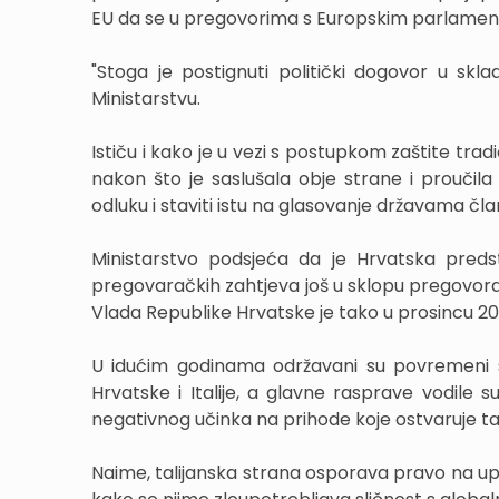
EU da se u pregovorima s Europskim parlamentom
"Stoga je postignuti politički dogovor u skl
Ministarstvu.
Ističu i kako je u vezi s postupkom zaštite tra
nakon što je saslušala obje strane i proučila
odluku i staviti istu na glasovanje državama čl
Ministarstvo podsjeća da je Hrvatska predst
pregovaračkih zahtjeva još u sklopu pregovora 
Vlada Republike Hrvatske je tako u prosincu 201
U idućim godinama održavani su povremeni sa
Hrvatske i Italije, a glavne rasprave vodile 
negativnog učinka na prihode koje ostvaruje ta
Naime, talijanska strana osporava pravo na u