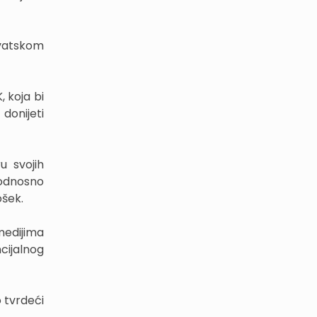
rvatskom
, koja bi
donijeti
u svojih
 odnosno
ošek.
medijima
cijalnog
 tvrdeći