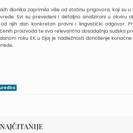
kih dionika zaprimila više od stotinu prigovora, koji su u
rede. Svi su prevedeni i detaljno analizirani u okviru ak
od njih dan konkretan pravni i lingvistički odgovor. P
aštićenih proizvoda te sva relevantna dosadašnja sudska pr
anom roku EK u čijoj je nadležnosti donošenje konačne 
vrede.
uredba
NAJČITANIJE