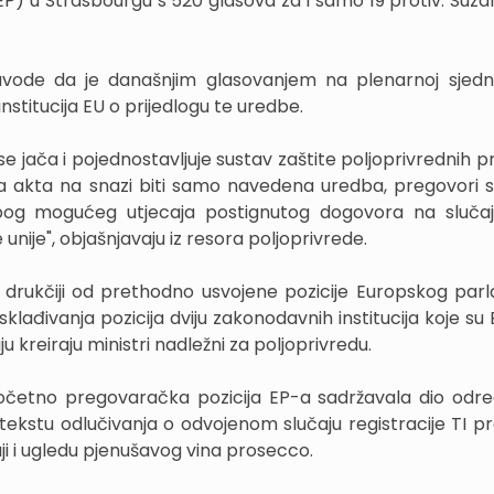
P) u Strasbourgu s 520 glasova za i samo 19 protiv. Suzd
navode da je današnjim glasovanjem na plenarnoj sjedn
nstitucija EU o prijedlogu te uredbe.
 jača i pojednostavljuje sustav zaštite poljoprivrednih p
 akta na snazi biti samo navedena uredba, pregovori su
og mogućeg utjecaja postignutog dogovora na slučaj
unije", objašnjavaju iz resora poljoprivrede.
t drukčiji od prethodno usvojene pozicije Europskog par
lađivanja pozicija dviju zakonodavnih institucija koje su 
ju kreiraju ministri nadležni za poljoprivredu.
početno pregovaračka pozicija EP-a sadržavala dio odre
tekstu odlučivanja o odvojenom slučaju registracije TI pr
daji i ugledu pjenušavog vina prosecco.