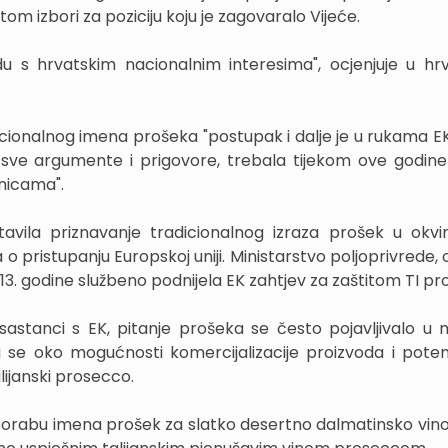
 izbori za poziciju koju je zagovaralo Vijeće.
adu s hrvatskim nacionalnim interesima", ocjenjuje u h
dicionalnog imena prošeka "postupak i dalje je u rukama EK
 sve argumente i prigovore, trebala tijekom ove godine 
anicama".
avila priznavanje tradicionalnog izraza prošek u okvir
o pristupanju Europskoj uniji. Ministarstvo poljoprivrede,
3. godine službeno podnijela EK zahtjev za zaštitom TI pr
stanci s EK, pitanje prošeka se često pojavljivalo u 
su se oko mogućnosti komercijalizacije proizvoda i poten
lijanski prosecco.
porabu imena prošek za slatko desertno dalmatinsko vino