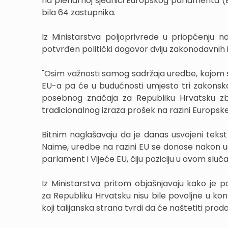
na plenarnoj sjednici Europskog parlamenta (E
bila 64 zastupnika.
Iz Ministarstva poljoprivrede u priopćenju 
potvrđen politički dogovor dviju zakonodavnih i
"Osim važnosti samog sadržaja uredbe, kojom se
EU-a pa će u budućnosti umjesto tri zakonska
posebnog značaja za Republiku Hrvatsku zb
tradicionalnog izraza prošek na razini Europske 
Bitnim naglašavaju da je danas usvojeni teks
Naime, uredbe na razini EU se donose nakon usk
parlament i Vijeće EU, čiju poziciju u ovom sluča
Iz Ministarstva pritom objašnjavaju kako je 
za Republiku Hrvatsku nisu bile povoljne u kon
koji talijanska strana tvrdi da će naštetiti pro