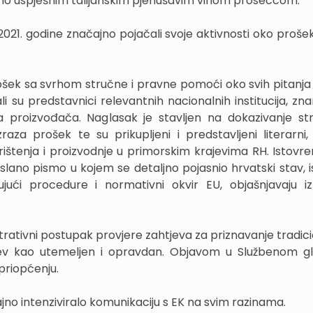
alno uspješnim talijanskim pjenušavim vinom proseccom.
 2021. godine značajno pojačali svoje aktivnosti oko proše
rošek sa svrhom stručne i pravne pomoći oko svih pitanja
i su predstavnici relevantnih nacionalnih institucija, zn
a proizvođača. Naglasak je stavljen na dokazivanje st
aza prošek te su prikupljeni i predstavljeni literarni, j
rištenja i proizvodnje u primorskim krajevima RH. Istovr
lano pismo u kojem se detaljno pojasnio hrvatski stav, is
ći procedure i normativni okvir EU, objašnjavaju i
nistrativni postupak provjere zahtjeva za priznavanje tradi
tjev kao utemeljen i opravdan. Objavom u Službenom gl
 priopćenju.
jno intenziviralo komunikaciju s EK na svim razinama.