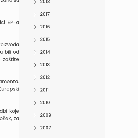
ržana su
2018
2017
ici EP-a
2016
2015
roizvoda
 bili od
2014
 zaštite
2013
2012
lamenta.
Europski
2011
2010
dbi koje
2009
ošek, za
2007