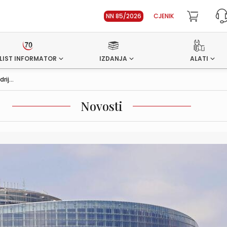
NN 85/2026
CJENIK
LIST INFORMATOR
IZDANJA
ALATI
ij...
Novosti