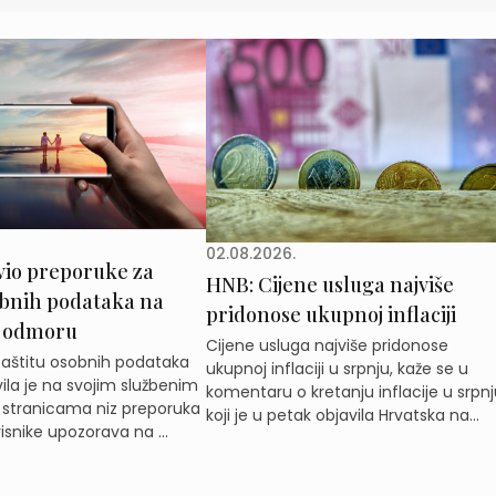
02.08.2026.
vio preporuke za
HNB: Cijene usluga najviše
obnih podataka na
pridonose ukupnoj inflaciji
 odmoru
Cijene usluga najviše pridonose
zaštitu osobnih podataka
ukupnoj inflaciji u srpnju, kaže se u
ila je na svojim službenim
komentaru o kretanju inflacije u srpnj
 stranicama niz preporuka
koji je u petak objavila Hrvatska na...
isnike upozorava na ...