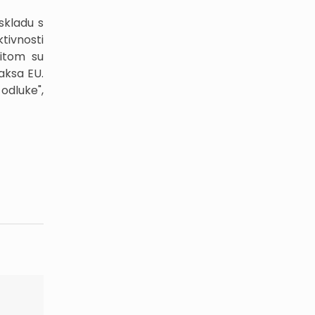
 skladu s
tivnosti
ritom su
aksa EU.
odluke",