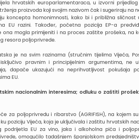
ijela hrvatskih europarlamentaraca, u izvorni prijedlo
ženja proizvoda koji svojim nazivom čak i sugeriraju na ne
iju koncepta homonimnosti, kako bi i približna sličnost 
a EU razini. Također, početna pozicija EP-a predviđ
se ona mogla primijeniti i na proces zaštite prošeka, na 
kog resora poljoprivrede.
tska je na svim razinama (stručnim tijelima Vijeća, 
isključivo pravnim i principijelnim argumentima, ne u
ja, dapače ukazujući na neprihvatljivost pokušaja po
sima EU.
atskim nacionalnim interesima; odluku o zaštiti proše
e za poljoprivredu i ribarstvo (AGRIFISH), na kojem su 
 poziciju Vijeća, koja je uključivala i zaštitu hrvatskih na
 podrijetla EU za vino, jaka i alkoholna pića i poljop
oprivrede, omogućilo tadašnjem španjolskom predsjedništv