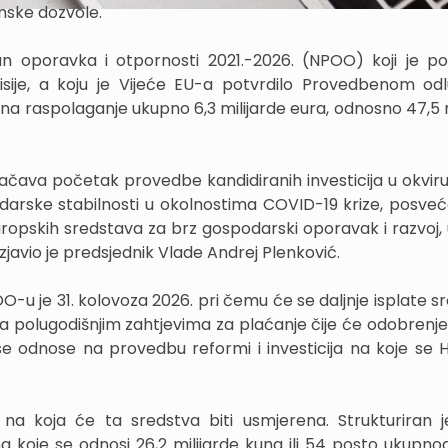
nske dozvole.
an oporavka i otpornosti 2021.-2026. (NPOO) koji je 
isije, a koju je Vijeće EU-a potvrdilo Provedbenom o
na raspolaganje ukupno 6,3 milijarde eura, odnosno 47,5 m
ačava početak provedbe kandidiranih investicija u okvi
darske stabilnosti u okolnostima COVID-19 krize, posve
ropskih sredstava za brz gospodarski oporavak i razvoj, 
 izjavio je predsjednik Vlade Andrej Plenković.
OO-u je 31. kolovoza 2026. pri čemu će se daljnje isplate 
a polugodišnjim zahtjevima za plaćanje čije će odobrenje o
se odnose na provedbu reformi i investicija na koje se 
na koja će ta sredstva biti usmjerena. Strukturiran 
na koje se odnosi 26,2 milijarde kuna ili 54 posto ukupnog