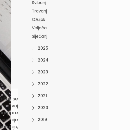
Svibanj
Travanj
Ožujak
Veljača
Siječanj
2025
n
2024
2023
2022
2021
 koji se
i razvoj
2020
 potpore
nizacije
2019
ntaciju,