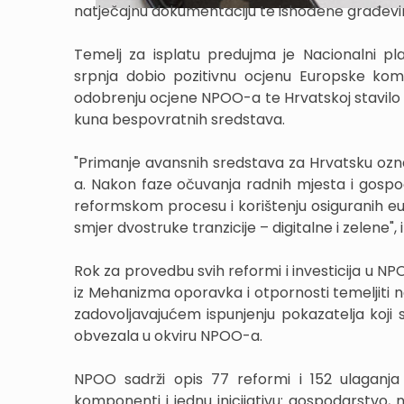
natječajnu dokumentaciju te ishođene građevi
Temelj za isplatu predujma je Nacionalni pl
srpnja dobio pozitivnu ocjenu Europske kom
odobrenju ocjene NPOO-a te Hrvatskoj stavilo 
kuna bespovratnih sredstava.
"Primanje avansnih sredstava za Hrvatsku ozn
a. Nakon faze očuvanja radnih mjesta i gospo
reformskom procesu i korištenju osiguranih eu
smjer dvostruke tranzicije – digitalne i zelene",
Rok za provedbu svih reformi i investicija u NP
iz Mehanizma oporavka i otpornosti temeljiti n
zadovoljavajućem ispunjenju pokazatelja koji 
obvezala u okviru NPOO-a.
NPOO sadrži opis 77 reformi i 152 ulaganja 
komponenti i jednu inicijativu: gospodarstvo, 