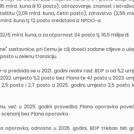
 mlrd. kuna ili 10 posto); obrazovanje, znanost i istraživ
u zaštitu (2,09 mlrd. kuna, četiri posto); zdravstvo (2,56 ml
 mlrd. kuna tj. 12 posto sredstava iz NPOO-a.
5 mlrd. kuna, a za otpornost 34 posto tj. 16,5 milijardi.
e" sastavnice, pri čemu je cilj doseći zadane ciljeve o ul
posto u zelenu tranziciju.
a predviđa se u 2021. godini realni rast BDP a od 5,2 umj
022. umjesto 5,2 posto bez Plana te 4,1 posto u 2023. umj
2,5 posto i 2,7 posto u 2025. godini, umjesto 2,5 posto k
nu, već u 2025. godini provedba Plana oporavka pove
 scenarij bez Plana oporavka.
na oporavka, odnosno u 2026. godini, BDP trebao biti g