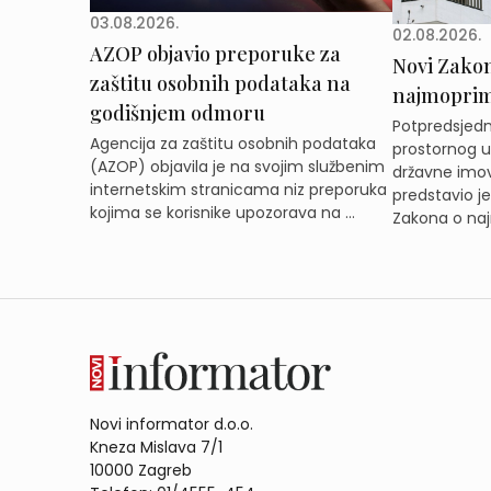
03.08.2026.
02.08.2026.
AZOP objavio preporuke za
Novi Zakon 
zaštitu osobnih podataka na
najmoprimc
godišnjem odmoru
Potpredsjedni
Agencija za zaštitu osobnih podataka
prostornog ur
(AZOP) objavila je na svojim službenim
državne imov
internetskim stranicama niz preporuka
predstavio j
kojima se korisnike upozorava na ...
Zakona o naj
Novi informator d.o.o.
Kneza Mislava 7/1
10000 Zagreb