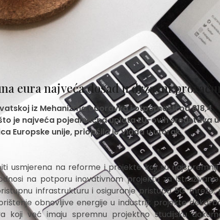
una eura najveća dosad u državni proraču
rvatskoj iz Mehanizma oporavka i otpornosti od 818,4
, što je najveća pojedinačna uplata EU-ovih sredstava u
a Europske unije, priopćila je Vlada u utorak.
ti usmjerena na reforme i projekte koji su najspremniji i
odnosi na potporu inovativnom projektu za istraživanje 
ristupnu infrastrukturu i osiguranje pristupa 5G mreže;
ištenje obnovljive energije u industriji; projekte dekarbo
a koji već imaju spremnu projektno studijsku dokume