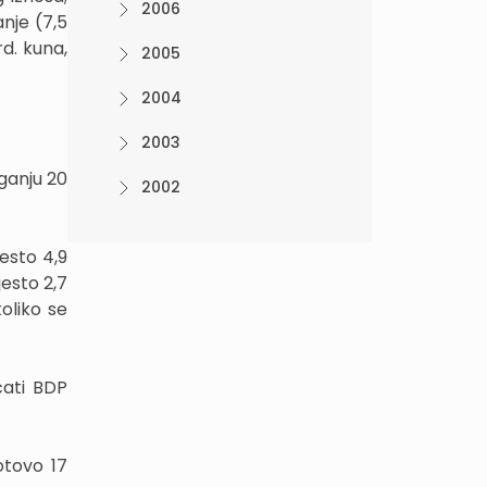
2006
anje (7,5
rd. kuna,
2005
2004
2003
aganju 20
2002
esto 4,9
esto 2,7
oliko se
ćati BDP
otovo 17