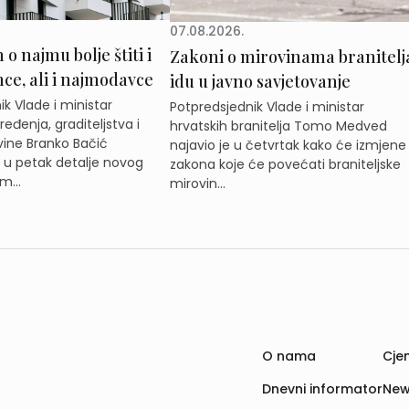
07.08.2026.
o najmu bolje štiti i
Zakoni o mirovinama branitelj
e, ali i najmodavce
idu u javno savjetovanje
k Vlade i ministar
Potpredsjednik Vlade i ministar
eđenja, graditeljstva i
hrvatskih branitelja Tomo Medved
ine Branko Bačić
najavio je u četvrtak kako će izmjene
e u petak detalje novog
zakona koje će povećati braniteljske
m...
mirovin...
O nama
Cjen
Dnevni informator
New