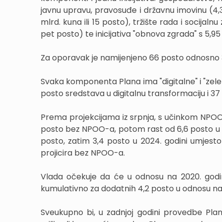
javnu upravu, pravosuđe i državnu imovinu (4,36
mlrd. kuna ili 15 posto), tržište rada i socijaln
pet posto) te inicijativa "obnova zgrada" s 5,95
Za oporavak je namijenjeno 66 posto odnosno 32,1
Svaka komponenta Plana ima "digitalne" i "zelen
posto sredstava u digitalnu transformaciju i 37 
Prema projekcijama iz srpnja, s učinkom NPOO-
posto bez NPOO-a, potom rast od 6,6 posto u 2
posto, zatim 3,4 posto u 2024. godini umjesto 
projicira bez NPOO-a.
Vlada očekuje da će u odnosu na 2020. godi
kumulativno za dodatnih 4,2 posto u odnosu na
Sveukupno bi, u zadnjoj godini provedbe Pla