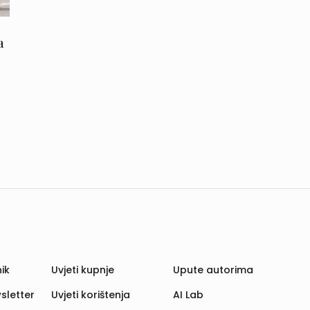
a
ik
Uvjeti kupnje
Upute autorima
sletter
Uvjeti korištenja
AI Lab