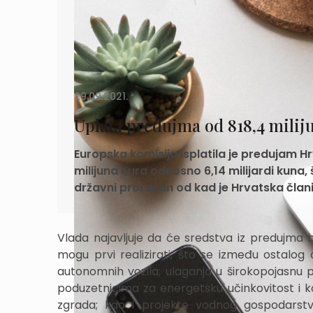
29.09.2021.
Uplata predujma od 818,4 milij
Europska komisija isplatila je predujam H
milijuna eura odnosno 6,14 milijardi kuna
državni proračun od kad je Hrvatska članic
Vlada najavljuje da će sredstva iz predujma bi
mogu prvi realizirati, što se između ostalog 
autonomnih vozila; ulaganja u širokopojasnu p
poduzetnicima za energetsku učinkovitost i kor
zgrada; kao i projekte vodnog gospodarstv