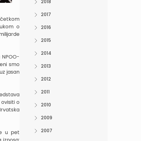
2018
2017
početkom
dlukom o
2016
ilijarde
2015
2014
ru NPOO-
ćeni smo
2013
uz jasan
2012
2011
sredstava
visiti o
2010
Hrvatska
2009
2007
je u pet
 iznosa;