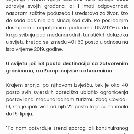
zdravlje svojih građana, ali i imati odgovornost
naspram zaštite poduzeća i sredstava za život, što
do sada baš nije bio slučaj kod svih. Po posljednjim
dostupnim i nepotpunim podacima UNWTO-a, do
kraja svibnja pad međunarodnih turističkih dolazaka
u svijetu kretao se između 40 i 50 posto u odnosu na
isto vrijeme 2019. godine.
U svijetu još 53 posto destinacija sa zatvorenim
granicama, a u Europi najviše s otvorenima
Krajem srpnja, po njihovom izvješću, tek je oko 40
posto svih svjetskih odredišta ublažilo ograničenja
postavljena međunarodnom turizmu zbog Covida-
19, što je ipak više od njih 22 posto koja su to imala
do 15. lipnja.
"To nam potvrđuje trend sporog, ali kontinuiranog