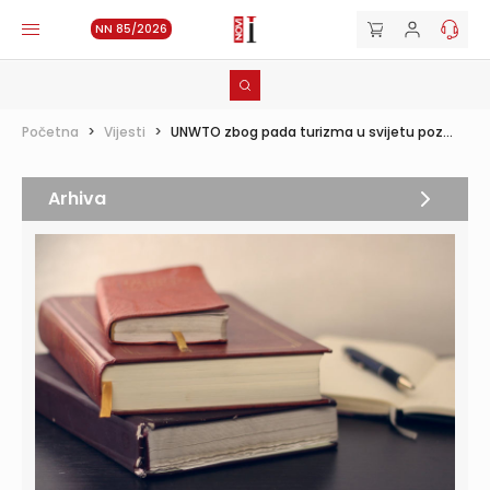
NN 85/2026
Početna
>
Vijesti
>
UNWTO zbog pada turizma u svijetu poz...
Arhiva