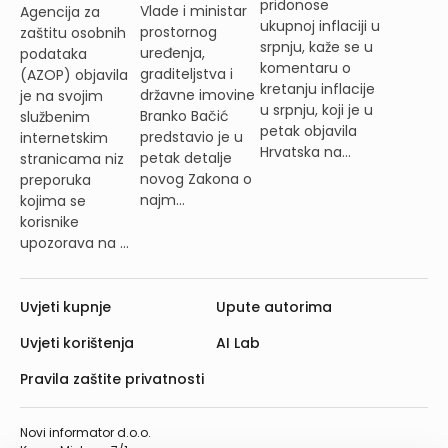
pridonose
Vlade i ministar
Agencija za
ukupnoj inflaciji u
prostornog
zaštitu osobnih
srpnju, kaže se u
uređenja,
podataka
komentaru o
graditeljstva i
(AZOP) objavila
kretanju inflacije
državne imovine
je na svojim
u srpnju, koji je u
Branko Bačić
službenim
petak objavila
predstavio je u
internetskim
Hrvatska na...
petak detalje
stranicama niz
novog Zakona o
preporuka
najm...
kojima se
korisnike
upozorava na ...
Uvjeti kupnje
Upute autorima
Uvjeti korištenja
AI Lab
Pravila zaštite privatnosti
Novi informator d.o.o.