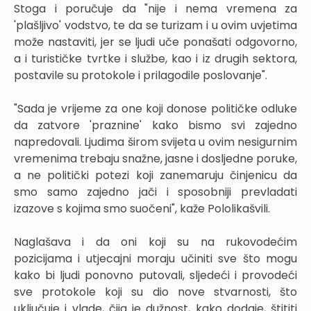
Stoga i poručuje da "nije i nema vremena za
'plašljivo' vodstvo, te da se turizam i u ovim uvjetima
može nastaviti, jer se ljudi uče ponašati odgovorno,
a i turističke tvrtke i službe, kao i iz drugih sektora,
postavile su protokole i prilagodile poslovanje".
"Sada je vrijeme za one koji donose političke odluke
da zatvore 'praznine' kako bismo svi zajedno
napredovali. Ljudima širom svijeta u ovim nesigurnim
vremenima trebaju snažne, jasne i dosljedne poruke,
a ne politički potezi koji zanemaruju činjenicu da
smo samo zajedno jači i sposobniji prevladati
izazove s kojima smo suočeni", kaže Pololikašvili.
Naglašava i da oni koji su na rukovodećim
pozicijama i utjecajni moraju učiniti sve što mogu
kako bi ljudi ponovno putovali, sljedeći i provodeći
sve protokole koji su dio nove stvarnosti, što
uključuje i vlade, čija je dužnost, kako dodaje, štititi