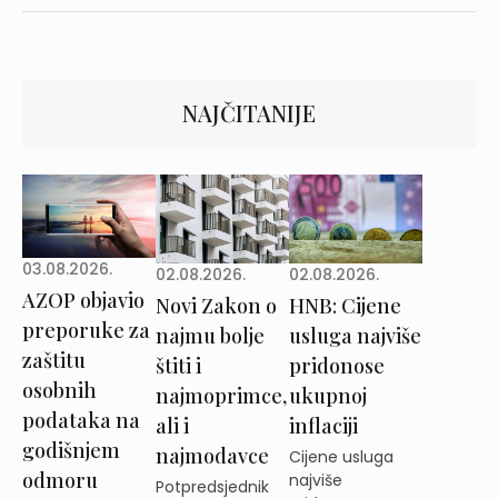
NAJČITANIJE
03.08.2026.
02.08.2026.
02.08.2026.
AZOP objavio
Novi Zakon o
HNB: Cijene
preporuke za
najmu bolje
usluga najviše
zaštitu
štiti i
pridonose
osobnih
najmoprimce,
ukupnoj
podataka na
ali i
inflaciji
godišnjem
najmodavce
Cijene usluga
odmoru
najviše
Potpredsjednik