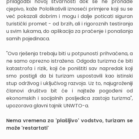
prilagodbi novoj stvarnosti dok se ne pronađe
cjepivo, kaže Pololikašvili iznoseći primjere koji su se
već pokazali dobrim i mogu i dalje poticati siguran
turistički promet - od brzih, ali i rigoroznih testiranja
u svim lukama, do aplikacija za praćenje i ponašanja
samih pojedinaca.
"Ova rješenja trebaju biti u potpunosti prihvaćena, a
ne samo oprezno istražena. Odgoda turizma će biti
katastrofa i rizik, koji će poništiti sav napredak koji
smo postigli da bi turizam uspostavili kao istinski
stup održivog i uključivog razvoja. Uz to, najugroženiji
članovi društva bit će i najteže pogođeni od
ekonomskih i socijalnih posljedica zastoja turizma",
upozorava glavni tajnik UNWTO-a.
Nema vremena za 'plašljivo' vodstvo, turizam se
može 'restartati'