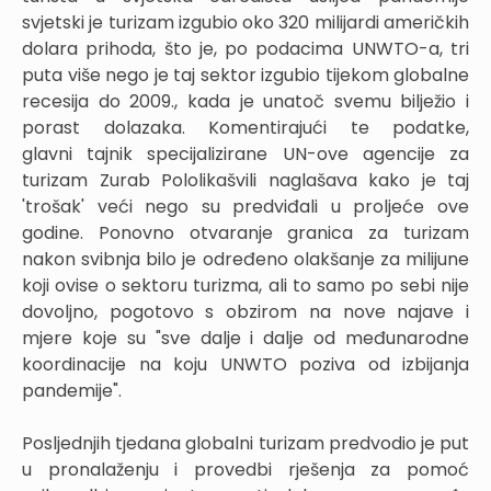
svjetski je turizam izgubio oko 320 milijardi američkih
dolara prihoda, što je, po podacima UNWTO-a, tri
puta više nego je taj sektor izgubio tijekom globalne
recesija do 2009., kada je unatoč svemu bilježio i
porast dolazaka. Komentirajući te podatke,
glavni tajnik specijalizirane UN-ove agencije za
turizam Zurab Pololikašvili naglašava kako je taj
'trošak' veći nego su predviđali u proljeće ove
godine. Ponovno otvaranje granica za turizam
nakon svibnja bilo je određeno olakšanje za milijune
koji ovise o sektoru turizma, ali to samo po sebi nije
dovoljno, pogotovo s obzirom na nove najave i
mjere koje su "sve dalje i dalje od međunarodne
koordinacije na koju UNWTO poziva od izbijanja
pandemije".
Posljednjih tjedana globalni turizam predvodio je put
u pronalaženju i provedbi rješenja za pomoć