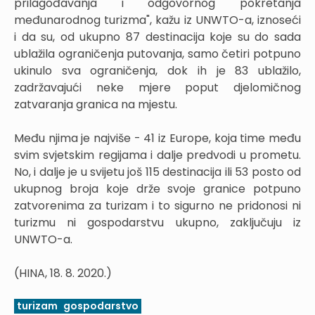
prilagođavanja i odgovornog pokretanja
međunarodnog turizma", kažu iz UNWTO-a, iznoseći
i da su, od ukupno 87 destinacija koje su do sada
ublažila ograničenja putovanja, samo četiri potpuno
ukinulo sva ograničenja, dok ih je 83 ublažilo,
zadržavajući neke mjere poput djelomičnog
zatvaranja granica na mjestu.
Među njima je najviše - 41 iz Europe, koja time među
svim svjetskim regijama i dalje predvodi u prometu.
No, i dalje je u svijetu još 115 destinacija ili 53 posto od
ukupnog broja koje drže svoje granice potpuno
zatvorenima za turizam i to sigurno ne pridonosi ni
turizmu ni gospodarstvu ukupno, zaključuju iz
UNWTO-a.
(HINA, 18. 8. 2020.)
turizam
gospodarstvo