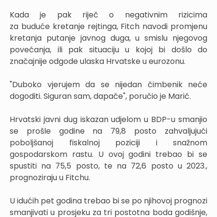
Kada je pak riječ o negativnim rizicima
za buduće kretanje rejtinga, Fitch navodi promjenu
kretanja putanje javnog duga, u smislu njegovog
povećanja, ili pak situaciju u kojoj bi došlo do
značajnije odgode ulaska Hrvatske u eurozonu.
"Duboko vjerujem da se nijedan čimbenik neće
dogoditi. Siguran sam, dapače", poručio je Marić.
Hrvatski javni dug iskazan udjelom u BDP-u smanjio
se prošle godine na 79,8 posto zahvaljujući
poboljšanoj fiskalnoj poziciji i snažnom
gospodarskom rastu. U ovoj godini trebao bi se
spustiti na 75,5 posto, te na 72,6 posto u 2023.,
prognoziraju u Fitchu.
U idućih pet godina trebao bi se po njihovoj prognozi
smanjivati u prosjeku za tri postotna boda godišnje,