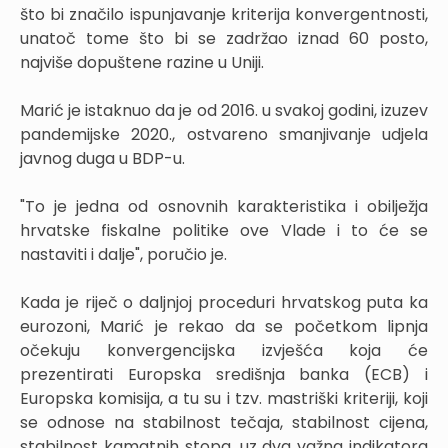
što bi značilo ispunjavanje kriterija konvergentnosti,
unatoč tome što bi se zadržao iznad 60 posto,
najviše dopuštene razine u Uniji.
Marić je istaknuo da je od 2016. u svakoj godini, izuzev
pandemijske 2020., ostvareno smanjivanje udjela
javnog duga u BDP-u.
"To je jedna od osnovnih karakteristika i obilježja
hrvatske fiskalne politike ove Vlade i to će se
nastaviti i dalje", poručio je.
Kada je riječ o daljnjoj proceduri hrvatskog puta ka
eurozoni, Marić je rekao da se početkom lipnja
očekuju konvergencijska izvješća koja će
prezentirati Europska središnja banka (ECB) i
Europska komisija, a tu su i tzv. mastriški kriteriji, koji
se odnose na stabilnost tečaja, stabilnost cijena,
stabilnost kamatnih stopa, uz dva važna indikatora