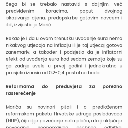
čega bi se trebalo nastaviti s daljnjim, već
predviđenim koracima, poput dvojnog
iskazivanja cijena, predopskrbe gotovim novcem i
itd., izvijestio je Marić.
Rekao je i da u ovom trenutku uvođenje eura nema
nikakvog utjecaja na inflaciju ili je taj utjecaj gotovo
zanemariv, a također i podsjetio da je inflatorni
efekt od uvođenja eura kod sedam zemalja koje su
ga zadnje uvele u prvoj godini i jednokratno u
prosjeku iznosio od 0,2-0,4 postotna boda.
Reformama do preduvjeta za porezno
rasterećenje
Marića su novinari pitali i o predloženom
reformskom paketu Hrvatske udruge poslodavaca
(HUP), čiji cilj je povećanje neto plaća, a koji uključuje
povećanje neoporezivog osobnog odbitka,