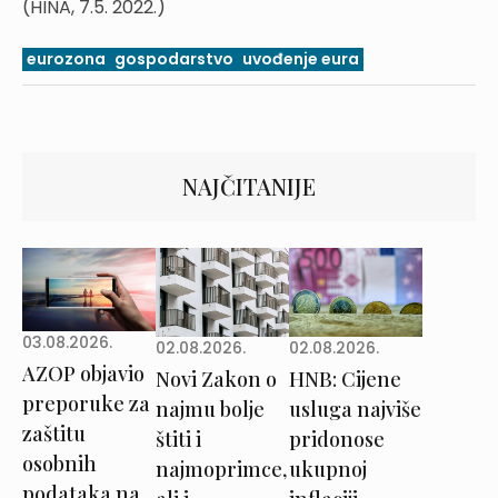
(HINA, 7.5. 2022.)
eurozona
gospodarstvo
uvođenje eura
NAJČITANIJE
03.08.2026.
02.08.2026.
02.08.2026.
AZOP objavio
Novi Zakon o
HNB: Cijene
preporuke za
najmu bolje
usluga najviše
zaštitu
štiti i
pridonose
osobnih
najmoprimce,
ukupnoj
podataka na