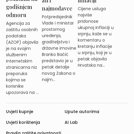
ali i
inflaciji
godišnjem
najmodavce
Cijene usluga
odmoru
najviše
Potpredsjednik
pridonose
Vlade i ministar
Agencija za
ukupnoj inflaciji u
prostornog
zaštitu osobnih
srpnju, kaže se u
uređenja,
podataka
komentaru o
graditeljstva i
(AZOP) objavila
kretanju inflacije
državne imovine
je na svojim
u srpnju, koji je u
Branko Bačić
službenim
petak objavila
predstavio je u
internetskim
Hrvatska na...
petak detalje
stranicama niz
novog Zakona o
preporuka
najm...
kojima se
korisnike
upozorava na ...
Uvjeti kupnje
Upute autorima
Uvjeti korištenja
AI Lab
Pravila zaštite privatnosti