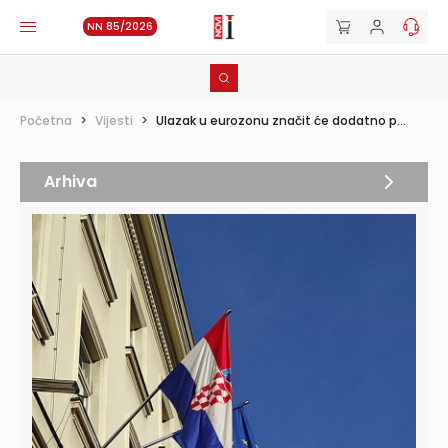
NN 85/2026
Početna
>
Vijesti
>
Ulazak u eurozonu značit će dodatno p...
Arhiva