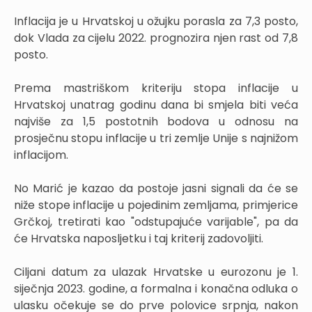
Inflacija je u Hrvatskoj u ožujku porasla za 7,3 posto,
dok Vlada za cijelu 2022. prognozira njen rast od 7,8
posto.
Prema mastriškom kriteriju stopa inflacije u
Hrvatskoj unatrag godinu dana bi smjela biti veća
najviše za 1,5 postotnih bodova u odnosu na
prosječnu stopu inflacije u tri zemlje Unije s najnižom
inflacijom.
No Marić je kazao da postoje jasni signali da će se
niže stope inflacije u pojedinim zemljama, primjerice
Grčkoj, tretirati kao "odstupajuće varijable", pa da
će Hrvatska naposljetku i taj kriterij zadovoljiti.
Ciljani datum za ulazak Hrvatske u eurozonu je 1.
siječnja 2023. godine, a formalna i konačna odluka o
ulasku očekuje se do prve polovice srpnja, nakon