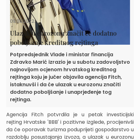
09.05.2022.
Ulazak u eurozonu značit će dodatno
poboljšanje kreditnog rejtinga
Potpredsjednik Vlade i ministar financija
Zdravko Marić izrazio je u subotu zadovoljstvo
najnovijom ocjenom hrvatskog kreditnog
rejtinga koju je jučer objavila agencija Fitch,
istaknuvši i da će ulazak u eurozonu značiti
dodatno poboljšanje i unaprjeđenje tog
rejtinga.
Agencija Fitch potvrdila je u petak investicijski
rejting Hrvatske 'BBB' i pozitivne izglede, procijenivši
da će oporavak turizma poduprijeti gospodarstvo u
razdoblju posustajanja izvoza, a ulazak u eurozonu