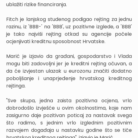
ublažiti rizike financiranja.
Fitch je lanjskog studenog podigao rejting za jednu
razinu, iz 'BBB-' na 'BBB', uz pozitivne izglede, a 'BBB'
je tako najviši rejting otkad su agencije počele
ocjenjivati kreditnu sposobnost Hrvatske.
Marić je izjavio da građani, gospodarstvo i Vlada
mogu biti zadovoljni jer je kreditni rejting očuvan, a
da će izvjestan ulazak u eurozonu značiti dodatno
poboljšanje i unaprjeđenje hrvatskog kreditnog
rejtinga.
"Sve skupa, jedna zaista pozitivna ocjena, vrlo
dobrodošlo izvješće u ovim okolnostima, koje nam
zasigurno daje pozitivan poticaj za nastavak svega
što radimo, s jednim vrlo izglednim pozitivnim
razvojem događaja u nastavku godine što se tiče
hrvatskog kreditnog rejtinga", izjavio je Marić.