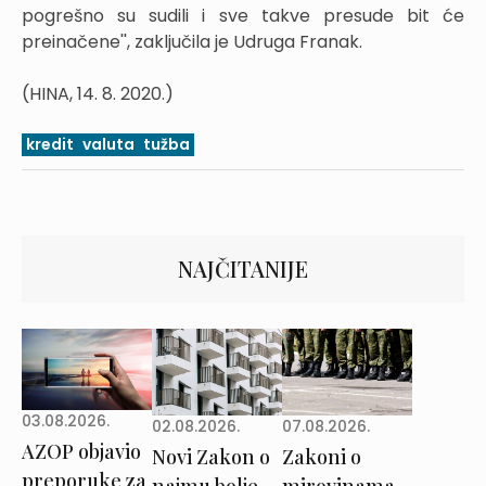
pogrešno su sudili i sve takve presude bit će
preinačene'', zaključila je Udruga Franak.
(HINA, 14. 8. 2020.)
kredit
valuta
tužba
NAJČITANIJE
03.08.2026.
02.08.2026.
07.08.2026.
AZOP objavio
Novi Zakon o
Zakoni o
preporuke za
najmu bolje