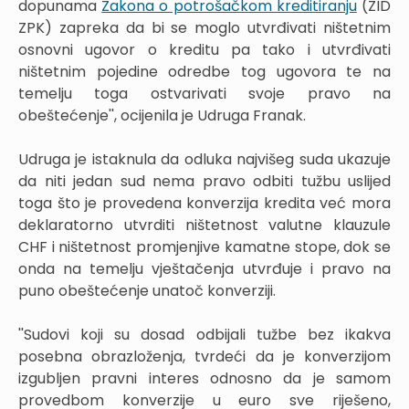
dopunama
Zakona o potrošačkom kreditiranju
(ZID
ZPK) zapreka da bi se moglo utvrđivati ništetnim
osnovni ugovor o kreditu pa tako i utvrđivati
ništetnim pojedine odredbe tog ugovora te na
temelju toga ostvarivati svoje pravo na
obeštećenje'', ocijenila je Udruga Franak.
Udruga je istaknula da odluka najvišeg suda ukazuje
da niti jedan sud nema pravo odbiti tužbu uslijed
toga što je provedena konverzija kredita već mora
deklaratorno utvrditi ništetnost valutne klauzule
CHF i ništetnost promjenjive kamatne stope, dok se
onda na temelju vještačenja utvrđuje i pravo na
puno obeštećenje unatoč konverziji.
''Sudovi koji su dosad odbijali tužbe bez ikakva
posebna obrazloženja, tvrdeći da je konverzijom
izgubljen pravni interes odnosno da je samom
provedbom konverzije u euro sve riješeno,