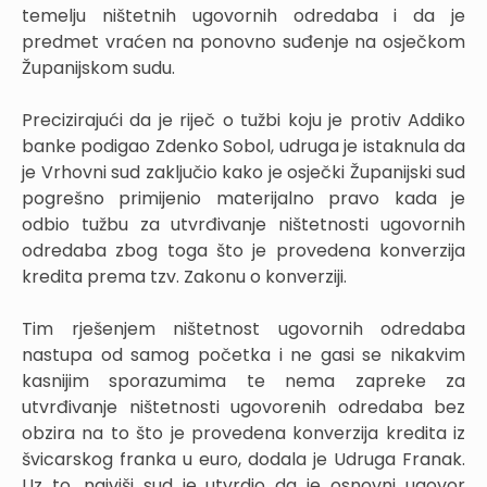
temelju ništetnih ugovornih odredaba i da je
predmet vraćen na ponovno suđenje na osječkom
Županijskom sudu.
Precizirajući da je riječ o tužbi koju je protiv Addiko
banke podigao Zdenko Sobol, udruga je istaknula da
je Vrhovni sud zaključio kako je osječki Županijski sud
pogrešno primijenio materijalno pravo kada je
odbio tužbu za utvrđivanje ništetnosti ugovornih
odredaba zbog toga što je provedena konverzija
kredita prema tzv. Zakonu o konverziji.
Tim rješenjem ništetnost ugovornih odredaba
nastupa od samog početka i ne gasi se nikakvim
kasnijim sporazumima te nema zapreke za
utvrđivanje ništetnosti ugovorenih odredaba bez
obzira na to što je provedena konverzija kredita iz
švicarskog franka u euro, dodala je Udruga Franak.
Uz to, najviši sud je utvrdio da je osnovni ugovor