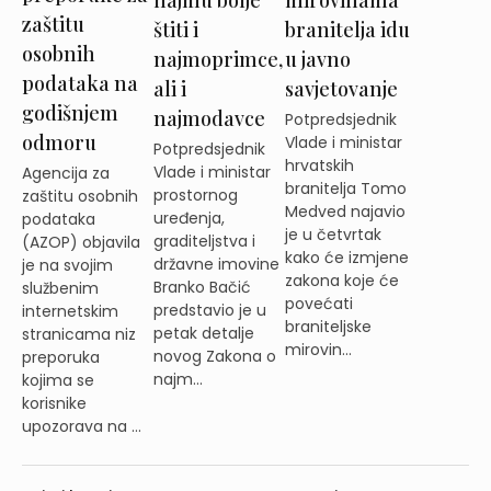
mirovinama
zaštitu
štiti i
branitelja idu
osobnih
najmoprimce,
u javno
podataka na
ali i
savjetovanje
godišnjem
najmodavce
Potpredsjednik
odmoru
Vlade i ministar
Potpredsjednik
hrvatskih
Vlade i ministar
Agencija za
branitelja Tomo
prostornog
zaštitu osobnih
Medved najavio
uređenja,
podataka
je u četvrtak
graditeljstva i
(AZOP) objavila
kako će izmjene
državne imovine
je na svojim
zakona koje će
Branko Bačić
službenim
povećati
predstavio je u
internetskim
braniteljske
petak detalje
stranicama niz
mirovin...
novog Zakona o
preporuka
najm...
kojima se
korisnike
upozorava na ...