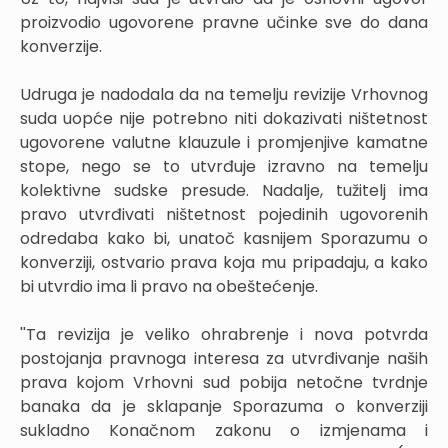
proizvodio ugovorene pravne učinke sve do dana
konverzije.
Udruga je nadodala da na temelju revizije Vrhovnog
suda uopće nije potrebno niti dokazivati ništetnost
ugovorene valutne klauzule i promjenjive kamatne
stope, nego se to utvrđuje izravno na temelju
kolektivne sudske presude. Nadalje, tužitelj ima
pravo utvrđivati ništetnost pojedinih ugovorenih
odredaba kako bi, unatoč kasnijem Sporazumu o
konverziji, ostvario prava koja mu pripadaju, a kako
bi utvrdio ima li pravo na obeštećenje.
''Ta revizija je veliko ohrabrenje i nova potvrda
postojanja pravnoga interesa za utvrđivanje naših
prava kojom Vrhovni sud pobija netočne tvrdnje
banaka da je sklapanje Sporazuma o konverziji
sukladno Konačnom zakonu o izmjenama i