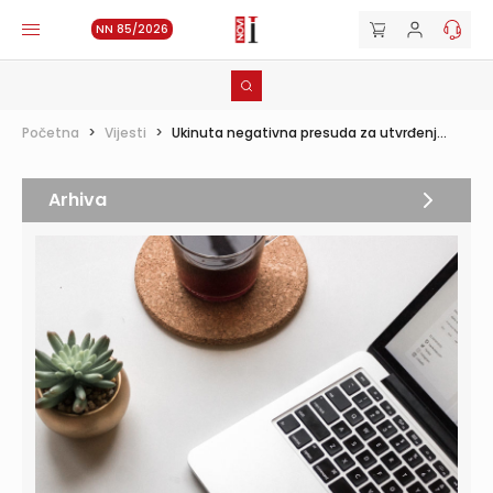
NN 85/2026
Početna
>
Vijesti
>
Ukinuta negativna presuda za utvrđenj...
Arhiva