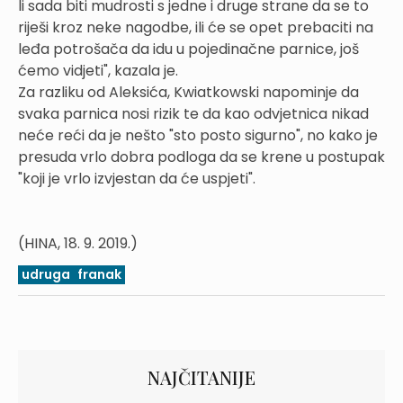
li sada biti mudrosti s jedne i druge strane da se to
riješi kroz neke nagodbe, ili će se opet prebaciti na
leđa potrošača da idu u pojedinačne parnice, još
ćemo vidjeti", kazala je.
Za razliku od Aleksića, Kwiatkowski napominje da
svaka parnica nosi rizik te da kao odvjetnica nikad
neće reći da je nešto "sto posto sigurno", no kako je
presuda vrlo dobra podloga da se krene u postupak
"koji je vrlo izvjestan da će uspjeti".
(HINA, 18. 9. 2019.)
udruga
franak
NAJČITANIJE