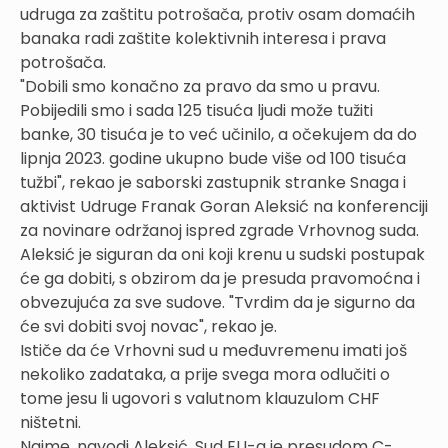
udruga za zaštitu potrošača, protiv osam domaćih
banaka radi zaštite kolektivnih interesa i prava
potrošača.
"Dobili smo konačno za pravo da smo u pravu.
Pobijedili smo i sada 125 tisuća ljudi može tužiti
banke, 30 tisuća je to već učinilo, a očekujem da do
lipnja 2023. godine ukupno bude više od 100 tisuća
tužbi", rekao je saborski zastupnik stranke Snaga i
aktivist Udruge Franak Goran Aleksić na konferenciji
za novinare održanoj ispred zgrade Vrhovnog suda.
Aleksić je siguran da oni koji krenu u sudski postupak
će ga dobiti, s obzirom da je presuda pravomoćna i
obvezujuća za sve sudove. "Tvrdim da je sigurno da
će svi dobiti svoj novac", rekao je.
Ističe da će Vrhovni sud u međuvremenu imati još
nekoliko zadataka, a prije svega mora odlučiti o
tome jesu li ugovori s valutnom klauzulom CHF
ništetni.
Naime, navodi Aleksić, Sud EU-a je presudom C-