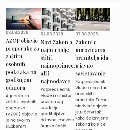
03.08.2026.
02.08.2026.
07.08.2026.
AZOP objavio
Novi Zakon o
Zakoni o
preporuke za
najmu bolje
mirovinama
zaštitu
štiti i
branitelja idu
osobnih
najmoprimce,
u javno
podataka na
ali i
savjetovanje
godišnjem
najmodavce
Potpredsjednik
odmoru
Vlade i ministar
Potpredsjednik
hrvatskih
Vlade i ministar
Agencija za
branitelja Tomo
prostornog
zaštitu osobnih
Medved najavio
uređenja,
podataka
je u četvrtak
graditeljstva i
(AZOP) objavila
kako će izmjene
državne imovine
je na svojim
zakona koje će
Branko Bačić
službenim