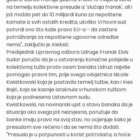
na temelju kolektivne presude iz 'slučaja franak', ali i
još možda pet do 10 milijardi kuna za nepoštene
kamate iz svih ostalih kredita, ukoliko Vrhovni sud
potvrdi ono što kaže pravo EU-a - da zastare
potraživanja za nepoštene ugovorne odredbe
nema", zaključio je Aleksić.
Predsjednik Upravnog odbora Udruge Franak Elvis
Sudar poručio da je u ostvarenju konačne pobjede u
kolektivnoj tužbi protiv osam banaka Udruzi najviše
pomogao pravni tim, prije svega odvjetnica Nicole
Kwiatkowski koja je postavila temelj tužbe, kao i Ines
Bojić, koja se kasnije istaknula vrhunskom tužbom
koja je podnesena Ustavnom sudu.
Kwiatkowski, na novinarski upit o stavu banaka da je
situacija oko svega još neizvjesna, poručuje da
banke imaju pravo na svoj stav, no ocjenjuje kako je
presudom sve rečeno i da se nema što dodati.
"Presuda je u potpunosti u korist potrošača, a hoće