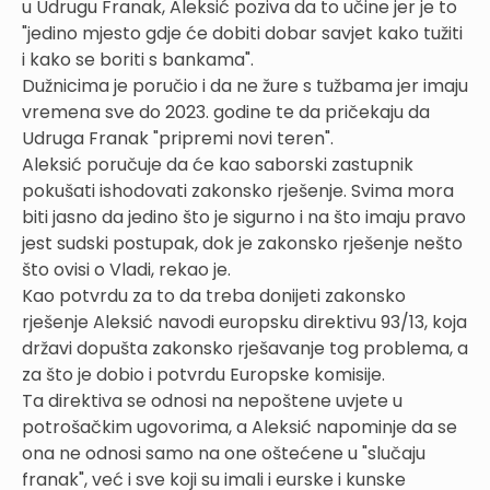
u Udrugu Franak, Aleksić poziva da to učine jer je to
"jedino mjesto gdje će dobiti dobar savjet kako tužiti
i kako se boriti s bankama".
Dužnicima je poručio i da ne žure s tužbama jer imaju
vremena sve do 2023. godine te da pričekaju da
Udruga Franak "pripremi novi teren".
Aleksić poručuje da će kao saborski zastupnik
pokušati ishodovati zakonsko rješenje. Svima mora
biti jasno da jedino što je sigurno i na što imaju pravo
jest sudski postupak, dok je zakonsko rješenje nešto
što ovisi o Vladi, rekao je.
Kao potvrdu za to da treba donijeti zakonsko
rješenje Aleksić navodi europsku direktivu 93/13, koja
državi dopušta zakonsko rješavanje tog problema, a
za što je dobio i potvrdu Europske komisije.
Ta direktiva se odnosi na nepoštene uvjete u
potrošačkim ugovorima, a Aleksić napominje da se
ona ne odnosi samo na one oštećene u "slučaju
franak", već i sve koji su imali i eurske i kunske