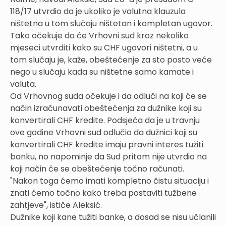
118/17 utvrdio da je ukoliko je valutna klauzula
ništetna u tom slučaju ništetan i kompletan ugovor.
Tako očekuje da će Vrhovni sud kroz nekoliko
mjeseci utvrditi kako su CHF ugovori ništetni, a u
tom slučaju je, kaže, obeštećenje za sto posto veće
nego u slučaju kada su ništetne samo kamate i
valuta.
Od Vrhovnog suda očekuje i da odluči na koji će se
način izračunavati obeštećenja za dužnike koji su
konvertirali CHF kredite. Podsjeća da je u travnju
ove godine Vrhovni sud odlučio da dužnici koji su
konvertirali CHF kredite imaju pravni interes tužiti
banku, no napominje da Sud pritom nije utvrdio na
koji način će se obeštećenje točno računati.
"Nakon toga ćemo imati kompletno čistu situaciju i
znati ćemo točno kako treba postaviti tužbene
zahtjeve", ističe Aleksić.
Dužnike koji kane tužiti banke, a dosad se nisu učlanili