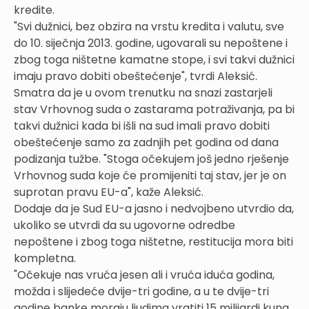
kredite.
"Svi dužnici, bez obzira na vrstu kredita i valutu, sve
do 10. siječnja 2013. godine, ugovarali su nepoštene i
zbog toga ništetne kamatne stope, i svi takvi dužnici
imaju pravo dobiti obeštećenje", tvrdi Aleksić.
Smatra da je u ovom trenutku na snazi zastarjeli
stav Vrhovnog suda o zastarama potraživanja, pa bi
takvi dužnici kada bi išli na sud imali pravo dobiti
obeštećenje samo za zadnjih pet godina od dana
podizanja tužbe. "Stoga očekujem još jedno rješenje
Vrhovnog suda koje će promijeniti taj stav, jer je on
suprotan pravu EU-a", kaže Aleksić.
Dodaje da je Sud EU-a jasno i nedvojbeno utvrdio da,
ukoliko se utvrdi da su ugovorne odredbe
nepoštene i zbog toga ništetne, restitucija mora biti
kompletna.
"Očekuje nas vruća jesen ali i vruća iduća godina,
možda i slijedeće dvije-tri godine, a u te dvije-tri
godine banke moraju ljudima vratiti 15 milijardi kuna