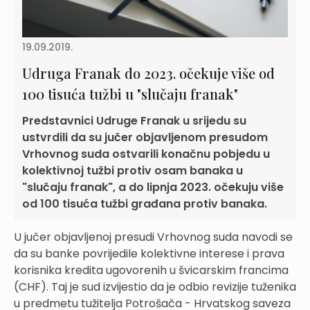
19.09.2019.
Udruga Franak do 2023. očekuje više od
100 tisuća tužbi u "slučaju franak"
Predstavnici Udruge Franak u srijedu su
ustvrdili da su jučer objavljenom presudom
Vrhovnog suda ostvarili konačnu pobjedu u
kolektivnoj tužbi protiv osam banaka u
"slučaju franak", a do lipnja 2023. očekuju više
od 100 tisuća tužbi građana protiv banaka.
U jučer objavljenoj presudi Vrhovnog suda navodi se
da su banke povrijedile kolektivne interese i prava
korisnika kredita ugovorenih u švicarskim francima
(CHF). Taj je sud izvijestio da je odbio revizije tuženika
u predmetu tužitelja Potrošača - Hrvatskog saveza