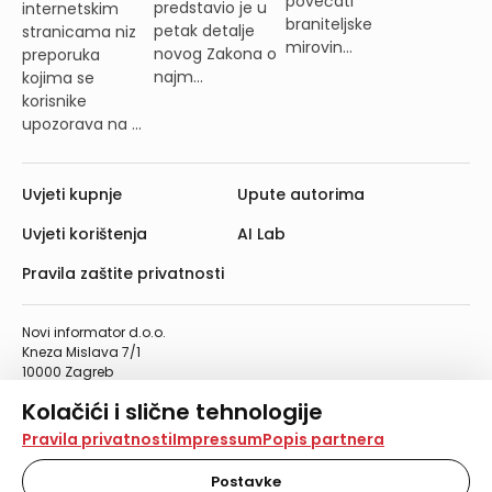
povećati
predstavio je u
internetskim
braniteljske
petak detalje
stranicama niz
mirovin...
novog Zakona o
preporuka
najm...
kojima se
korisnike
upozorava na ...
Uvjeti kupnje
Upute autorima
Uvjeti korištenja
AI Lab
Pravila zaštite privatnosti
Novi informator d.o.o.
Kneza Mislava 7/1
10000 Zagreb
Telefon: 01/4555-454
Kolačići i slične tehnologije
Telefaks: 01/4612-553
info@informator.hr
Na našoj web stranici koristimo kolačiće i slične
Pravila privatnosti
Impressum
Popis partnera
tehnologije za pohranu, čitanje i obradu informacija na
vašem uređaju. Time poboljšavamo korisničko iskustvo,
Postavke
PRATITE NAS: