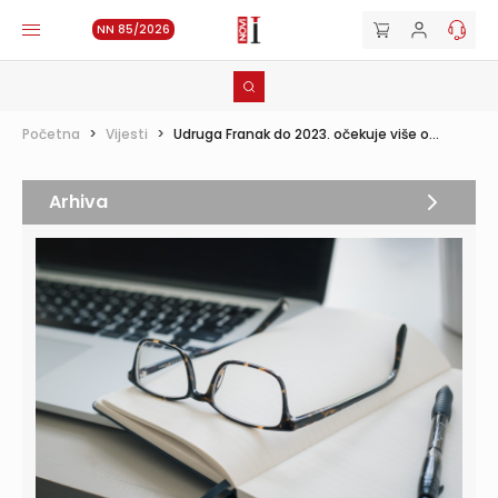
NN 85/2026
Početna
>
Vijesti
>
Udruga Franak do 2023. očekuje više o...
Arhiva