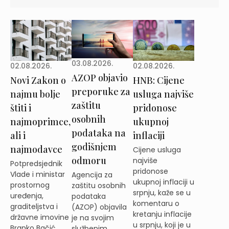
03.08.2026.
02.08.2026.
02.08.2026.
AZOP objavio
Novi Zakon o
HNB: Cijene
preporuke za
najmu bolje
usluga najviše
zaštitu
štiti i
pridonose
osobnih
najmoprimce,
ukupnoj
podataka na
ali i
inflaciji
godišnjem
najmodavce
Cijene usluga
odmoru
najviše
Potpredsjednik
pridonose
Vlade i ministar
Agencija za
ukupnoj inflaciji u
prostornog
zaštitu osobnih
srpnju, kaže se u
uređenja,
podataka
komentaru o
graditeljstva i
(AZOP) objavila
kretanju inflacije
državne imovine
je na svojim
u srpnju, koji je u
Branko Bačić
službenim