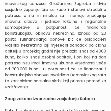
imovinskog cenzusa. Građanima Zagreba i dvije
susjedne županije čije su kuće i stanovi stradali u
potresu, a na minimalcu su i nemaju značajniju
imovinu, država i jedinice lokalne i regionalne
samouprave u potpunosti će financirati
konstrukcijsku obnovu nekretnina. Iznosa od 20
posto sufinanciranja obnove bit će oslobođeni
vlasnici nekretnina čiji mjesečni dohodak po članu
obitelji u protekloj godini nije prelazio iznos od 4000
kuna, koliko iznosi osobni odbitak, i oni koji na dan
potresa nisu imali imovinu ukupne vrijednosti veće
od 200.000 kuna. U potpunosti će se financirati i
konstrukcijska obnova invalidima Domovinskog rata
te korisnicima socijalne skrbi koji primaju pomoć za
uzdržavanje.
Zbog zakona izvanredno zasjedanje Sabora
Kako bi zakon o obnovi Zagreba bi što prije usvojen,