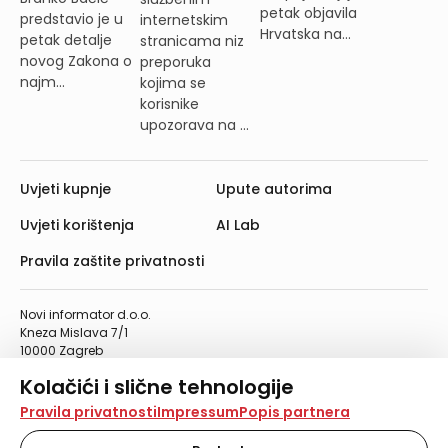
petak objavila
predstavio je u
internetskim
Hrvatska na...
petak detalje
stranicama niz
novog Zakona o
preporuka
najm...
kojima se
korisnike
upozorava na ...
Uvjeti kupnje
Upute autorima
Uvjeti korištenja
AI Lab
Pravila zaštite privatnosti
Novi informator d.o.o.
Kneza Mislava 7/1
10000 Zagreb
Telefon: 01/4555-454
Kolačići i slične tehnologije
Telefaks: 01/4612-553
info@informator.hr
Na našoj web stranici koristimo kolačiće i slične
Pravila privatnosti
Impressum
Popis partnera
tehnologije za pohranu, čitanje i obradu informacija na
vašem uređaju. Time poboljšavamo korisničko iskustvo,