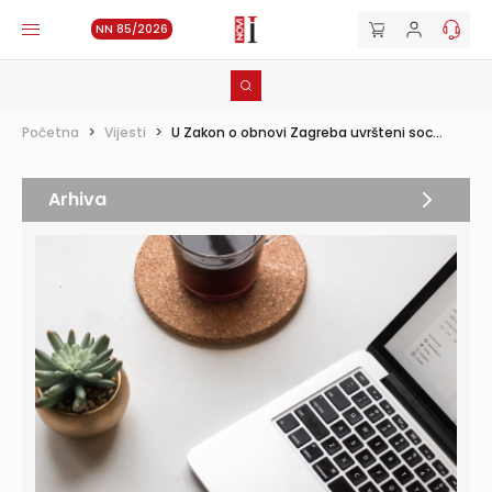
NN 85/2026
Početna
>
Vijesti
>
U Zakon o obnovi Zagreba uvršteni soc...
Arhiva