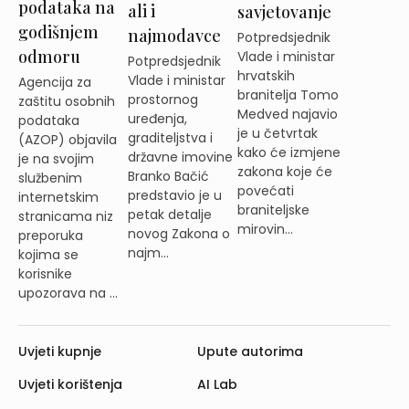
podataka na
ali i
savjetovanje
godišnjem
najmodavce
Potpredsjednik
odmoru
Vlade i ministar
Potpredsjednik
hrvatskih
Vlade i ministar
Agencija za
branitelja Tomo
prostornog
zaštitu osobnih
Medved najavio
uređenja,
podataka
je u četvrtak
graditeljstva i
(AZOP) objavila
kako će izmjene
državne imovine
je na svojim
zakona koje će
Branko Bačić
službenim
povećati
predstavio je u
internetskim
braniteljske
petak detalje
stranicama niz
mirovin...
novog Zakona o
preporuka
najm...
kojima se
korisnike
upozorava na ...
Uvjeti kupnje
Upute autorima
Uvjeti korištenja
AI Lab