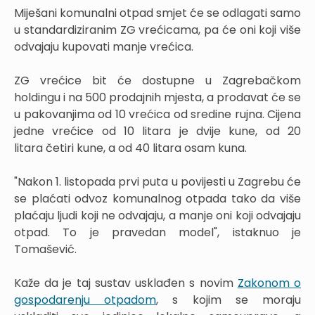
Miješani komunalni otpad smjet će se odlagati samo
u standardiziranim ZG vrećicama, pa će oni koji više
odvajaju kupovati manje vrećica.
ZG vrećice bit će dostupne u Zagrebačkom
holdingu i na 500 prodajnih mjesta, a prodavat će se
u pakovanjima od 10 vrećica od sredine rujna. Cijena
jedne vrećice od 10 litara je dvije kune, od 20
litara četiri kune, a od 40 litara osam kuna.
"Nakon 1. listopada prvi puta u povijesti u Zagrebu će
se plaćati odvoz komunalnog otpada tako da više
plaćaju ljudi koji ne odvajaju, a manje oni koji odvajaju
otpad. To je pravedan model", istaknuo je
Tomašević.
Kaže da je taj sustav usklađen s novim
Zakonom o
gospodarenju otpadom
, s kojim se moraju