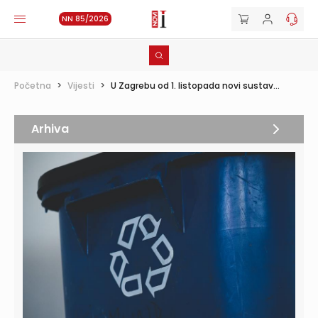
NN 85/2026
Početna
>
Vijesti
>
U Zagrebu od 1. listopada novi sustav...
Arhiva