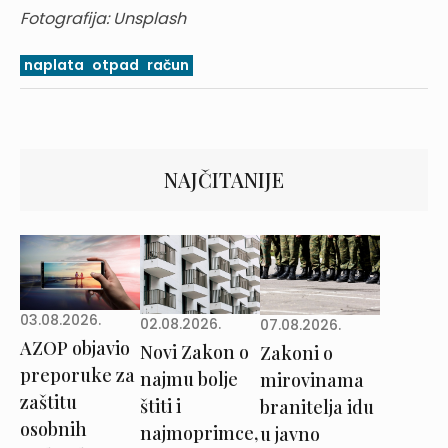
Fotografija: Unsplash
naplata
otpad
račun
NAJČITANIJE
03.08.2026.
02.08.2026.
07.08.2026.
AZOP objavio
Novi Zakon o
Zakoni o
preporuke za
najmu bolje
mirovinama
zaštitu
štiti i
branitelja idu
osobnih
najmoprimce,
u javno