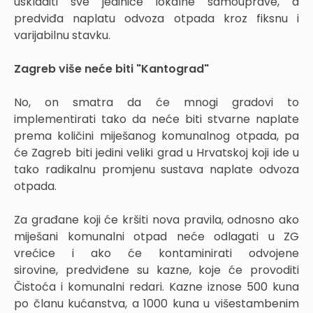
uskladiti sve jedinice lokalne samouprave, a
predviđa naplatu odvoza otpada kroz fiksnu i
varijabilnu stavku.
Zagreb više neće biti "Kantograd"
No, on smatra da će mnogi gradovi to
implementirati tako da neće biti stvarne naplate
prema količini miješanog komunalnog otpada, pa
će Zagreb biti jedini veliki grad u Hrvatskoj koji ide u
tako radikalnu promjenu sustava naplate odvoza
otpada.
Za građane koji će kršiti nova pravila, odnosno ako
miješani komunalni otpad neće odlagati u ZG
vrećice i ako će kontaminirati odvojene
sirovine, predviđene su kazne, koje će provoditi
Čistoća i komunalni redari. Kazne iznose 500 kuna
po članu kućanstva, a 1000 kuna u višestambenim