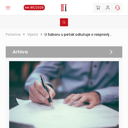
NN 85/2026
Početna
>
Vijesti
>
U Saboru u petak odlučuje o raspravlj...
Arhiva