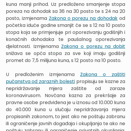
kuna manji prihod. Uz predloženo smanjenje stopa
poreza na dohodak sa 36 na 30 posto te s 24 na 20
posto, izmjenama
Zakona o porezu na dohodak
od
početka iduće godine smanjit će se s 12 na 10 posto
stopa koja se primjenjuje pri oporezivanju godišnjih i
konačnih dohodaka te paušalnog oporezivanja
djelatnosti. Izmjenama
Zakona o porezu na dobit
snižava se opća stopa za sve koji imaju godišnji
promet do 7,5 milijuna kuna, s 12 posto na 10 posto.
U predloženim izmjenama
Zakona o zaštiti
pučanstva od zaraznih bolesti
propisuju se kazne za
nepridržavanje mjera zaštite od zaraze
koronavirusom. Novčana kazna za prekršaje za
pravne osobe predviđena je u iznosu od 10.000 kuna
do 40.000 kuna u slučaju nepridržavanja mjera
propisanih zakonom, to jest ako ne poštuju zabranu
ili ograničenje javnih događaja i okupljanja te ako ne
poštuju zabranu ili ograničenje privatnih okupljanja.