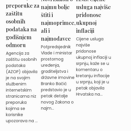
preporuke za
najmu bolje
usluga najviše
zaštitu
štiti i
pridonose
osobnih
najmoprimce,
ukupnoj
podataka na
ali i
inflaciji
godišnjem
najmodavce
Cijene usluga
odmoru
najviše
Potpredsjednik
pridonose
Vlade i ministar
Agencija za
ukupnoj inflaciji u
prostornog
zaštitu osobnih
srpnju, kaže se u
uređenja,
podataka
komentaru o
graditeljstva i
(AZOP) objavila
kretanju inflacije
državne imovine
je na svojim
u srpnju, koji je u
Branko Bačić
službenim
petak objavila
predstavio je u
internetskim
Hrvatska na...
petak detalje
stranicama niz
novog Zakona o
preporuka
najm...
kojima se
korisnike
upozorava na ...