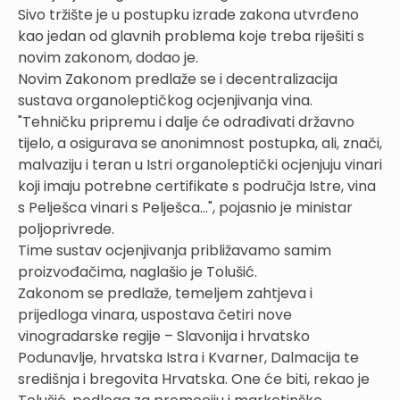
Sivo tržište je u postupku izrade zakona utvrđeno
kao jedan od glavnih problema koje treba riješiti s
novim zakonom, dodao je.
Novim Zakonom predlaže se i decentralizacija
sustava organoleptičkog ocjenjivanja vina.
"Tehničku pripremu i dalje će odrađivati državno
tijelo, a osigurava se anonimnost postupka, ali, znači,
malvaziju i teran u Istri organoleptički ocjenjuju vinari
koji imaju potrebne certifikate s područja Istre, vina
s Pelješca vinari s Pelješca…", pojasnio je ministar
poljoprivrede.
Time sustav ocjenjivanja približavamo samim
proizvođačima, naglašio je Tolušić.
Zakonom se predlaže, temeljem zahtjeva i
prijedloga vinara, uspostava četiri nove
vinogradarske regije – Slavonija i hrvatsko
Podunavlje, hrvatska Istra i Kvarner, Dalmacija te
središnja i bregovita Hrvatska. One će biti, rekao je