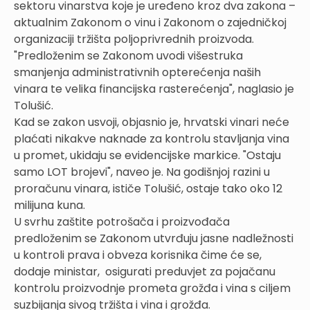
sektoru vinarstva koje je uređeno kroz dva zakona –
aktualnim Zakonom o vinu i Zakonom o zajedničkoj
organizaciji tržišta poljoprivrednih proizvoda.
"Predloženim se Zakonom uvodi višestruka
smanjenja administrativnih opterećenja naših
vinara te velika financijska rasterećenja", naglasio je
Tolušić.
Kad se zakon usvoji, objasnio je, hrvatski vinari neće
plaćati nikakve naknade za kontrolu stavljanja vina
u promet, ukidaju se evidencijske markice. "Ostaju
samo LOT brojevi", naveo je. Na godišnjoj razini u
proračunu vinara, ističe Tolušić, ostaje tako oko 12
milijuna kuna.
U svrhu zaštite potrošača i proizvođača
predloženim se Zakonom utvrđuju jasne nadležnosti
u kontroli prava i obveza korisnika čime će se,
dodaje ministar, osigurati preduvjet za pojačanu
kontrolu proizvodnje prometa grožđa i vina s ciljem
suzbijanja sivog tržišta i vina i grožđa.