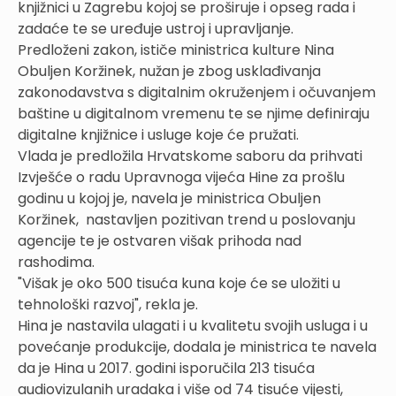
knjižnici u Zagrebu kojoj se proširuje i opseg rada i
zadaće te se uređuje ustroj i upravljanje.
Predloženi zakon, ističe ministrica kulture Nina
Obuljen Koržinek, nužan je zbog usklađivanja
zakonodavstva s digitalnim okruženjem i očuvanjem
baštine u digitalnom vremenu te se njime definiraju
digitalne knjižnice i usluge koje će pružati.
Vlada je predložila Hrvatskome saboru da prihvati
Izvješće o radu Upravnoga vijeća Hine za prošlu
godinu u kojoj je, navela je ministrica Obuljen
Koržinek, nastavljen pozitivan trend u poslovanju
agencije te je ostvaren višak prihoda nad
rashodima.
"Višak je oko 500 tisuća kuna koje će se uložiti u
tehnološki razvoj", rekla je.
Hina je nastavila ulagati i u kvalitetu svojih usluga i u
povećanje produkcije, dodala je ministrica te navela
da je Hina u 2017. godini isporučila 213 tisuća
audiovizulanih uradaka i više od 74 tisuće vijesti,