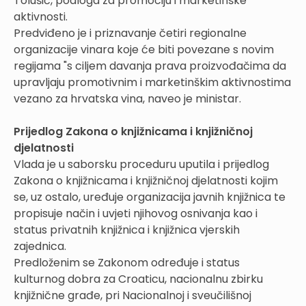
Tolušić, podloga za promociju i marketinške
aktivnosti.
Predviđeno je i priznavanje četiri regionalne
organizacije vinara koje će biti povezane s novim
regijama "s ciljem davanja prava proizvođačima da
upravljaju promotivnim i marketinškim aktivnostima
vezano za hrvatska vina, naveo je ministar.
Prijedlog Zakona o knjižnicama i knjižničnoj
djelatnosti
Vlada je u saborsku proceduru uputila i prijedlog
Zakona o knjižnicama i knjižničnoj djelatnosti kojim
se, uz ostalo, uređuje organizacija javnih knjižnica te
propisuje način i uvjeti njihovog osnivanja kao i
status privatnih knjižnica i knjižnica vjerskih
zajednica.
Predloženim se Zakonom određuje i status
kulturnog dobra za Croaticu, nacionalnu zbirku
knjižnične građe, pri Nacionalnoj i sveučilišnoj