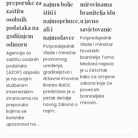
preporuke za
najmu bolje
mirovinama
zaštitu
štiti i
branitelja idu
osobnih
najmoprimce,
u javno
podataka na
ali i
savjetovanje
godišnjem
najmodavce
Potpredsjednik
odmoru
Vlade i ministar
Potpredsjednik
hrvatskih
Vlade i ministar
Agencija za
branitelja Tomo
prostornog
zaštitu osobnih
Medved najavio
uređenja,
podataka
je u četvrtak
graditeljstva i
(AZOP) objavila
kako će izmjene
državne imovine
je na svojim
zakona koje će
Branko Bačić
službenim
povećati
predstavio je u
internetskim
braniteljske
petak detalje
stranicama niz
mirovin...
novog Zakona o
preporuka
najm...
kojima se
korisnike
upozorava na ...