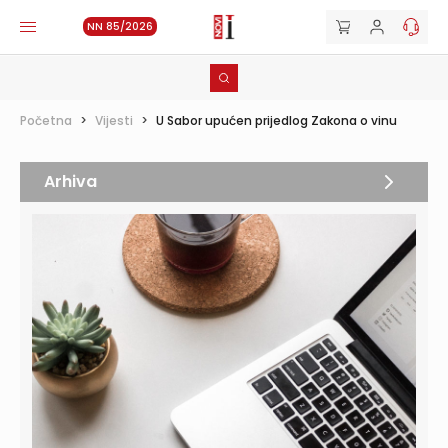
NN 85/2026
Početna
>
Vijesti
>
U Sabor upućen prijedlog Zakona o vinu
Arhiva