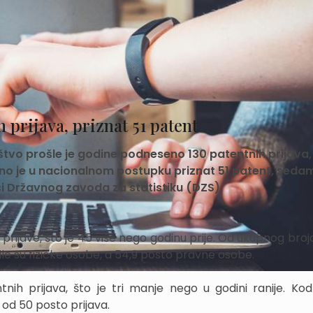
 prijava, priznat 51 patent
tvo prošle je godine podneseno 130 patentnih prijava,
meno je u nacionalnom postupku priznat 51 patent, seda
i Državnog zavoda za statistiku (DZS).
e prijave, što je 45 više nego godinu prije. Od ukupnog broj
ile su fizičke osobe, a 54,9 posto pravne osobe.
entnih prijava, što je tri manje nego u godini ranije. Kod
o od 50 posto prijava.