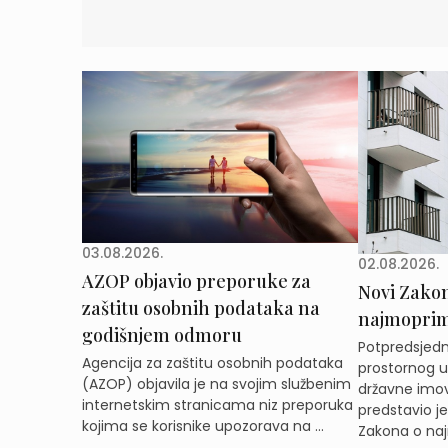
03.08.2026.
02.08.2026.
AZOP objavio preporuke za
Novi Zakon 
zaštitu osobnih podataka na
najmoprimc
godišnjem odmoru
Potpredsjedni
Agencija za zaštitu osobnih podataka
prostornog ur
(AZOP) objavila je na svojim službenim
državne imov
internetskim stranicama niz preporuka
predstavio j
kojima se korisnike upozorava na ...
Zakona o naj