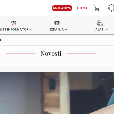
NN 85/2026
CJENIK
LIST INFORMATOR
IZDANJA
ALATI
...
Novosti