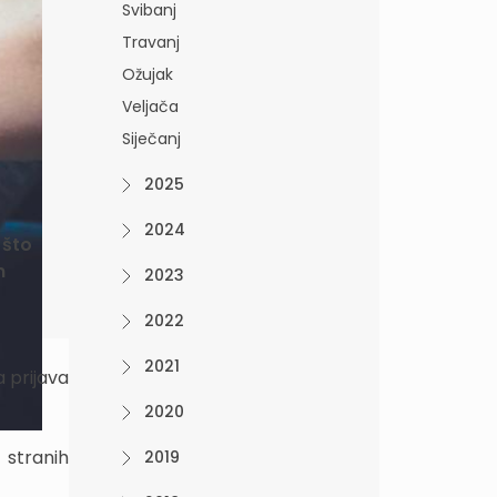
Svibanj
Travanj
Ožujak
Veljača
Siječanj
2025
2024
 što
m
2023
2022
2021
a prijava
2020
 stranih
2019