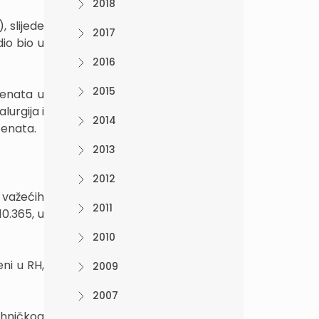
2018
 slijede
2017
io bio u
2016
2015
tenata u
urgija i
2014
tenata.
2013
2012
 važećih
2011
10.365, u
2010
ni u RH,
2009
2007
ehničkog