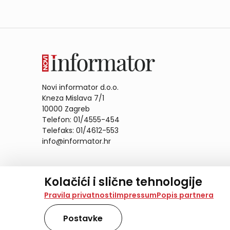
Novi informator d.o.o.
Kneza Mislava 7/1
10000 Zagreb
Telefon: 01/4555-454
Telefaks: 01/4612-553
info@informator.hr
PRATITE NAS:
Kolačići i slične tehnologije
Na našoj web stranici koristimo kolačiće i slične te
Pravila privatnosti
Impressum
Popis partnera
analiziramo promet na stranici te prikazujemo sadržaje
također koriste ove tehnologije.
Postavke
Odabirom opcije „Samo nužno“ prihvaćate samo one ko