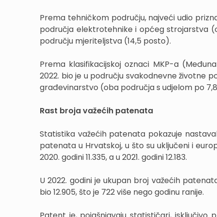
Prema tehničkom području, najveći udio priznat
područja elektrotehnike i općeg strojarstva (
području mjeriteljstva (14,5 posto).
Prema klasifikacijskoj oznaci MKP-a (Međunar
2022. bio je u području svakodnevne životne pot
građevinarstvo (oba područja s udjelom po 7,8 p
Rast broja važećih patenata
Statistika važećih patenata pokazuje nastavak
patenata u Hrvatskoj, u što su uključeni i europs
2020. godini 11.335, a u 2021. godini 12.183.
U 2022. godini je ukupan broj važećih patenata 
bio 12.905, što je 722 više nego godinu ranije.
Patent je, pojašnjavaju statističari, isključi