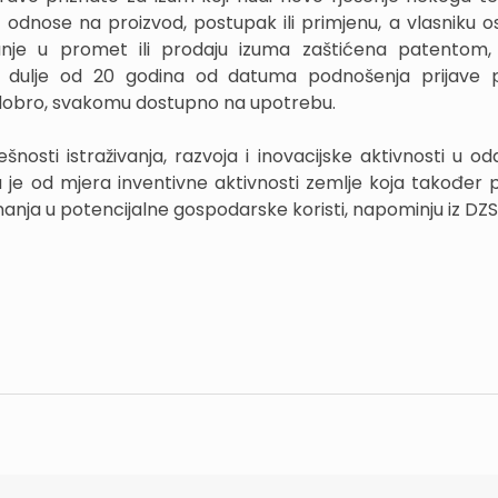
 odnose na proizvod, postupak ili primjenu, a vlasniku o
vljanje u promet ili prodaju izuma zaštićena patentom,
i dulje od 20 godina od datuma podnošenja prijave 
dobro, svakomu dostupno na upotrebu.
šnosti istraživanja, razvoja i inovacijske aktivnosti u o
 je od mjera inventivne aktivnosti zemlje koja također 
nanja u potencijalne gospodarske koristi, napominju iz DZS