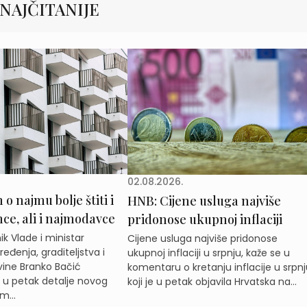
NAJČITANIJE
02.08.2026.
o najmu bolje štiti i
HNB: Cijene usluga najviše
e, ali i najmodavce
pridonose ukupnoj inflaciji
k Vlade i ministar
Cijene usluga najviše pridonose
eđenja, graditeljstva i
ukupnoj inflaciji u srpnju, kaže se u
ine Branko Bačić
komentaru o kretanju inflacije u srpnj
e u petak detalje novog
koji je u petak objavila Hrvatska na...
m...