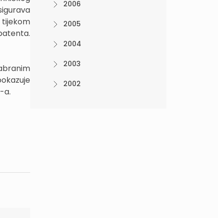
2006
sigurava
 tijekom
2005
patenta.
2004
2003
dabranim
pokazuje
2002
-a.