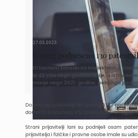
27.03.2023.
U 2022. podneseno 130 patentnih
Državnom zavodu za intelektualno vlasniš
je 42 više nego godinu ranije, a istovre
manje nego 2021. godine, pokazuju podac
Domaći su prijavitelji lani podnijeli 122 patentn
domaćih prijavitelja, 45,1 posto patenata prijav
Strani prijavitelji lani su podnijeli osam pat
prijavitelja i fizičke i pravne osobe imale su udi