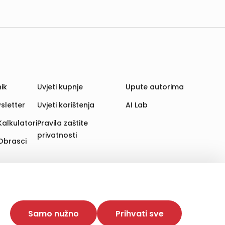
ik
Uvjeti kupnje
Upute autorima
sletter
Uvjeti korištenja
AI Lab
Kalkulatori
Pravila zaštite
privatnosti
Obrasci
aju. Time poboljšavamo korisničko iskustvo,
 više web stranica i uređaja u tu svrhu. Naši partneri
Samo nužno
Prihvati sve
e. Opcija „Prihvati sve“ omogućuje postavljanje i