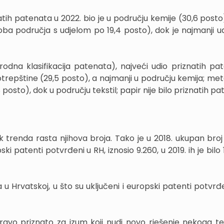
ih patenata u 2022. bio je u području kemije (30,6 posto),
oba područja s udjelom po 19,4 posto), dok je najmanji ud
odna klasifikacija patenata), najveći udio priznatih pa
repštine (29,5 posto), a najmanji u području kemija; metal
osto), dok u području tekstil; papir nije bilo priznatih pa
 trenda rasta njihova broja. Tako je u 2018. ukupan broj
ki patenti potvrđeni u RH, iznosio 9.260, u 2019. ih je bilo 
u Hrvatskoj, u što su uključeni i europski patenti potvrđe
vo pravo priznato za izum koji nudi novo rješenje nekoga t