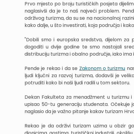
Prvo mjesto po broju turističkih posjeta dijel
naglasivši da je to naš najveći problem. Pen
održivog turizma, da su se na nacionalnoj razini
kako dalje, u što investirati, koja područja i kako 
"Dobili smo i europska sredstva, dijelom za pr
dogoditi u dvije godine te smo nastojali sred
distribuciju turizma i obalno područje, iako ima
Pende je rekao i da se
Zakonom o turizmu
nas
ljudi ključni za razvoj turizma, dodavši je v
potruditi kako bi naši ljudi radili u tom sektoru.
Dekan Fakulteta za menadžment u turizmu i ug
upisao 50-tu generaciju studenata. Očekuje 
naglasio da je važno pitanje kakav turizam Hrv
Rekao je da održivi turizam uzima u obzir g
dionicima, gostima, turističkoj industriji, okoliš