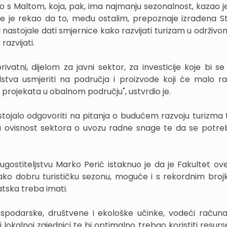
imo s Maltom, koja, pak, ima najmanju sezonalnost, kazao j
de je rekao da to, među ostalim, prepoznaje izrađena St
 nastojale dati smjernice kako razvijati turizam u održivo
razvijati.
ivatni, dijelom za javni sektor, za investicije koje bi se
stva usmjeriti na područja i proizvode koji će malo ras
 i projekata u obalnom području", ustvrdio je.
tojalo odgovoriti na pitanja o budućem razvoju turizma 
elika ovisnost sektora o uvozu radne snage te da se potre
ostiteljstvu Marko Perić istaknuo je da je Fakultet ov
jako dobru turističku sezonu, moguće i s rekordnim bro
atska treba imati.
ospodarske, društvene i ekološke učinke, vodeći račun
u i lokalnoj zajednici te bi optimalno trebao koristiti resurs