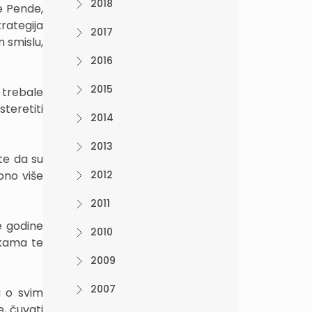
2018
e Pende,
rategija
2017
m smislu,
2016
2015
 trebale
teretiti
2014
2013
te da su
bno više
2012
2011
e godine
2010
jkama te
2009
2007
a o svim
e, čuvati