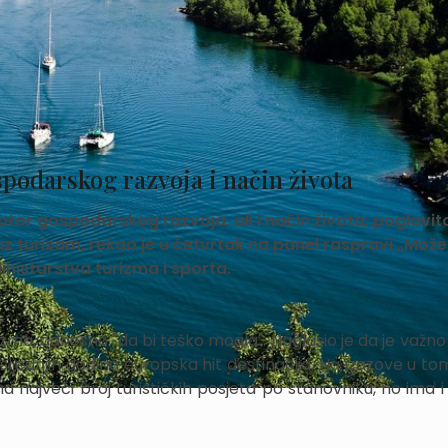
podarskog razvoja i način života
or gospodarskog razvoja, ali i način života, poglavit
 turizam, rekao je u četvrtak na panel raspravi „Može 
nistarstva turizma i sporta.
zma, odnosno "da bi teško mogla". Naglasio je da je važno 
ljednjih godina europska hit destinacija. Na izazove u tom
 najveći broj turističkih posjeta po stanovniku, no ima i