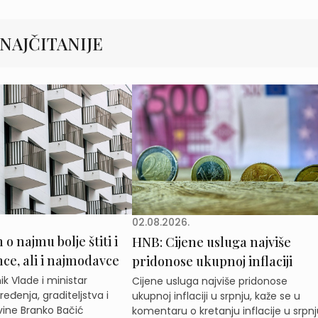
NAJČITANIJE
02.08.2026.
o najmu bolje štiti i
HNB: Cijene usluga najviše
e, ali i najmodavce
pridonose ukupnoj inflaciji
k Vlade i ministar
Cijene usluga najviše pridonose
eđenja, graditeljstva i
ukupnoj inflaciji u srpnju, kaže se u
ine Branko Bačić
komentaru o kretanju inflacije u srpnj