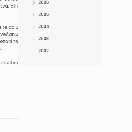
2006
va, ali i
2005
2004
 te da u
ovećanju
2003
ezoni te
u.
2002
 društvo