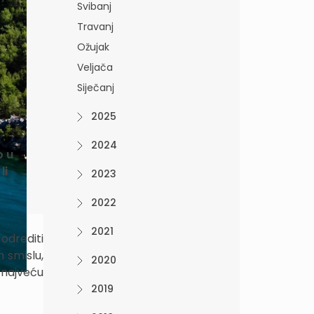
Svibanj
Travanj
Ožujak
Veljača
Siječanj
2025
2024
o u
li
2023
2022
2021
odrediti
 smislu,
2020
 najveću
2019