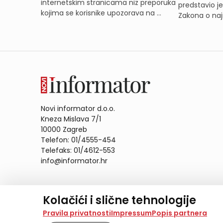
internetskim stranicama niz preporuka
predstavio j
kojima se korisnike upozorava na ...
Zakona o naj
Novi informator d.o.o.
Kneza Mislava 7/1
10000 Zagreb
Telefon: 01/4555-454
Telefaks: 01/4612-553
info@informator.hr
PRATITE NAS:
Kolačići i slične tehnologije
Na našoj web stranici koristimo kolačiće i slične te
Pravila privatnosti
Impressum
Popis partnera
analiziramo promet na stranici te prikazujemo sadržaje