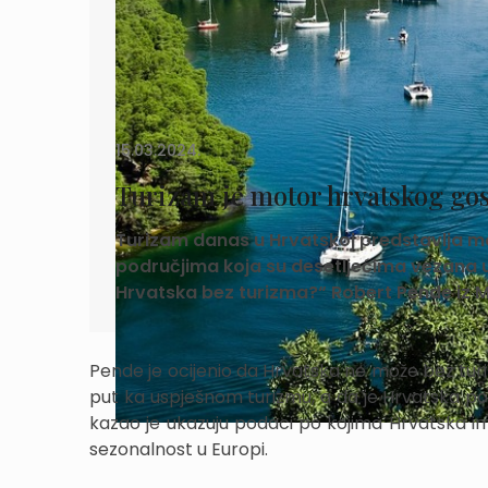
15.03.2024.
Turizam je motor hrvatskog gos
Turizam danas u Hrvatskoj predstavlja mot
područjima koja su desetljećima vezana uz
Hrvatska bez turizma?“ Robert Pende iz Mi
Pende je ocijenio da Hrvatska ne može bez turi
put ka uspješnom turizmu, a da je Hrvatska pos
kazao je ukazuju podaci po kojima Hrvatska ima
sezonalnost u Europi.