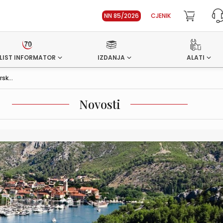
NN 85/2026
CJENIK
LIST INFORMATOR
IZDANJA
ALATI
sk...
Novosti