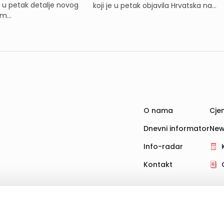
e u petak detalje novog
koji je u petak objavila Hrvatska na...
m...
O nama
Cjen
Dnevni informator
New
Info-radar
Kontakt
hnologije za pohranu, čitanje i obradu informacija na vašem uređ
 i oglase koji vas zanimaju. Korisnički profili mogu se kreirati na