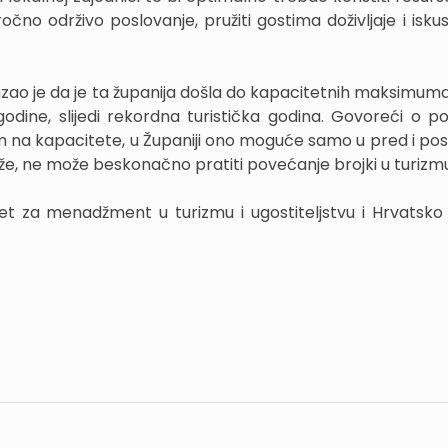
ročno održivo poslovanje, pružiti gostima doživljaje i iskust
ao je da je ta županija došla do kapacitetnih maksimuma
godine, slijedi rekordna turistička godina. Govoreći o p
rom na kapacitete, u Županiji ono moguće samo u pred i pos
kaže, ne može beskonačno pratiti povećanje brojki u turizm
ltet za menadžment u turizmu i ugostiteljstvu i Hrvatsko