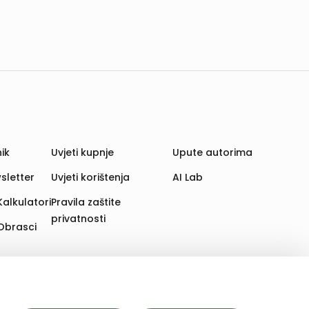
ik
Uvjeti kupnje
Upute autorima
sletter
Uvjeti korištenja
AI Lab
Kalkulatori
Pravila zaštite
privatnosti
Obrasci
aju. Time poboljšavamo korisničko iskustvo,
 više web stranica i uređaja u tu svrhu. Naši partneri