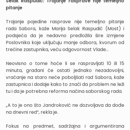
Selak Raspudić: Trajanje rasprave nije temeljno
pitanje
Trajanje pojedine rasprave nije temeljno pitanje
rada Sabora, kaže Marija Selak Raspudić (Most) i
podsjeća da je nedavno predložila šire izmjene
Poslovnika koje uključuju manje odbora, kvorum od
trećine zastupnika, veću odgovornost Vlade…
Neovisno o tome hoće li se raspravljati 10 ili 15
minuta, građani će ostati jednako nezadovoljni,
vraćanje na staro neće poboljšati rad Sabora, kaže
zastupnica i dodaje kako to znači da problem ne leži
tu i da je potrebna reforma načina saborskog rada.
„A to je ono što Jandroković ne dozvoljava da dođe
na dnevni red“, rekla je.
Fokus na predmet, sadržajna i argumentirana