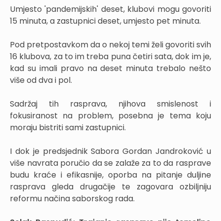
Umjesto 'pandemijskih' deset, klubovi mogu govoriti
15 minuta, a zastupnici deset, umjesto pet minuta.
Pod pretpostavkom da o nekoj temi želi govoriti svih
16 klubova, za to im treba puna četiri sata, dok im je,
kad su imali pravo na deset minuta trebalo nešto
više od dva i pol.
Sadržaj tih rasprava, njihova smislenost i
fokusiranost na problem, posebna je tema koju
moraju bistriti sami zastupnici.
I dok je predsjednik Sabora Gordan Jandroković u
više navrata poručio da se zalaže za to da rasprave
budu kraće i efikasnije, oporba na pitanje duljine
rasprava gleda drugačije te zagovara ozbiljniju
reformu načina saborskog rada.