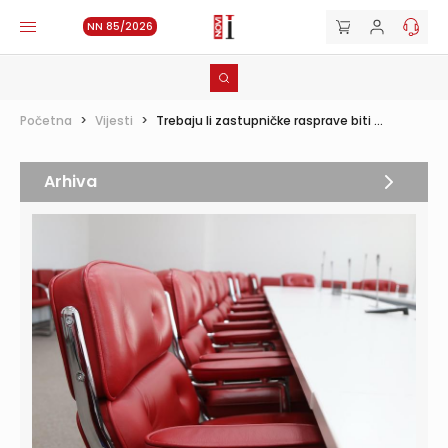
NN 85/2026
Početna
>
Vijesti
>
Trebaju li zastupničke rasprave biti ...
Arhiva