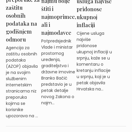
najmu bolje
usluga najviše
zaštitu
štiti i
pridonose
osobnih
najmoprimce,
ukupnoj
podataka na
ali i
inflaciji
godišnjem
najmodavce
Cijene usluga
odmoru
najviše
Potpredsjednik
pridonose
Vlade i ministar
Agencija za
ukupnoj inflaciji u
prostornog
zaštitu osobnih
srpnju, kaže se u
uređenja,
podataka
komentaru o
graditeljstva i
(AZOP) objavila
kretanju inflacije
državne imovine
je na svojim
u srpnju, koji je u
Branko Bačić
službenim
petak objavila
predstavio je u
internetskim
Hrvatska na...
petak detalje
stranicama niz
novog Zakona o
preporuka
najm...
kojima se
korisnike
upozorava na ...