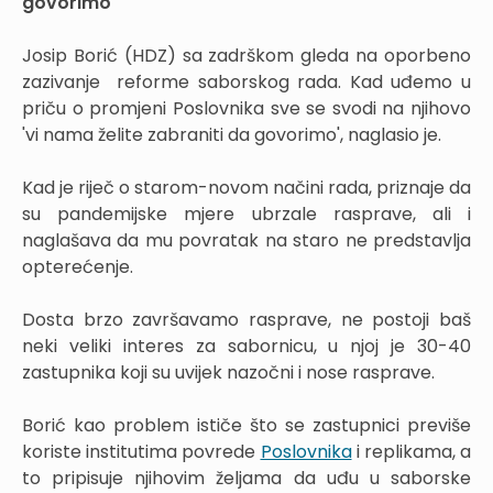
govorimo'
Josip Borić (HDZ) sa zadrškom gleda na oporbeno
zazivanje reforme saborskog rada. Kad uđemo u
priču o promjeni Poslovnika sve se svodi na njihovo
'vi nama želite zabraniti da govorimo', naglasio je.
Kad je riječ o starom-novom načini rada, priznaje da
su pandemijske mjere ubrzale rasprave, ali i
naglašava da mu povratak na staro ne predstavlja
opterećenje.
Dosta brzo završavamo rasprave, ne postoji baš
neki veliki interes za sabornicu, u njoj je 30-40
zastupnika koji su uvijek nazočni i nose rasprave.
Borić kao problem ističe što se zastupnici previše
koriste institutima povrede
Poslovnika
i replikama, a
to pripisuje njihovim željama da uđu u saborske