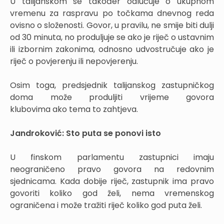
U talijanskom se također odlučuje o ukupnom
vremenu za raspravu po točkama dnevnog reda
ovisno o složenosti. Govor, u pravilu, ne smije biti dulji
od 30 minuta, no produljuje se ako je riječ o ustavnim
ili izbornim zakonima, odnosno udvostručuje ako je
riječ o povjerenju ili nepovjerenju.
Osim toga, predsjednik talijanskog zastupničkog
doma može produljiti vrijeme govora
klubovima ako tema to zahtjeva.
Jandroković: Sto puta se ponovi isto
U finskom parlamentu zastupnici imaju
neograničeno pravo govora na redovnim
sjednicama. Kada dobije riječ, zastupnik ima pravo
govoriti koliko god želi, nema vremenskog
ograničena i može tražiti riječ koliko god puta želi.