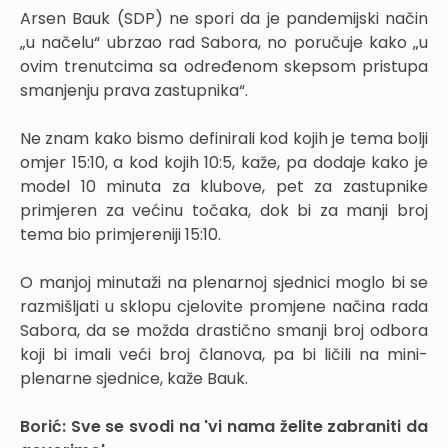
Arsen Bauk (SDP) ne spori da je pandemijski način
„u načelu“ ubrzao rad Sabora, no poručuje kako „u
ovim trenutcima sa određenom skepsom pristupa
smanjenju prava zastupnika“.
Ne znam kako bismo definirali kod kojih je tema bolji
omjer 15:10, a kod kojih 10:5, kaže, pa dodaje kako je
model 10 minuta za klubove, pet za zastupnike
primjeren za većinu točaka, dok bi za manji broj
tema bio primjereniji 15:10.
O manjoj minutaži na plenarnoj sjednici moglo bi se
razmišljati u sklopu cjelovite promjene načina rada
Sabora, da se možda drastično smanji broj odbora
koji bi imali veći broj članova, pa bi ličili na mini-
plenarne sjednice, kaže Bauk.
Borić: Sve se svodi na 'vi nama želite zabraniti da