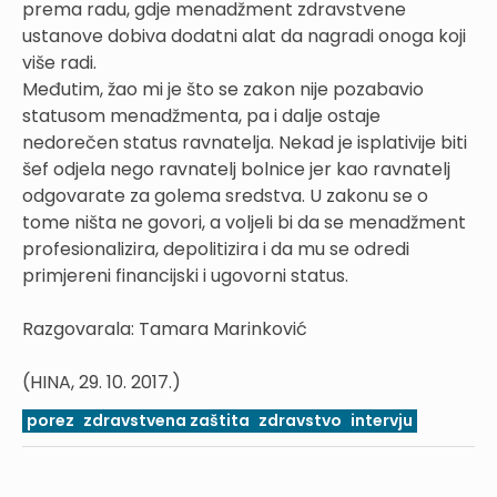
prema radu, gdje menadžment zdravstvene
ustanove dobiva dodatni alat da nagradi onoga koji
više radi.
Međutim, žao mi je što se zakon nije pozabavio
statusom menadžmenta, pa i dalje ostaje
nedorečen status ravnatelja. Nekad je isplativije biti
šef odjela nego ravnatelj bolnice jer kao ravnatelj
odgovarate za golema sredstva. U zakonu se o
tome ništa ne govori, a voljeli bi da se menadžment
profesionalizira, depolitizira i da mu se odredi
primjereni financijski i ugovorni status.
Razgovarala: Tamara Marinković
(HINA, 29. 10. 2017.)
porez
zdravstvena zaštita
zdravstvo
intervju