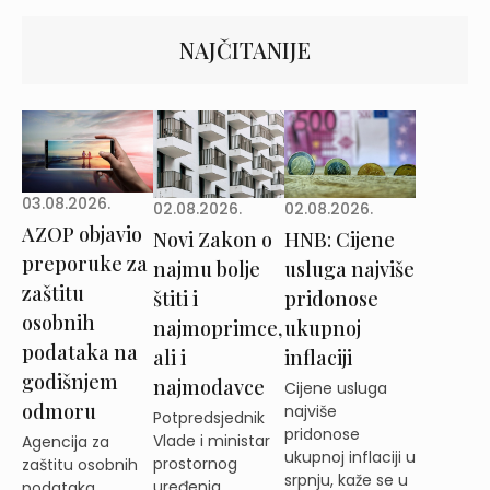
NAJČITANIJE
03.08.2026.
02.08.2026.
02.08.2026.
AZOP objavio
Novi Zakon o
HNB: Cijene
preporuke za
najmu bolje
usluga najviše
zaštitu
štiti i
pridonose
osobnih
najmoprimce,
ukupnoj
podataka na
ali i
inflaciji
godišnjem
najmodavce
Cijene usluga
odmoru
najviše
Potpredsjednik
pridonose
Vlade i ministar
Agencija za
ukupnoj inflaciji u
prostornog
zaštitu osobnih
srpnju, kaže se u
uređenja,
podataka