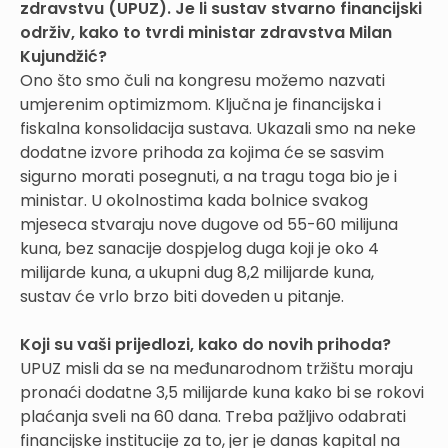
zdravstvu (UPUZ). Je li sustav stvarno financijski
održiv, kako to tvrdi ministar zdravstva Milan
Kujundžić?
Ono što smo čuli na kongresu možemo nazvati
umjerenim optimizmom. Ključna je financijska i
fiskalna konsolidacija sustava. Ukazali smo na neke
dodatne izvore prihoda za kojima će se sasvim
sigurno morati posegnuti, a na tragu toga bio je i
ministar. U okolnostima kada bolnice svakog
mjeseca stvaraju nove dugove od 55-60 milijuna
kuna, bez sanacije dospjelog duga koji je oko 4
milijarde kuna, a ukupni dug 8,2 milijarde kuna,
sustav će vrlo brzo biti doveden u pitanje.
Koji su vaši prijedlozi, kako do novih prihoda?
UPUZ misli da se na međunarodnom tržištu moraju
pronaći dodatne 3,5 milijarde kuna kako bi se rokovi
plaćanja sveli na 60 dana. Treba pažljivo odabrati
financijske institucije za to, jer je danas kapital na