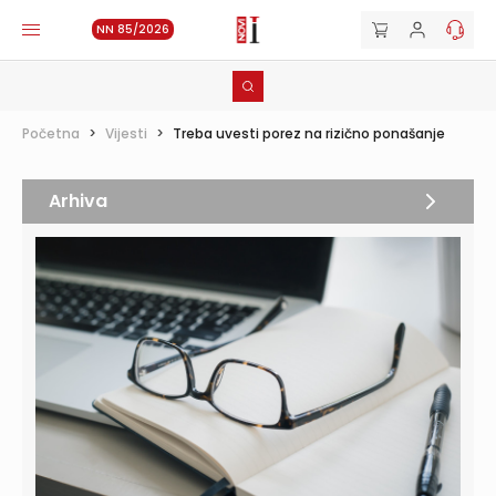
NN 85/2026
Početna
>
Vijesti
>
Treba uvesti porez na rizično ponašanje
Arhiva