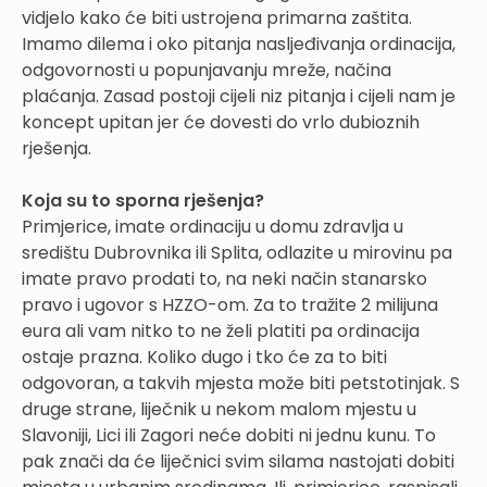
vidjelo kako će biti ustrojena primarna zaštita.
Imamo dilema i oko pitanja nasljeđivanja ordinacija,
odgovornosti u popunjavanju mreže, načina
plaćanja. Zasad postoji cijeli niz pitanja i cijeli nam je
koncept upitan jer će dovesti do vrlo dubioznih
rješenja.
Koja su to sporna rješenja?
Primjerice, imate ordinaciju u domu zdravlja u
središtu Dubrovnika ili Splita, odlazite u mirovinu pa
imate pravo prodati to, na neki način stanarsko
pravo i ugovor s HZZO-om. Za to tražite 2 milijuna
eura ali vam nitko to ne želi platiti pa ordinacija
ostaje prazna. Koliko dugo i tko će za to biti
odgovoran, a takvih mjesta može biti petstotinjak. S
druge strane, liječnik u nekom malom mjestu u
Slavoniji, Lici ili Zagori neće dobiti ni jednu kunu. To
pak znači da će liječnici svim silama nastojati dobiti