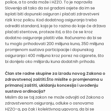
police, a to onda može i HZZO. To je napravila
Slovenija ali tako da svi građani osjete da im se
isplati biti dopunski osiguran i plaćati zdravstveni
rizik kroz policu. Kod dodatnog osiguranja treba
odrediti standard, koja je to razina do koje će država
plaćati stentove, proteze itd, a što će se kroz
dodatno osiguranje platiti više. Računamo da bi se
tu moglo prihodovati 200 milijuna kuna, 350 milijuna
promjenom sustava participacije i dopunskog
osiguranja i 400 milijuna kroz porez na cigarete, što
bi donijelo oko milijardu kuna dodatnih prihoda.
Član ste radne skupine za izradu novog Zakona o
zdravstvenoj zaštiti.Što mislite o promjenama u
primanoj zaštiti, ukidanju koncesija i uvođenju
sustava ordinacija?
Mislim da se taj zakon ne može odvojiti od Zakona o
zdravstvenom osiguranju, odluke o osnovama
HZZO-a, pa čak i kolektivnog ugovora, da bi se