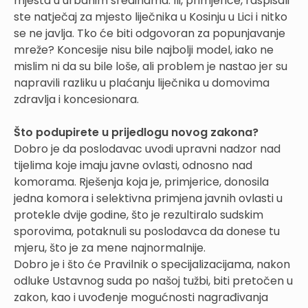
mjesta u urbanim sredinama. Ili, primjerice, raspisali
ste natječaj za mjesto liječnika u Kosinju u Lici i nitko
se ne javlja. Tko će biti odgovoran za popunjavanje
mreže? Koncesije nisu bile najbolji model, iako ne
mislim ni da su bile loše, ali problem je nastao jer su
napravili razliku u plaćanju liječnika u domovima
zdravlja i koncesionara.
Što podupirete u prijedlogu novog zakona?
Dobro je da poslodavac uvodi upravni nadzor nad
tijelima koje imaju javne ovlasti, odnosno nad
komorama. Rješenja koja je, primjerice, donosila
jedna komora i selektivna primjena javnih ovlasti u
protekle dvije godine, što je rezultiralo sudskim
sporovima, potaknuli su poslodavca da donese tu
mjeru, što je za mene najnormalnije.
Dobro je i što će Pravilnik o specijalizacijama, nakon
odluke Ustavnog suda po našoj tužbi, biti pretočen u
zakon, kao i uvođenje mogućnosti nagrađivanja