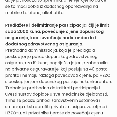
da je javnost za to spremna, a ne vjerujemo da će
se to moći dobiti iz dodatnog oporezivanja na
mobilne telefone, alkohol itd.
Predlažete i delimitiranje participacija, čiji je limit
sada 2000 kuna, povećanje cijene dopunskog
osiguranja, kao i uvođenje nadstandarda i
dodatnog zdravstvenog osiguranja.
Prethodna administracija, koja je predlagala
poskupljenje police dopunskog zdravstvenog
osiguranja za 19 kuna, pogriješila je jer je zaboravila
na privatne osiguravatelje, koji posluju sa 40 posto
profita i nemaju razloga povećavati cijene, pa HZZO
s poskupljenjem dopunskog postaje nekonkurentan.
Trebalo je prethodno delimitirati participaciju i
uvesti sustav doplate u sve medicinske djelatnosti.
Time se podižu prihodi zdravstvenih ustanova i
smanjuju ekstraprofiti privatnim osiguravateljima i
HZZO-u, ali privatnike tjerate da povećaju cijenu