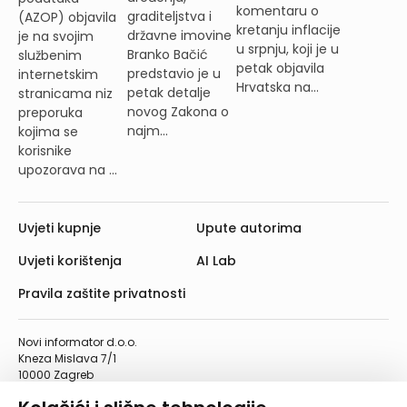
komentaru o
graditeljstva i
(AZOP) objavila
kretanju inflacije
državne imovine
je na svojim
u srpnju, koji je u
Branko Bačić
službenim
petak objavila
predstavio je u
internetskim
Hrvatska na...
petak detalje
stranicama niz
novog Zakona o
preporuka
najm...
kojima se
korisnike
upozorava na ...
Uvjeti kupnje
Upute autorima
Uvjeti korištenja
AI Lab
Pravila zaštite privatnosti
Novi informator d.o.o.
Kneza Mislava 7/1
10000 Zagreb
Telefon: 01/4555-454