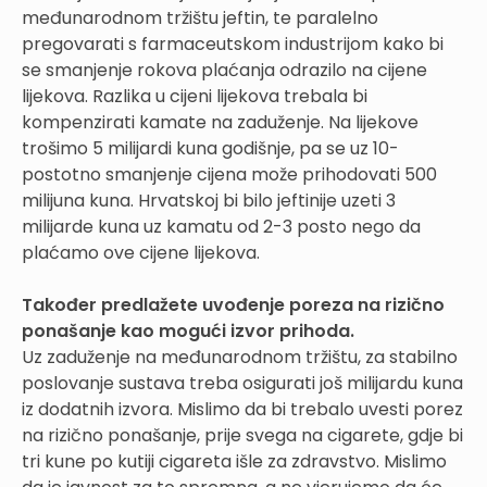
međunarodnom tržištu jeftin, te paralelno
pregovarati s farmaceutskom industrijom kako bi
se smanjenje rokova plaćanja odrazilo na cijene
lijekova. Razlika u cijeni lijekova trebala bi
kompenzirati kamate na zaduženje. Na lijekove
trošimo 5 milijardi kuna godišnje, pa se uz 10-
postotno smanjenje cijena može prihodovati 500
milijuna kuna. Hrvatskoj bi bilo jeftinije uzeti 3
milijarde kuna uz kamatu od 2-3 posto nego da
plaćamo ove cijene lijekova.
Također predlažete uvođenje poreza na rizično
ponašanje kao mogući izvor prihoda.
Uz zaduženje na međunarodnom tržištu, za stabilno
poslovanje sustava treba osigurati još milijardu kuna
iz dodatnih izvora. Mislimo da bi trebalo uvesti porez
na rizično ponašanje, prije svega na cigarete, gdje bi
tri kune po kutiji cigareta išle za zdravstvo. Mislimo