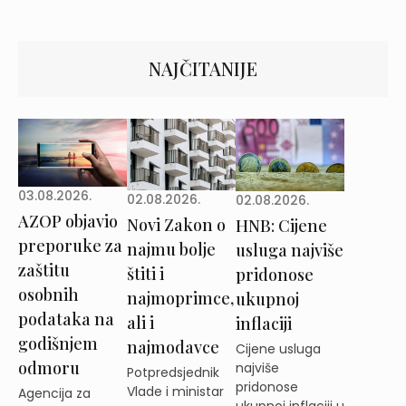
NAJČITANIJE
03.08.2026.
02.08.2026.
02.08.2026.
AZOP objavio
Novi Zakon o
HNB: Cijene
preporuke za
najmu bolje
usluga najviše
zaštitu
štiti i
pridonose
osobnih
najmoprimce,
ukupnoj
podataka na
ali i
inflaciji
godišnjem
najmodavce
Cijene usluga
odmoru
najviše
Potpredsjednik
pridonose
Vlade i ministar
Agencija za
ukupnoj inflaciji u