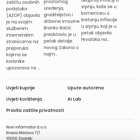
prostornog
zaštitu osobnih
srpnju, kaže se u
uređenja,
podataka
komentaru o
graditeljstva i
(AZOP) objavila
kretanju inflacije
državne imovine
je na svojim
u srpnju, koji je u
Branko Bačić
službenim
petak objavila
predstavio je u
internetskim
Hrvatska na...
petak detalje
stranicama niz
novog Zakona o
preporuka
najm...
kojima se
korisnike
upozorava na ...
Uvjeti kupnje
Upute autorima
Uvjeti korištenja
AI Lab
Pravila zaštite privatnosti
Novi informator d.o.o.
Kneza Mislava 7/1
10000 Zagreb