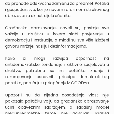
da pronađe adekvatnu zamjenu za predmet Politika
i gospodarstvo, koji je novom reformom strukovnog
obrazovanja ukinut dijelu učenika.
Građansko obrazovanje, naveli su, postaje sve
važnije u društvu u kojem slabi povjerenje u
demokraciju i institucije, a mladi su sve više izloženi
govoru mržnje, nasilju i dezinformacijama.
Kako bi mogli razvijati otpornost na
antidemokratske tendencije i aktivno sudjelovati u
društvu, potrebna su im politička znanja i
razumijevanje osnovnih principa demokratskog
poretka, poručuju u priopćenju iz GOOD-a.
Upozorili su da nijedna dosadašnja vlast nije
pokazala političku volju da građansko obrazovanje
učini obaveznim sadržajem, a sadašnji model
međupredmetne teme nije dovoljan. Praksa