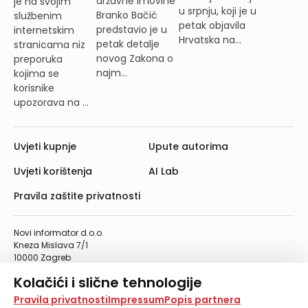
državne imovine
je na svojim
u srpnju, koji je u
Branko Bačić
službenim
petak objavila
predstavio je u
internetskim
Hrvatska na...
petak detalje
stranicama niz
novog Zakona o
preporuka
najm...
kojima se
korisnike
upozorava na ...
Uvjeti kupnje
Upute autorima
Uvjeti korištenja
AI Lab
Pravila zaštite privatnosti
Novi informator d.o.o.
Kneza Mislava 7/1
10000 Zagreb
Telefon: 01/4555-454
Kolačići i slične tehnologije
Telefaks: 01/4612-553
info@informator.hr
Na našoj web stranici koristimo kolačiće i slične
Pravila privatnosti
Impressum
Popis partnera