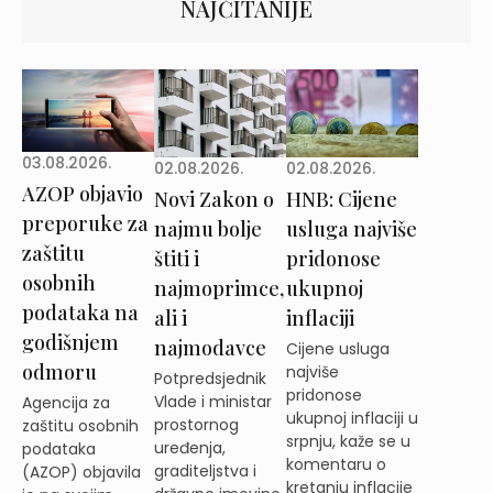
NAJČITANIJE
03.08.2026.
02.08.2026.
02.08.2026.
AZOP objavio
Novi Zakon o
HNB: Cijene
preporuke za
najmu bolje
usluga najviše
zaštitu
štiti i
pridonose
osobnih
najmoprimce,
ukupnoj
podataka na
ali i
inflaciji
godišnjem
najmodavce
Cijene usluga
odmoru
najviše
Potpredsjednik
pridonose
Vlade i ministar
Agencija za
ukupnoj inflaciji u
prostornog
zaštitu osobnih
srpnju, kaže se u
uređenja,
podataka
komentaru o
graditeljstva i
(AZOP) objavila
kretanju inflacije