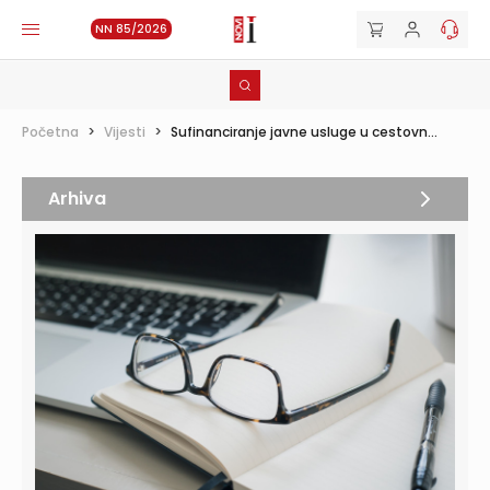
NN 85/2026
Početna
>
Vijesti
>
Sufinanciranje javne usluge u cestovn...
Arhiva