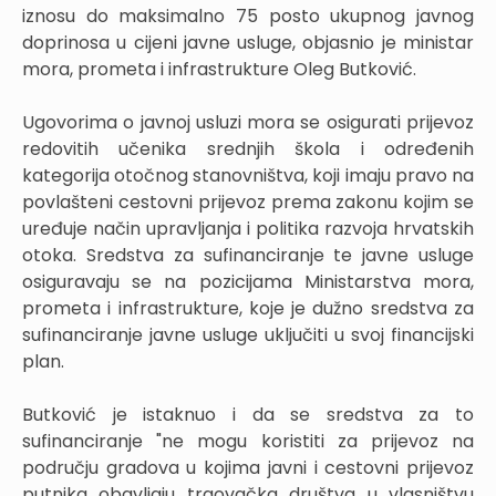
iznosu do maksimalno 75 posto ukupnog javnog
doprinosa u cijeni javne usluge, objasnio je ministar
mora, prometa i infrastrukture Oleg Butković.
Ugovorima o javnoj usluzi mora se osigurati prijevoz
redovitih učenika srednjih škola i određenih
kategorija otočnog stanovništva, koji imaju pravo na
povlašteni cestovni prijevoz prema zakonu kojim se
uređuje način upravljanja i politika razvoja hrvatskih
otoka. Sredstva za sufinanciranje te javne usluge
osiguravaju se na pozicijama Ministarstva mora,
prometa i infrastrukture, koje je dužno sredstva za
sufinanciranje javne usluge uključiti u svoj financijski
plan.
Butković je istaknuo i da se sredstva za to
sufinanciranje "ne mogu koristiti za prijevoz na
području gradova u kojima javni i cestovni prijevoz
putnika obavljaju trgovačka društva u vlasništvu