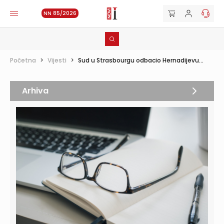
NN 85/2026
Početna
>
Vijesti
>
Sud u Strasbourgu odbacio Hernadijevu...
Arhiva