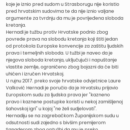
koje je iznio pred sudom u Strasborugu nije koristio
pred hrvatskim sudovima te da nije iznio valjane
argumente za tvrdnju da mu je povrijeđena sloboda
kretanja.
Hernadi je tužbu protiv Hrvatske podnio zbog
povrede prava na slobodu kretanja koji štiti jedan
od protokola Europske konvencije za zaštitu ljudskih
prava i temeljnih sloboda. U tužbi je naveo da je
njegova sloboda kretanja, uključujući i napuštanje
vlastite zemlje, ograničeno zbog bojazni da će biti
uhićen i izručen Hrvatskoj.
U rujnu 2017. preko svoje hrvatske odvjetnice Laure
Valković Hernadi je poručio da je Hrvatsku prijavio
Europskom sudu za ljudska prava jer "kazneno
pravo i kaznene postupke koristi u nekoj zamišljenoj
šahovskoj igri" u kojoj "ne želi sudjelovati".
Hernadiju se na zagrebačkom Županijskom sudu u
odsutnosti sudi zajedno s bivšim premijerom
Sanaderom zbog optužbi da mu je preko