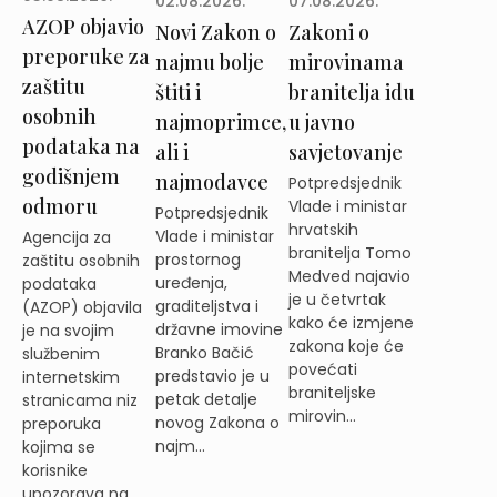
02.08.2026.
07.08.2026.
AZOP objavio
Novi Zakon o
Zakoni o
preporuke za
najmu bolje
mirovinama
zaštitu
štiti i
branitelja idu
osobnih
najmoprimce,
u javno
podataka na
ali i
savjetovanje
godišnjem
najmodavce
Potpredsjednik
odmoru
Vlade i ministar
Potpredsjednik
hrvatskih
Vlade i ministar
Agencija za
branitelja Tomo
prostornog
zaštitu osobnih
Medved najavio
uređenja,
podataka
je u četvrtak
graditeljstva i
(AZOP) objavila
kako će izmjene
državne imovine
je na svojim
zakona koje će
Branko Bačić
službenim
povećati
predstavio je u
internetskim
braniteljske
petak detalje
stranicama niz
mirovin...
novog Zakona o
preporuka
najm...
kojima se
korisnike
upozorava na ...