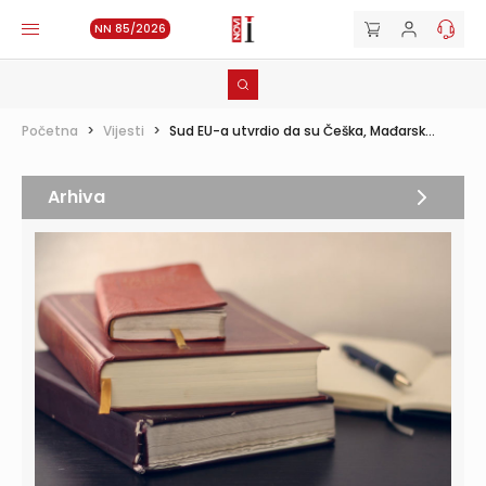
NN 85/2026
Početna
>
Vijesti
>
Sud EU-a utvrdio da su Češka, Mađarsk...
Arhiva