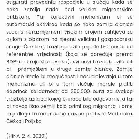
osigurati pravedniju raspodjelu u slučaju kada se
neka zemlja nađe pod velikim migrantskim
pritiskom. Taj korektivni mehanizam bi se
automatski aktivirao kada se neka zemlja članica
suoči s nerazmjernom visokim brojem zahtjeva za
azilom s obzirom na njezinu veličinu i gospodarsku
snagu. Čim broj tražitelja azila prijeđe 150 posto od
referentne vrijednosti (koja se određuje prema
BDP-u i broju stanovnika), svi novi tražitelji azila bili
bi premješteni u druge zemlje članice. Zemlje
članice imale bi mogućnost i nesudjelovanja u tom
mehanizmu, ali bi u tom slučaju morale platiti
doprinos solidarnosti od 250.000 eura za svakog
tražitelja azila za kojeg bi inače bile odgovorne, a taj
bi novac išao zemlji koja primi tog migranta. Tome
prijedlogu također su se najviše protivile Mađarska,
Češka i Poljska.
(HINA, 2. 4. 2020.)