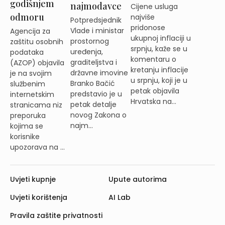
godišnjem
najmodavce
Cijene usluga
odmoru
najviše
Potpredsjednik
pridonose
Vlade i ministar
Agencija za
ukupnoj inflaciji u
prostornog
zaštitu osobnih
srpnju, kaže se u
uređenja,
podataka
komentaru o
graditeljstva i
(AZOP) objavila
kretanju inflacije
državne imovine
je na svojim
u srpnju, koji je u
Branko Bačić
službenim
petak objavila
predstavio je u
internetskim
Hrvatska na...
petak detalje
stranicama niz
novog Zakona o
preporuka
najm...
kojima se
korisnike
upozorava na ...
Uvjeti kupnje
Upute autorima
Uvjeti korištenja
AI Lab
Pravila zaštite privatnosti