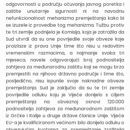
odgovornosti u području očuvanja javnog poretka i
zaštite unutarnje sigurnosti ni na navodnu
nefunkcionalnost mehanizma premještanja kako bi
se izuzele iz provedbe tog mehanizma. Tužbu protiv
te tri zemlje podnijela je Komisija, koja je zatražila da
Sud utvrdi da su one povrijedile svoje obveze koje
proizlaze iz prava Unije time što nisu u redovitim
vremenskim razmacima, a najmanje svaka tri
mjeseca, navele odgovarajući broj podnositelja
zahtjeva za međunarodnu zaštitu koji se mogu brzo
premjestiti na njihovo državno područje i time što,
posljedično, nisu ispunile svoje naknadne obveze
premještanja. Sud je zaključio da su te tri zemlje
povrijedile odluku koju je Vijeće donijelo s ciljem
premještanja na obveznoj osnovi 120.000
podnositelja zahtjeva za međunarodnom zaštitom
iz Grčke i Italije u druge države članice Unije. Vijeće
EU-a je kvalificiranom većinom bilo donijelo odluku o
obvezujućim kvotama za premještanje tražitelja