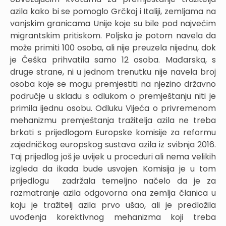
azila kako bi se pomoglo Grčkoj i Italiji, zemljama na
vanjskim granicama Unije koje su bile pod najvećim
migrantskim pritiskom. Poljska je potom navela da
može primiti 100 osoba, ali nije preuzela nijednu, dok
je Češka prihvatila samo 12 osoba. Mađarska, s
druge strane, ni u jednom trenutku nije navela broj
osoba koje se mogu premjestiti na njezino državno
područje u skladu s odlukom o premještanju niti je
primila ijednu osobu. Odluku Vijeća o privremenom
mehanizmu premještanja tražitelja azila ne treba
brkati s prijedlogom Europske komisije za reformu
zajedničkog europskog sustava azila iz svibnja 2016.
Taj prijedlog još je uvijek u proceduri ali nema velikih
izgleda da ikada bude usvojen. Komisija je u tom
prijedlogu zadržala temeljno načelo da je za
razmatranje azila odgovorna ona zemlja članica u
koju je tražitelj azila prvo ušao, ali je predložila
uvođenja korektivnog mehanizma koji treba