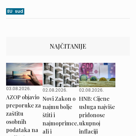
EU
sud
NAJČITANIJE
03.08.2026.
02.08.2026.
02.08.2026.
AZOP objavio
Novi Zakon o
HNB: Cijene
preporuke za
najmu bolje
usluga najviše
zaštitu
štiti i
pridonose
osobnih
najmoprimce,
ukupnoj
podataka na
ali i
inflaciji