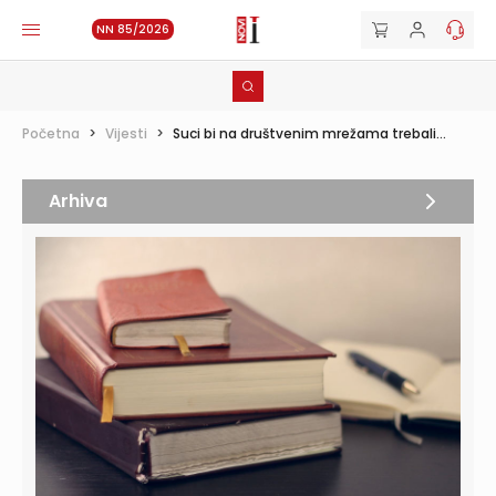
NN 85/2026
Početna
>
Vijesti
>
Suci bi na društvenim mrežama trebali...
Arhiva