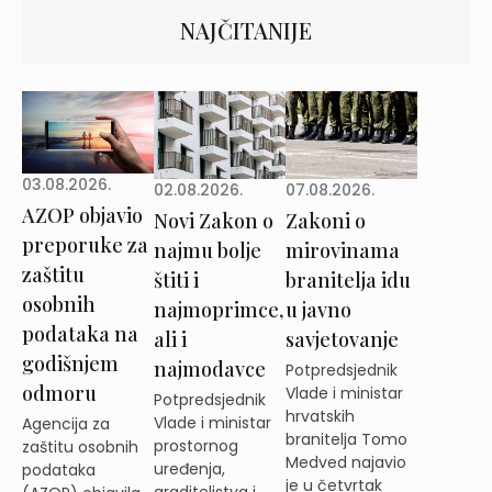
NAJČITANIJE
03.08.2026.
02.08.2026.
07.08.2026.
AZOP objavio
Novi Zakon o
Zakoni o
preporuke za
najmu bolje
mirovinama
zaštitu
štiti i
branitelja idu
osobnih
najmoprimce,
u javno
podataka na
ali i
savjetovanje
godišnjem
najmodavce
Potpredsjednik
odmoru
Vlade i ministar
Potpredsjednik
hrvatskih
Vlade i ministar
Agencija za
branitelja Tomo
prostornog
zaštitu osobnih
Medved najavio
uređenja,
podataka
je u četvrtak
graditeljstva i