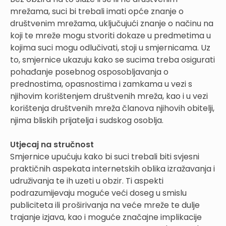
mrežama, suci bi trebali imati opće znanje o
društvenim mrežama, uključujući znanje o načinu na
koji te mreže mogu stvoriti dokaze u predmetima u
kojima suci mogu odlučivati, stoji u smjernicama. Uz
to, smjernice ukazuju kako se sucima treba osigurati
pohađanje posebnog osposobljavanja o
prednostima, opasnostima i zamkama u vezi s
njihovim korištenjem društvenih mreža, kao i u vezi
korištenja društvenih mreža članova njihovih obitelji,
njima bliskih prijatelja i sudskog osoblja.
Utjecaj na stručnost
Smjernice upućuju kako bi suci trebali biti svjesni
praktičnih aspekata internetskih oblika izražavanja i
udruživanja te ih uzeti u obzir. Ti aspekti
podrazumijevaju moguće veći doseg u smislu
publiciteta ili proširivanja na veće mreže te dulje
trajanje izjava, kao i moguće značajne implikacije