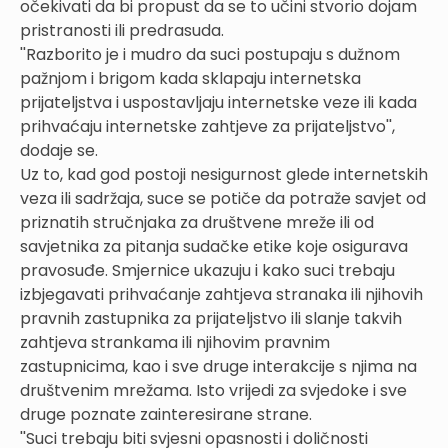
očekivati da bi propust da se to učini stvorio dojam
pristranosti ili predrasuda.
''Razborito je i mudro da suci postupaju s dužnom
pažnjom i brigom kada sklapaju internetska
prijateljstva i uspostavljaju internetske veze ili kada
prihvaćaju internetske zahtjeve za prijateljstvo'',
dodaje se.
Uz to, kad god postoji nesigurnost glede internetskih
veza ili sadržaja, suce se potiče da potraže savjet od
priznatih stručnjaka za društvene mreže ili od
savjetnika za pitanja sudačke etike koje osigurava
pravosuđe. Smjernice ukazuju i kako suci trebaju
izbjegavati prihvaćanje zahtjeva stranaka ili njihovih
pravnih zastupnika za prijateljstvo ili slanje takvih
zahtjeva strankama ili njihovim pravnim
zastupnicima, kao i sve druge interakcije s njima na
društvenim mrežama. Isto vrijedi za svjedoke i sve
druge poznate zainteresirane strane.
''Suci trebaju biti svjesni opasnosti i doličnosti