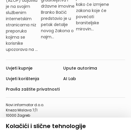
(AZOP) objavila
kako će izmjene
državne imovine
je na svojim
zakona koje će
Branko Bačić
službenim
povećati
predstavio je u
internetskim
braniteljske
petak detalje
stranicama niz
mirovin...
novog Zakona o
preporuka
najm...
kojima se
korisnike
upozorava na ...
Uvjeti kupnje
Upute autorima
Uvjeti korištenja
AI Lab
Pravila zaštite privatnosti
Novi informator d.o.o.
Kneza Mislava 7/1
10000 Zagreb
Telefon: 01/4555-454
Kolačići i slične tehnologije
Telefaks: 01/4612-553