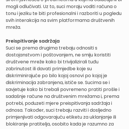
mogli odlučivati. Uz to, suci moraju voditi računa o
tonu i jeziku te biti profesionalni i razboriti u pogledu
svih interakcija na svim platformama društvenih
mreža.
Preispitivanje sadržaja
Suci se prema drugima trebaju odnositi s
dostojanstvom i poštovanjem, ne smiju koristiti
društvene mreže kako bi trivijalizirali tuđu
zabrinutost ili davati primjedbe koje su
diskriminirajuće po bilo kojoj osnovi po kojoj je
diskriminacija zabranjena, ističe se. Sucima se i
savjetuje kako bi trebali povremeno pratiti prošle i
sadašnje račune na društvenim mrežama i, prema
potrebi, poduzeti mjere preispitivanja sadržaja i
odnosa. Također, suci trebaju razviti i dosljedno
primjenjivati odgovarajuću etiketu za uklanjanje ili
blokiranje pratitelja, osobito kada je razumno za