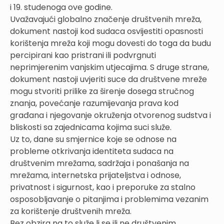
i 19. studenoga ove godine.
Uvažavajući globalno značenje društvenih mreža,
dokument nastoji kod sudaca osvijestiti opasnosti
korištenja mreža koji mogu dovesti do toga da budu
percipirani kao pristrani ili podvrgnuti
neprimjerenim vanjskim utjecajima. S druge strane,
dokument nastoji uvjeriti suce da društvene mreže
mogu stvoriti prilike za širenje dosega stručnog
znanja, povećanje razumijevanja prava kod
građana i njegovanje okruženja otvorenog sudstva i
bliskosti sa zajednicama kojima suci služe.
Uz to, dane su smjernice koje se odnose na
probleme otkrivanja identiteta sudaca na
društvenim mrežama, sadržaja i ponašanja na
mrežama, internetska prijateljstva i odnose,
privatnost i sigurnost, kao i preporuke za stalno
osposobljavanje o pitanjima i problemima vezanim
za korištenje društvenih mreža.
Bez obzira na to služe li se ili ne društvenim