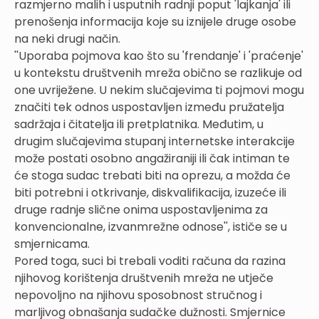
razmjerno malih i usputnih radnji poput 'lajkanja' ili
prenošenja informacija koje su iznijele druge osobe
na neki drugi način.
''Uporaba pojmova kao što su 'frendanje' i 'praćenje'
u kontekstu društvenih mreža obično se razlikuje od
one uvriježene. U nekim slučajevima ti pojmovi mogu
značiti tek odnos uspostavljen između pružatelja
sadržaja i čitatelja ili pretplatnika. Međutim, u
drugim slučajevima stupanj internetske interakcije
može postati osobno angažiraniji ili čak intiman te
će stoga sudac trebati biti na oprezu, a možda će
biti potrebni i otkrivanje, diskvalifikacija, izuzeće ili
druge radnje slične onima uspostavljenima za
konvencionalne, izvanmrežne odnose'', ističe se u
smjernicama.
Pored toga, suci bi trebali voditi računa da razina
njihovog korištenja društvenih mreža ne utječe
nepovoljno na njihovu sposobnost stručnog i
marljivog obnašanja sudačke dužnosti. Smjernice