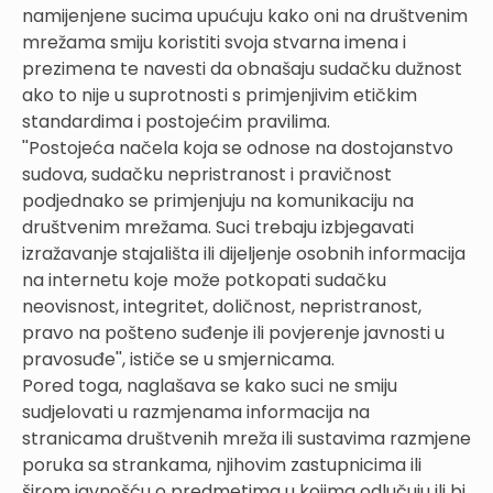
namijenjene sucima upućuju kako oni na društvenim
mrežama smiju koristiti svoja stvarna imena i
prezimena te navesti da obnašaju sudačku dužnost
ako to nije u suprotnosti s primjenjivim etičkim
standardima i postojećim pravilima.
''Postojeća načela koja se odnose na dostojanstvo
sudova, sudačku nepristranost i pravičnost
podjednako se primjenjuju na komunikaciju na
društvenim mrežama. Suci trebaju izbjegavati
izražavanje stajališta ili dijeljenje osobnih informacija
na internetu koje može potkopati sudačku
neovisnost, integritet, doličnost, nepristranost,
pravo na pošteno suđenje ili povjerenje javnosti u
pravosuđe'', ističe se u smjernicama.
Pored toga, naglašava se kako suci ne smiju
sudjelovati u razmjenama informacija na
stranicama društvenih mreža ili sustavima razmjene
poruka sa strankama, njihovim zastupnicima ili
širom javnošću o predmetima u kojima odlučuju ili bi