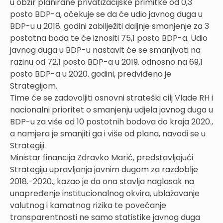
u obzir planirane privatizacijske primitke od 0,3
posto BDP-a, očekuje se da će udio javnog duga u
BDP-u u 2018. godini zabilježiti daljnje smanjenje za 3
postotna boda te će iznositi 75,1 posto BDP-a. Udio
javnog duga u BDP-u nastavit će se smanjivati na
razinu od 72,1 posto BDP-a u 2019. odnosno na 69,1
posto BDP-a u 2020. godini, predviđeno je
Strategijom.
Time će se zadovoljiti osnovni strateški cilj Vlade RH i
nacionalni prioritet o smanjenju udjela javnog duga u
BDP-u za više od 10 postotnih bodova do kraja 2020.,
a namjera je smanjiti ga i više od plana, navodi se u
Strategiji.
Ministar financija Zdravko Marić, predstavljajući
Strategiju upravljanja javnim dugom za razdoblje
2018.-2020., kazao je da ona stavlja naglasak na
unapređenje institucionalnog okvira, ublažavanje
valutnog i kamatnog rizika te povećanje
transparentnosti ne samo statistike javnog duga