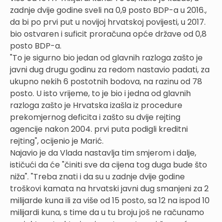
zadnje dvije godine sveli na 0,9 posto BDP-a u 2016.,
da bi po prvi put u novijoj hrvatskoj povijesti, u 2017.
bio ostvaren i suficit proračuna opće države od 0,8
posto BDP-a.
"To je sigurno bio jedan od glavnih razloga zašto je
javni dug drugu godinu za redom nastavio padati, za
ukupno nekih 6 postotnih bodova, na razinu od 78
posto. U isto vrijeme, to je bio i jedna od glavnih
razloga zašto je Hrvatska izašla iz procedure
prekomjernog deficita i zašto su dvije rejting
agencije nakon 2004. prvi puta podigli kreditni
rejting", ocijenio je Marić.
Najavio je da Vlada nastavlja tim smjerom i dalje,
ističući da će "činiti sve da cijena tog duga bude što
niža". "Treba znati i da su u zadnje dvije godine
troškovi kamata na hrvatski javni dug smanjeni za 2
milijarde kuna ili za više od 15 posto, sa 12 na ispod 10
milijardi kuna, s time da u tu broju još ne računamo