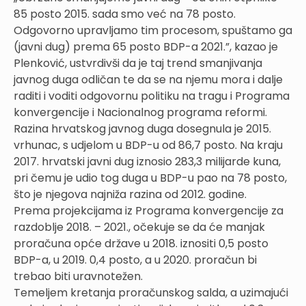
85 posto 2015. sada smo već na 78 posto.
Odgovorno upravljamo tim procesom, spuštamo ga
(javni dug) prema 65 posto BDP-a 2021.”, kazao je
Plenković, ustvrdivši da je taj trend smanjivanja
javnog duga odličan te da se na njemu mora i dalje
raditi i voditi odgovornu politiku na tragu i Programa
konvergencije i Nacionalnog programa reformi.
Razina hrvatskog javnog duga dosegnula je 2015.
vrhunac, s udjelom u BDP-u od 86,7 posto. Na kraju
2017. hrvatski javni dug iznosio 283,3 milijarde kuna,
pri čemu je udio tog duga u BDP-u pao na 78 posto,
što je njegova najniža razina od 2012. godine.
Prema projekcijama iz Programa konvergencije za
razdoblje 2018. – 2021., očekuje se da će manjak
proračuna opće države u 2018. iznositi 0,5 posto
BDP-a, u 2019. 0,4 posto, a u 2020. proračun bi
trebao biti uravnotežen.
Temeljem kretanja proračunskog salda, a uzimajući