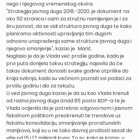
nego i njegovog vremenskog okvira.
"Strategija javnog duga 2018.-2020. je dokument na
oko 50 stranica i osim za stručnu namijenjen je i za
širu javnost, da se vidi struktura javnog duga te kako
planiramo aktivnosti upravljanja tim dugom
odnosno unapređenja same strukture javnog duga i
njegovo smanjenje", kazao je Marić.
Naglasio je da je Vlada već prošle godine, kada je
prvi puta donijela takvu strategiju, najavila da će
takav dokument donositi svake godine otprilike do
kraja svibnja, kada su većinom poznati svi podaci za
prošlu godinu i dio za tekuću.
U vezi javnog duga kazao je da su kao Vlada krenuli
od razina javnog duga iznad 85 posto BDP-a te je
Vlada ocijenila da je potrebno odgovornom i jasnom
fiskalnom politikom preokrenuti te trendove uz
fiskalnu konsolidaciju, smanjivanje proračunskih
manjkova, koji su u ne tako davnoj prošlosti sezali do
više od 15 i 17 milijardi kuna. To su, kako je kazao, u