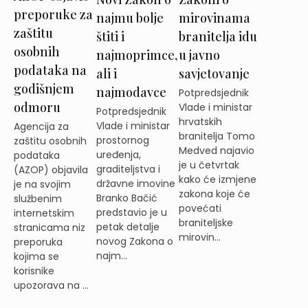
preporuke za
najmu bolje
mirovinama
zaštitu
štiti i
branitelja idu
osobnih
najmoprimce,
u javno
podataka na
ali i
savjetovanje
godišnjem
najmodavce
Potpredsjednik
odmoru
Vlade i ministar
Potpredsjednik
hrvatskih
Vlade i ministar
Agencija za
branitelja Tomo
prostornog
zaštitu osobnih
Medved najavio
uređenja,
podataka
je u četvrtak
graditeljstva i
(AZOP) objavila
kako će izmjene
državne imovine
je na svojim
zakona koje će
Branko Bačić
službenim
povećati
predstavio je u
internetskim
braniteljske
petak detalje
stranicama niz
mirovin...
novog Zakona o
preporuka
najm...
kojima se
korisnike
upozorava na ...