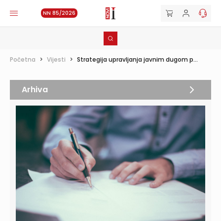
NN 85/2026
Početna
>
Vijesti
>
Strategija upravljanja javnim dugom p...
Arhiva