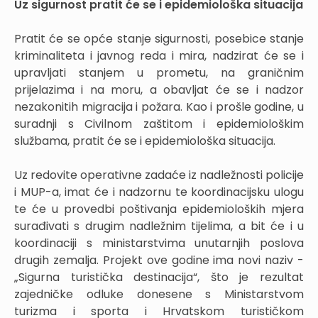
Uz sigurnost pratit će se i epidemiološka situacija
Pratit će se opće stanje sigurnosti, posebice stanje
kriminaliteta i javnog reda i mira, nadzirat će se i
upravljati stanjem u prometu, na graničnim
prijelazima i na moru, a obavljat će se i nadzor
nezakonitih migracija i požara. Kao i prošle godine, u
suradnji s Civilnom zaštitom i epidemiološkim
službama, pratit će se i epidemiološka situacija.
Uz redovite operativne zadaće iz nadležnosti policije
i MUP-a, imat će i nadzornu te koordinacijsku ulogu
te će u provedbi poštivanja epidemioloških mjera
surađivati s drugim nadležnim tijelima, a bit će i u
koordinaciji s ministarstvima unutarnjih poslova
drugih zemalja. Projekt ove godine ima novi naziv -
„Sigurna turistička destinacija“, što je rezultat
zajedničke odluke donesene s Ministarstvom
turizma i sporta i Hrvatskom turističkom