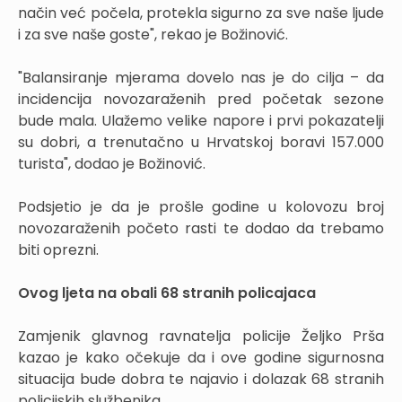
način već počela, protekla sigurno za sve naše ljude
i za sve naše goste", rekao je Božinović.
"Balansiranje mjerama dovelo nas je do cilja – da
incidencija novozaraženih pred početak sezone
bude mala. Ulažemo velike napore i prvi pokazatelji
su dobri, a trenutačno u Hrvatskoj boravi 157.000
turista", dodao je Božinović.
Podsjetio je da je prošle godine u kolovozu broj
novozaraženih početo rasti te dodao da trebamo
biti oprezni.
Ovog ljeta na obali 68 stranih policajaca
Zamjenik glavnog ravnatelja policije Željko Prša
kazao je kako očekuje da i ove godine sigurnosna
situacija bude dobra te najavio i dolazak 68 stranih
policijskih službenika.