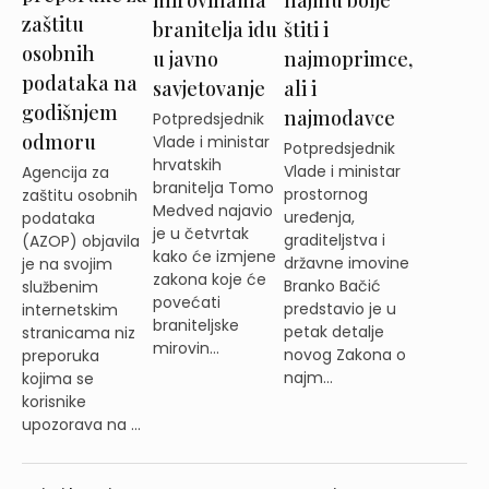
mirovinama
zaštitu
štiti i
branitelja idu
osobnih
najmoprimce,
u javno
podataka na
ali i
savjetovanje
godišnjem
najmodavce
Potpredsjednik
odmoru
Vlade i ministar
Potpredsjednik
hrvatskih
Vlade i ministar
Agencija za
branitelja Tomo
prostornog
zaštitu osobnih
Medved najavio
uređenja,
podataka
je u četvrtak
graditeljstva i
(AZOP) objavila
kako će izmjene
državne imovine
je na svojim
zakona koje će
Branko Bačić
službenim
povećati
predstavio je u
internetskim
braniteljske
petak detalje
stranicama niz
mirovin...
novog Zakona o
preporuka
najm...
kojima se
korisnike
upozorava na ...