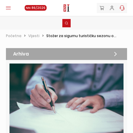
NN 86/2026
Početna
>
Vijesti
>
Stožer za sigurnu turističku sezonu o...
Arhiva