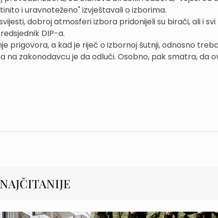
"istinito i uravnoteženo" izvještavali o izborima.
sti, dobroj atmosferi izbora pridonijeli su birači, ali i svi 
 predsjednik DIP-a.
prigovora, a kad je riječ o izbornoj šutnji, odnosno treba l
vu, a na zakonodavcu je da odluči. Osobno, pak smatra, da 
NAJČITANIJE