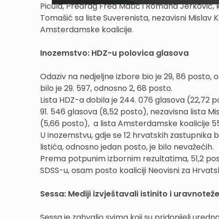
Picula, Predrag Fred Matić i Romana Jerković, ko
Tomašić sa liste Suverenista, nezavisni Mislav Kol
Amsterdamske koalicije.
Inozemstvo: HDZ-u polovica glasova
Odaziv na nedjeljne izbore bio je 29, 86 posto, od 
bilo je 29. 597, odnosno 2, 68 posto.
Lista HDZ-a dobila je 244. 076 glasova (22,72 p
91. 546 glasova (8,52 posto), nezavisna lista Mis
(5,66 posto), a lista Amsterdamske koalicije 55
U inozemstvu, gdje se 12 hrvatskih zastupnika b
listića, odnosno jedan posto, je bilo nevažećih.
Prema potpunim izbornim rezultatima, 51,2 post
SDSS-u, osam posto koaliciji Neovisni za Hrvat
Sessa: Mediji izvještavali istinito i uravnotež
Sessa je zahvalio svima koji su pridonijeli ured