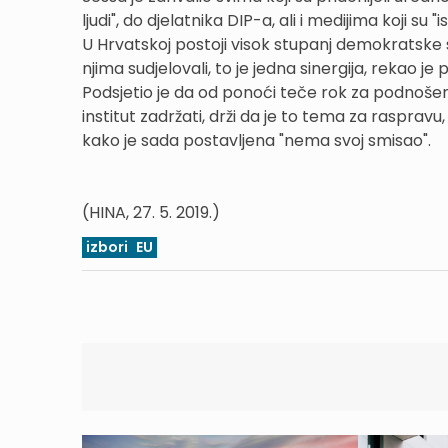
ljudi", do djelatnika DIP-a, ali i medijima koji su 
U Hrvatskoj postoji visok stupanj demokratske svije
njima sudjelovali, to je jedna sinergija, rekao je
Podsjetio je da od ponoći teče rok za podnošenje 
institut zadržati, drži da je to tema za raspra
kako je sada postavljena "nema svoj smisao".
(HINA, 27. 5. 2019.)
izbori
EU