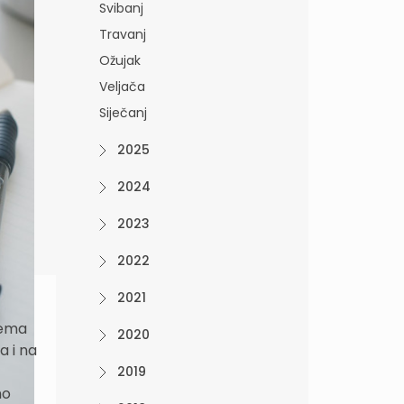
Svibanj
Travanj
Ožujak
Veljača
Siječanj
2025
2024
2023
2022
2021
nema
2020
a i na
2019
no