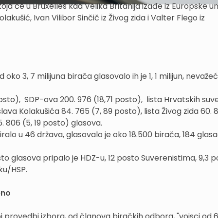
ja će u Bruxelles kad Velika Britanija izađe iz Europske uni
akušić, Ivan Vilibor Sinčič iz Živog zida i Valter Flego iz
oko 3, 7 milijuna birača glasovalo ih je 1, 1 milijun, nevažeći
osto), SDP-ova 200. 976 (18,71 posto), lista Hrvatskih suv
lava Kolakušića 84. 765 (7, 89 posto), lista Živog zida 60. 
. 806 (5, 19 posto) glasova.
iralo u 46 država, glasovalo je oko 18.500 birača, 184 glas
o glasova pripalo je HDZ-u, 12 posto Suverenistima, 9,3 p
sku/HSP.
eno
noj provedbi izbora, od članova biračkih odbora, "vojsci od 