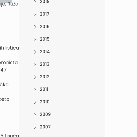
2018
je, Ruža
2017
2016
2015
h listića
2014
erenista
2013
847
2012
ačka
2011
osto
2010
2009
2007
65 tisuća