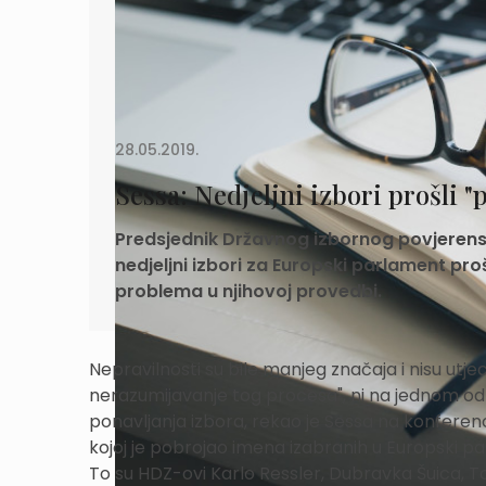
28.05.2019.
Sessa: Nedjeljni izbori prošli 
Predsjednik Državnog izbornog povjerenst
nedjeljni izbori za Europski parlament prošl
problema u njihovoj provedbi.
Nepravilnosti su bile manjeg značaja i nisu utje
nerazumijavanje tog procesa", ni na jednom od
ponavljanja izbora, rekao je Sessa na konferencij
kojoj je pobrojao imena izabranih u Europski p
To su HDZ-ovi Karlo Ressler, Dubravka Šuica, To