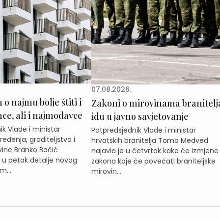
07.08.2026.
o najmu bolje štiti i
Zakoni o mirovinama branitelj
e, ali i najmodavce
idu u javno savjetovanje
k Vlade i ministar
Potpredsjednik Vlade i ministar
eđenja, graditeljstva i
hrvatskih branitelja Tomo Medved
ine Branko Bačić
najavio je u četvrtak kako će izmjene
e u petak detalje novog
zakona koje će povećati braniteljske
m...
mirovin...