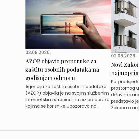
03.08.2026.
02.08.2026.
AZOP objavio preporuke za
Novi Zakon 
zaštitu osobnih podataka na
najmoprimc
godišnjem odmoru
Potpredsjedni
Agencija za zaštitu osobnih podataka
prostornog ur
(AZOP) objavila je na svojim službenim
državne imov
internetskim stranicama niz preporuka
predstavio j
kojima se korisnike upozorava na ...
Zakona o naj