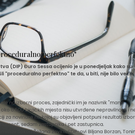
"proceduralno perfektno"
va (DIP) Đuro Sessa ocijenio je u ponedjeljak kako su
i "proceduralno perfektno" te da, u biti, nije bilo većih
cale na izborni proces, zajednički im je nazivnik "manje
 oko 6.500 biračkih mjesta nisu utvrđene nepravilnosti i 
i za novinare na kojoj su objavljeni potpuni rezultati izbor
arlament, sedam zastupnika i pet zastupnica.
mislav Sokol i Željana Zovko, SDP-ovi Biljana Borzan, Toni