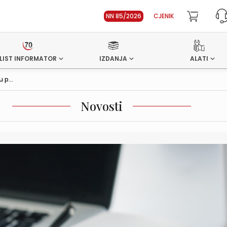
NN 85/2026
CJENIK
LIST INFORMATOR
IZDANJA
ALATI
 p...
Novosti