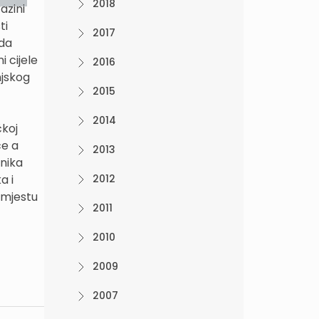
2018
azini
ti
2017
lda
 cijele
2016
njskog
2015
2014
čkoj
ce a
2013
nika
a i
2012
 mjestu
2011
2010
2009
2007