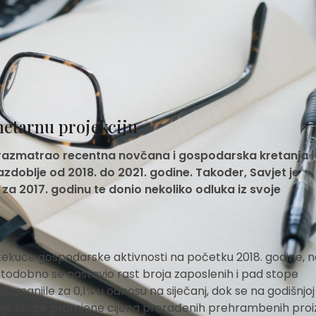
etarnu projekciju
razmatrao recentna novčana i gospodarska kretanja i
azdoblje od 2018. do 2021. godine. Također, Savjet je
a 2017. godinu te donio nekoliko odluka iz svoje
st tekuće gospodarske aktivnosti na početku 2018. godine, 
stodobno se nastavio rast broja zaposlenih i pad stope
 smanjile za 0,1% u odnosu na siječanj, dok se na godišnjoj 
išnje stope promjene cijena prerađenih prehrambenih proi