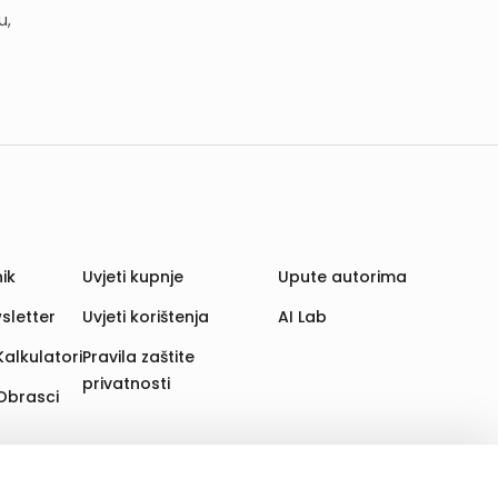
u,
ik
Uvjeti kupnje
Upute autorima
sletter
Uvjeti korištenja
AI Lab
Kalkulatori
Pravila zaštite
privatnosti
Obrasci