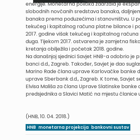
energije. Monetarna politika zadržala je ekspanz
slobodnih novčanih sredstava banaka, daljnjem
banaka prema poduzećima i stanovništvu. U pos
tekućeg i kapitalnog računa platne bilance i p
2017. godine višak tekućeg i kapitalnog račun
duga. Tijekom 2017. ostvarena je zamjetna fisk
kretanja obilježila i početak 2018. godine.
Na današnjoj sjednici Savjet HNB-a odobrio je 
banci d.d., Zagreb. Također, Savjet je dao sug
Marino Rade člana uprave Karlovačke banke d.
uprave Sberbank d.d., Zagreb. K tome, Savjet s
Elvisa Mališa za člana Uprave Slatinske banke 
predsjednika a Slavici Matić na mjestu članice
(HNB, 10. 04. 2018.)
HNB
monetarna projekcija
bankovni sustav