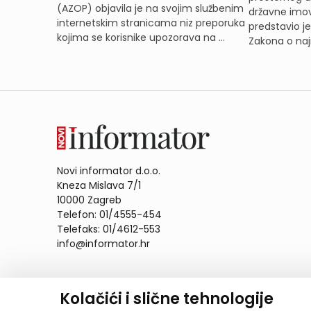
(AZOP) objavila je na svojim službenim
državne imov
internetskim stranicama niz preporuka
predstavio j
kojima se korisnike upozorava na ...
Zakona o naj
Novi informator d.o.o.
Kneza Mislava 7/1
10000 Zagreb
Telefon: 01/4555-454
Telefaks: 01/4612-553
info@informator.hr
PRATITE NAS:
Kolačići i slične tehnologije