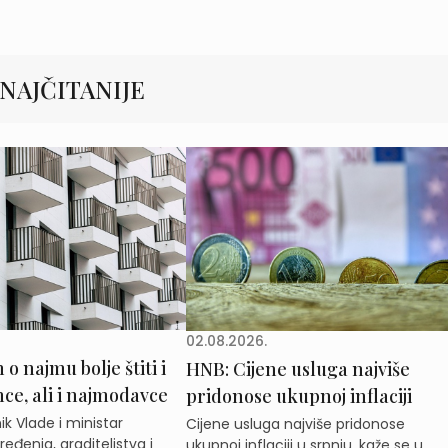
NAJČITANIJE
02.08.2026.
o najmu bolje štiti i
HNB: Cijene usluga najviše
e, ali i najmodavce
pridonose ukupnoj inflaciji
k Vlade i ministar
Cijene usluga najviše pridonose
eđenja, graditeljstva i
ukupnoj inflaciji u srpnju, kaže se u