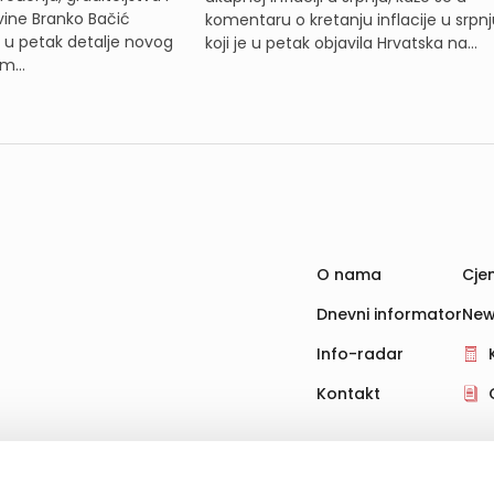
ine Branko Bačić
komentaru o kretanju inflacije u srpnj
e u petak detalje novog
koji je u petak objavila Hrvatska na...
m...
O nama
Cjen
Dnevni informator
New
Info-radar
Kontakt