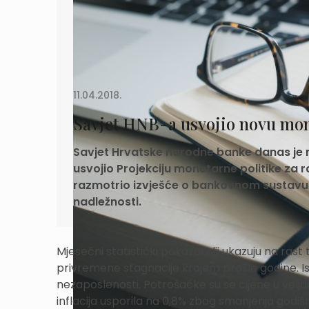
11.04.2018.
Savjet HNB-a usvojio novu mon
Savjet Hrvatske narodne banke danas je 
usvojio Projekciju monetarne politike za r
razmotrio izvješće o bankovnom sustavu z
nadležnosti.
Mjesečni statistički pokazatelji ukazuju na ra
privremene stagnacije krajem prošle godine. I
nezaposlenosti. Potrošačke su se cijene u veljači
inflacija usporila na 0,8% zbog smanjenja god