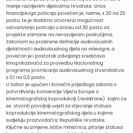
manje razvijenim dijelovima Hrvatske. Iznos
financijskoga poticaja povećan je, naime, s 20 na 25
posto, te je dodatno otvorena mogućnost
ostvarivanja poticaja u iznosu od 30 posto za
projekte snimane na nerazvijenim područjima.
Zakonom su proširene definicije audiovizualnih
djelatnosti i audiovizualnog djela na videoigre, a
povećan je i postotak izdvajanja sredstava
kinoprikazivača za provedbu Nacionalnog
programa promicanja audiovizualnog stvaralaštva
s 0,1 na 0,5 posto.
U Sabor je upućen i Konačni prijedloga zakona o
potvrđivanju Konvencije Vijeća Europe o
kinematografskoj koprodukciji (revidirane) kojim će
se stvoriti povoljniji uvjeti za stjecanje statusa
koprodukcije kinematografskog djela u kojima
sudjeluju proizvođači iz Republike Hrvatske.
Ključne su izmjene, ističe ministrica, pitanje statusa