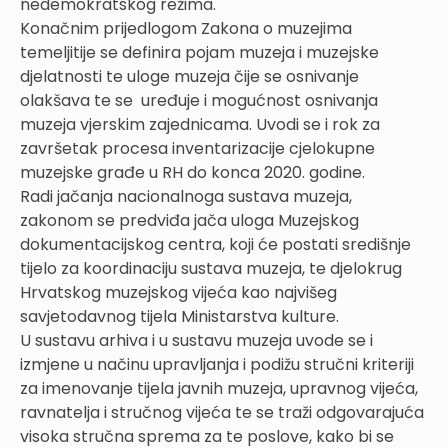
nedemokratskog režima.
Konačnim prijedlogom Zakona o muzejima
temeljitije se definira pojam muzeja i muzejske
djelatnosti te uloge muzeja čije se osnivanje
olakšava te se uređuje i mogućnost osnivanja
muzeja vjerskim zajednicama. Uvodi se i rok za
završetak procesa inventarizacije cjelokupne
muzejske građe u RH do konca 2020. godine.
Radi jačanja nacionalnoga sustava muzeja,
zakonom se predviđa jača uloga Muzejskog
dokumentacijskog centra, koji će postati središnje
tijelo za koordinaciju sustava muzeja, te djelokrug
Hrvatskog muzejskog vijeća kao najvišeg
savjetodavnog tijela Ministarstva kulture.
U sustavu arhiva i u sustavu muzeja uvode se i
izmjene u načinu upravljanja i podižu stručni kriteriji
za imenovanje tijela javnih muzeja, upravnog vijeća,
ravnatelja i stručnog vijeća te se traži odgovarajuća
visoka stručna sprema za te poslove, kako bi se