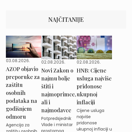
NAJČITANIJE
03.08.2026.
02.08.2026.
02.08.2026.
AZOP objavio
Novi Zakon o
HNB: Cijene
preporuke za
najmu bolje
usluga najviše
zaštitu
štiti i
pridonose
osobnih
najmoprimce,
ukupnoj
podataka na
ali i
inflaciji
godišnjem
najmodavce
Cijene usluga
odmoru
najviše
Potpredsjednik
pridonose
Vlade i ministar
Agencija za
ukupnoj inflaciji u
prostornog
zaštitu osobnih