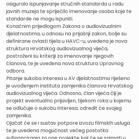
osiguralo ispunjavanje stručnih standarda u radu
javnih muzeja te spriječilo imenovanje osoba koje te
standarde ne mogu ispuniti.
Konačnim prijedlogom Zakona o audiovizualnim
djelatnostima, u odnosu na prijašnji zakon, bolje su
definirane ovlasti tijela u HAVC-u, uvedena je nova
struktura Hrvatskog audiovizualnog vijeća,
postroženi su kriteriji za imenovanje njegovih
članova, te je uvedena nova struktura Upravnog
odbora.
Pitanje sukoba interesa u AV djelatnostima riješeno
je uvođenjem instituta zamjenika članova Hrvatskog
audiovizualnog vijeća. Odnosno, član vijeća čiji je
projekt eventualno prijavljen, tijekom roka u kojemu
se odlučuje o sukobu interesa, odredit će svojeg
zamjenika.
Ojačat će se i sustav potpore izvozu filmskih usluga
te je uvedena mogućnost većeg postotka
sufinanciranja za one projekte koji će se snimati u