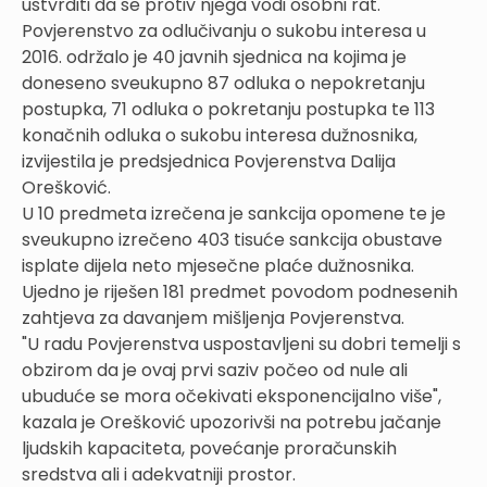
ustvrditi da se protiv njega vodi osobni rat.
Povjerenstvo za odlučivanju o sukobu interesa u
2016. održalo je 40 javnih sjednica na kojima je
doneseno sveukupno 87 odluka o nepokretanju
postupka, 71 odluka o pokretanju postupka te 113
konačnih odluka o sukobu interesa dužnosnika,
izvijestila je predsjednica Povjerenstva Dalija
Orešković.
U 10 predmeta izrečena je sankcija opomene te je
sveukupno izrečeno 403 tisuće sankcija obustave
isplate dijela neto mjesečne plaće dužnosnika.
Ujedno je riješen 181 predmet povodom podnesenih
zahtjeva za davanjem mišljenja Povjerenstva.
"U radu Povjerenstva uspostavljeni su dobri temelji s
obzirom da je ovaj prvi saziv počeo od nule ali
ubuduće se mora očekivati eksponencijalno više",
kazala je Orešković upozorivši na potrebu jačanje
ljudskih kapaciteta, povećanje proračunskih
sredstva ali i adekvatniji prostor.