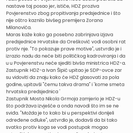
nastave taj posao jer, ističe, HDZ proziva
Povjerenstvo zbog propitivanja predsjednice i što
nije oštro kaznilo bivšeg premijera Zorana
Milanovića.
Maras kaže kako ga posebno zabrinjava izjava
predsjednice Hrvatske da Orešković vodi osobni rat
protiv nje. "To pokazuje prave motive", ustvrdio je i
izrazio nadu da neće biti političkog kadroviranja i da
u u Povjerenstvu neće sjediti bivša ministrica HDZ-a.
Zastupnik HDZ-a Ivan Šipić upitao je SDP-ovce zar
su vidoviti da znaju kako će HDZ glasovati za pola
godine, upitavši "čemu takva drama" i 'kome smeta
hrvatska predsjednica '
Zastupnik Mosta Nikola Grmoja zamjerio je HDZ-u
što podržava izvješće a onda navodi što im se ne
sviđa. "Možda je to kako bi u perspektivi donijeli
određene odluke", ustvrdio je, dodavši da bi tako
svatko protiv koga se vodi postupak mogao