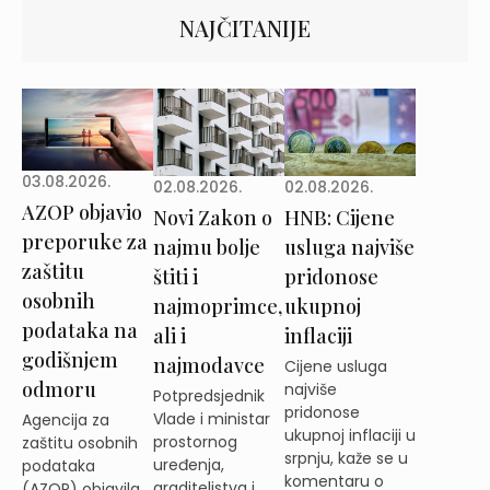
NAJČITANIJE
03.08.2026.
02.08.2026.
02.08.2026.
AZOP objavio
Novi Zakon o
HNB: Cijene
preporuke za
najmu bolje
usluga najviše
zaštitu
štiti i
pridonose
osobnih
najmoprimce,
ukupnoj
podataka na
ali i
inflaciji
godišnjem
najmodavce
Cijene usluga
odmoru
najviše
Potpredsjednik
pridonose
Vlade i ministar
Agencija za
ukupnoj inflaciji u
prostornog
zaštitu osobnih
srpnju, kaže se u
uređenja,
podataka
komentaru o
graditeljstva i
(AZOP) objavila