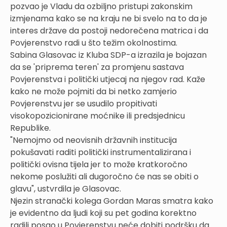
pozvao je Vladu da ozbiljno pristupi zakonskim
izmjenama kako se na kraju ne bi svelo na to da je
interes države da postoji nedorečena matrica i da
Povjerenstvo radi u što težim okolnostima.
Sabina Glasovac iz Kluba SDP-a izrazila je bojazan
da se 'priprema teren' za promjenu sastava
Povjerenstva i politički utjecaj na njegov rad. Kaže
kako ne može pojmiti da bi netko zamjerio
Povjerenstvu jer se usudilo propitivati
visokopozicionirane moćnike ili predsjednicu
Republike.
"Nemojmo od neovisnih državnih institucija
pokušavati raditi politički instrumentalizirana i
politički ovisna tijela jer to može kratkoročno
nekome poslužiti ali dugoročno će nas se obiti o
glavu", ustvrdila je Glasovac.
Njezin stranački kolega Gordan Maras smatra kako
je evidentno da ljudi koji su pet godina korektno
radili posao u Povjerenstvu neće dobiti podršku da