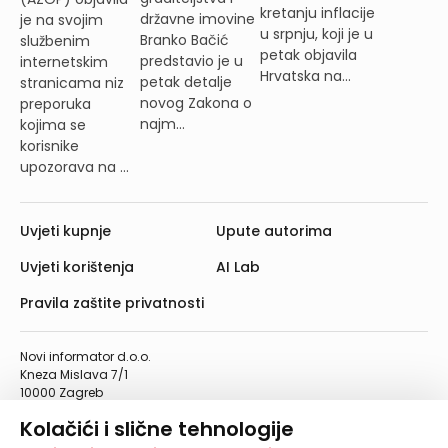
kretanju inflacije
državne imovine
je na svojim
u srpnju, koji je u
Branko Bačić
službenim
petak objavila
predstavio je u
internetskim
Hrvatska na...
petak detalje
stranicama niz
novog Zakona o
preporuka
najm...
kojima se
korisnike
upozorava na ...
Uvjeti kupnje
Upute autorima
Uvjeti korištenja
AI Lab
Pravila zaštite privatnosti
Novi informator d.o.o.
Kneza Mislava 7/1
10000 Zagreb
Telefon: 01/4555-454
Kolačići i slične tehnologije
Telefaks: 01/4612-553
info@informator.hr