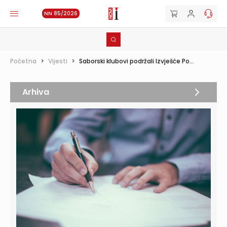
NN 85/2026
Početna
>
Vijesti
>
Saborski klubovi podržali Izvješće Po...
Arhiva