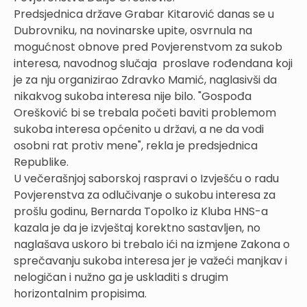
Predsjednica države Grabar Kitarović danas se u
Dubrovniku, na novinarske upite, osvrnula na
mogućnost obnove pred Povjerenstvom za sukob
interesa, navodnog slučaja proslave rođendana koji
je za nju organizirao Zdravko Mamić, naglasivši da
nikakvog sukoba interesa nije bilo. "Gospođa
Orešković bi se trebala početi baviti problemom
sukoba interesa općenito u državi, a ne da vodi
osobni rat protiv mene", rekla je predsjednica
Republike.
U večerašnjoj saborskoj raspravi o Izvješću o radu
Povjerenstva za odlučivanje o sukobu interesa za
prošlu godinu, Bernarda Topolko iz Kluba HNS-a
kazala je da je izvještaj korektno sastavljen, no
naglašava uskoro bi trebalo ići na izmjene Zakona o
sprečavanju sukoba interesa jer je važeći manjkav i
nelogičan i nužno ga je uskladiti s drugim
horizontalnim propisima.