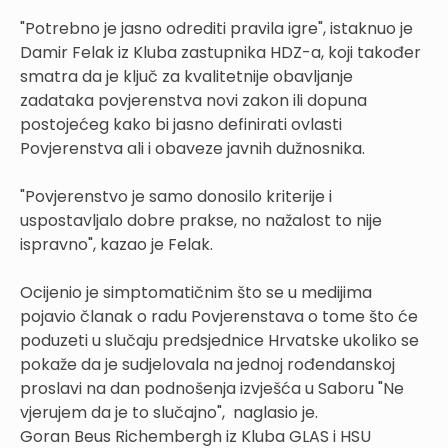
"Potrebno je jasno odrediti pravila igre", istaknuo je
Damir Felak iz Kluba zastupnika HDZ-a, koji također
smatra da je ključ za kvalitetnije obavljanje
zadataka povjerenstva novi zakon ili dopuna
postojećeg kako bi jasno definirati ovlasti
Povjerenstva ali i obaveze javnih dužnosnika.
"Povjerenstvo je samo donosilo kriterije i
uspostavljalo dobre prakse, no nažalost to nije
ispravno", kazao je Felak.
Ocijenio je simptomatičnim što se u medijima
pojavio članak o radu Povjerenstava o tome što će
poduzeti u slučaju predsjednice Hrvatske ukoliko se
pokaže da je sudjelovala na jednoj rođendanskoj
proslavi na dan podnošenja izvješća u Saboru "Ne
vjerujem da je to slučajno", naglasio je.
Goran Beus Richembergh iz Kluba GLAS i HSU