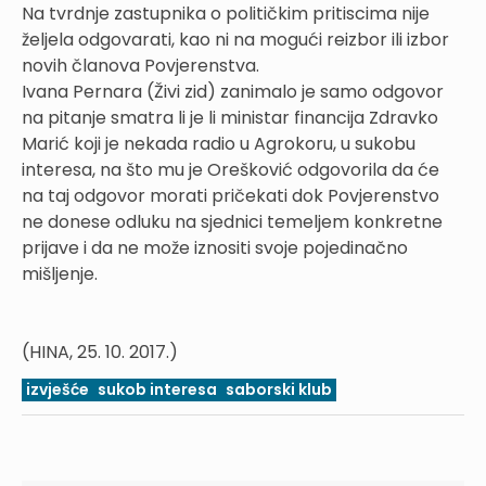
Na tvrdnje zastupnika o političkim pritiscima nije
željela odgovarati, kao ni na mogući reizbor ili izbor
novih članova Povjerenstva.
Ivana Pernara (Živi zid) zanimalo je samo odgovor
na pitanje smatra li je li ministar financija Zdravko
Marić koji je nekada radio u Agrokoru, u sukobu
interesa, na što mu je Orešković odgovorila da će
na taj odgovor morati pričekati dok Povjerenstvo
ne donese odluku na sjednici temeljem konkretne
prijave i da ne može iznositi svoje pojedinačno
mišljenje.
(HINA, 25. 10. 2017.)
izvješće
sukob interesa
saborski klub