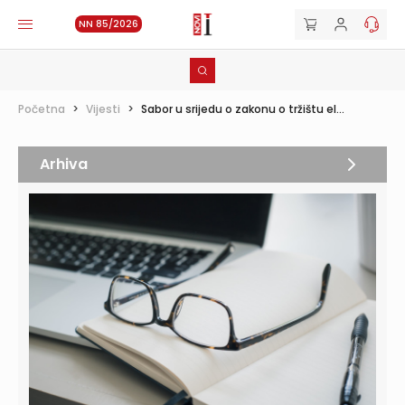
NN 85/2026
Početna
>
Vijesti
>
Sabor u srijedu o zakonu o tržištu el...
Arhiva