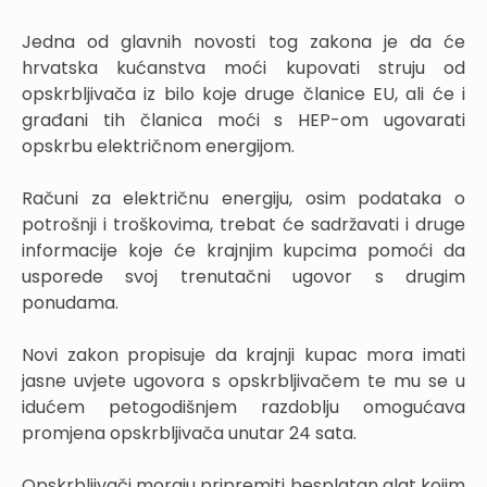
Jedna od glavnih novosti tog zakona je da će
hrvatska kućanstva moći kupovati struju od
opskrbljivača iz bilo koje druge članice EU, ali će i
građani tih članica moći s HEP-om ugovarati
opskrbu električnom energijom.
Računi za električnu energiju, osim podataka o
potrošnji i troškovima, trebat će sadržavati i druge
informacije koje će krajnjim kupcima pomoći da
usporede svoj trenutačni ugovor s drugim
ponudama.
Novi zakon propisuje da krajnji kupac mora imati
jasne uvjete ugovora s opskrbljivačem te mu se u
idućem petogodišnjem razdoblju omogućava
promjena opskrbljivača unutar 24 sata.
Opskrbljivači moraju pripremiti besplatan alat kojim