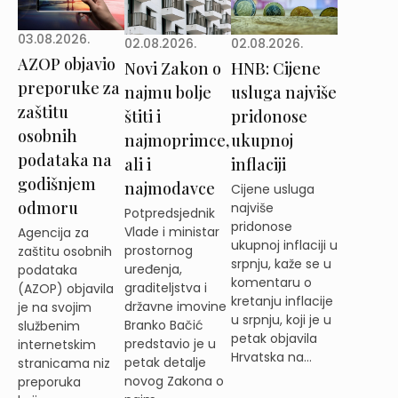
03.08.2026.
02.08.2026.
02.08.2026.
AZOP objavio
Novi Zakon o
HNB: Cijene
preporuke za
najmu bolje
usluga najviše
zaštitu
štiti i
pridonose
osobnih
najmoprimce,
ukupnoj
podataka na
ali i
inflaciji
godišnjem
najmodavce
Cijene usluga
odmoru
najviše
Potpredsjednik
pridonose
Vlade i ministar
Agencija za
ukupnoj inflaciji u
prostornog
zaštitu osobnih
srpnju, kaže se u
uređenja,
podataka
komentaru o
graditeljstva i
(AZOP) objavila
kretanju inflacije
državne imovine
je na svojim
u srpnju, koji je u
Branko Bačić
službenim
petak objavila
predstavio je u
internetskim
Hrvatska na...
petak detalje
stranicama niz
novog Zakona o
preporuka