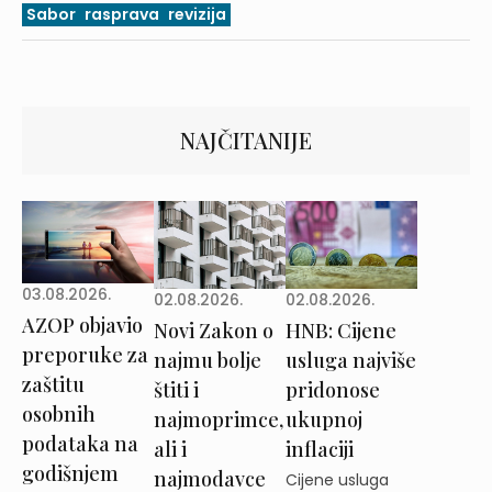
Sabor
rasprava
revizija
NAJČITANIJE
03.08.2026.
02.08.2026.
02.08.2026.
AZOP objavio
Novi Zakon o
HNB: Cijene
preporuke za
najmu bolje
usluga najviše
zaštitu
štiti i
pridonose
osobnih
najmoprimce,
ukupnoj
podataka na
ali i
inflaciji
godišnjem
najmodavce
Cijene usluga