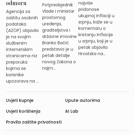
odmoru
najviše
Potpredsjednik
pridonose
Vlade i ministar
Agencija za
ukupnoj inflaciji u
prostornog
zaštitu osobnih
srpnju, kaže se u
uređenja,
podataka
komentaru o
graditeljstva i
(AZOP) objavila
kretanju inflacije
državne imovine
je na svojim
u srpnju, koji je u
Branko Bačić
službenim
petak objavila
predstavio je u
internetskim
Hrvatska na...
petak detalje
stranicama niz
novog Zakona o
preporuka
najm...
kojima se
korisnike
upozorava na ...
Uvjeti kupnje
Upute autorima
Uvjeti korištenja
AI Lab
Pravila zaštite privatnosti