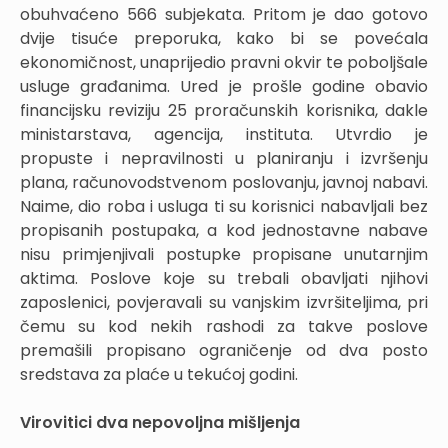
obuhvaćeno 566 subjekata. Pritom je dao gotovo
dvije tisuće preporuka, kako bi se povećala
ekonomičnost, unaprijedio pravni okvir te poboljšale
usluge građanima. Ured je prošle godine obavio
financijsku reviziju 25 proračunskih korisnika, dakle
ministarstava, agencija, instituta. Utvrdio je
propuste i nepravilnosti u planiranju i izvršenju
plana, računovodstvenom poslovanju, javnoj nabavi.
Naime, dio roba i usluga ti su korisnici nabavljali bez
propisanih postupaka, a kod jednostavne nabave
nisu primjenjivali postupke propisane unutarnjim
aktima. Poslove koje su trebali obavljati njihovi
zaposlenici, povjeravali su vanjskim izvršiteljima, pri
čemu su kod nekih rashodi za takve poslove
premašili propisano ograničenje od dva posto
sredstava za plaće u tekućoj godini.
Virovitici dva nepovoljna mišljenja