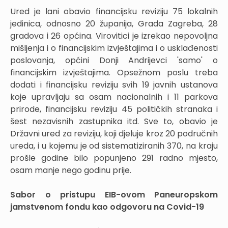
Ured je lani obavio financijsku reviziju 75 lokalnih
jedinica, odnosno 20 županija, Grada Zagreba, 28
gradova i 26 općina. Virovitici je izrekao nepovoljna
mišljenja i o financijskim izvještajima i o usklađenosti
poslovanja, općini Donji Andrijevci 'samo' o
financijskim izvještajima. Opsežnom poslu treba
dodati i financijsku reviziju svih 19 javnih ustanova
koje upravljaju sa osam nacionalnih i 11 parkova
prirode, financijsku reviziju 45 političkih stranaka i
šest nezavisnih zastupnika itd. Sve to, obavio je
Državni ured za reviziju, koji djeluje kroz 20 područnih
ureda, i u kojemu je od sistematiziranih 370, na kraju
prošle godine bilo popunjeno 291 radno mjesto,
osam manje nego godinu prije.
Sabor o pristupu EIB-ovom Paneuropskom
jamstvenom fondu kao odgovoru na Covid-19