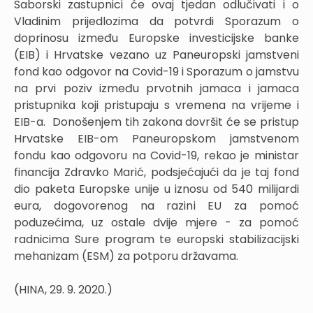
Saborski zastupnici će ovaj tjedan odlučivati i o
Vladinim prijedlozima da potvrdi Sporazum o
doprinosu između Europske investicijske banke
(EIB) i Hrvatske vezano uz Paneuropski jamstveni
fond kao odgovor na Covid-19 i Sporazum o jamstvu
na prvi poziv između prvotnih jamaca i jamaca
pristupnika koji pristupaju s vremena na vrijeme i
EIB-a. Donošenjem tih zakona dovršit će se pristup
Hrvatske EIB-om Paneuropskom jamstvenom
fondu kao odgovoru na Covid-19, rekao je ministar
financija Zdravko Marić, podsjećajući da je taj fond
dio paketa Europske unije u iznosu od 540 milijardi
eura, dogovorenog na razini EU za pomoć
poduzećima, uz ostale dvije mjere - za pomoć
radnicima Sure program te europski stabilizacijski
mehanizam (ESM) za potporu državama.
(HINA, 29. 9. 2020.)