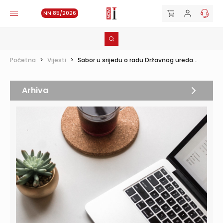
NN 85/2026
Početna
>
Vijesti
>
Sabor u srijedu o radu Državnog ureda...
Arhiva