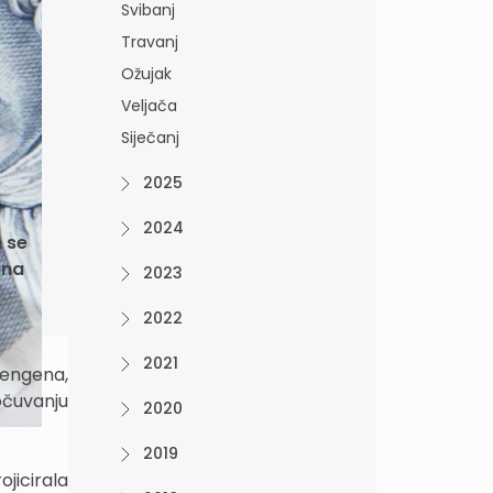
Svibanj
Travanj
Ožujak
Veljača
Siječanj
2025
2024
m se
una
2023
2022
2021
hengena,
očuvanju
2020
2019
jicirala