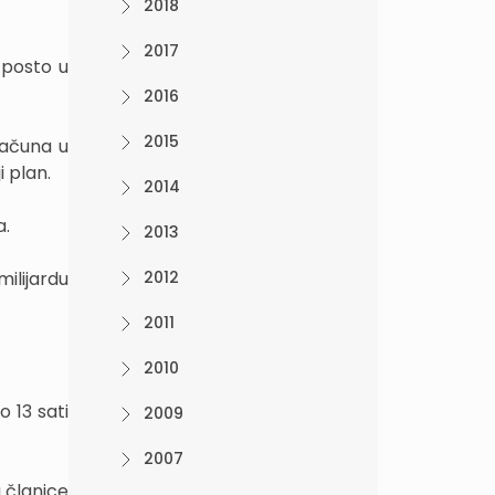
2018
2017
 posto u
2016
2015
računa u
i plan.
2014
a.
2013
milijardu
2012
2011
2010
o 13 sati
2009
2007
a članice