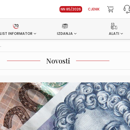
NN 85/2026
CJENIK
LIST INFORMATOR
IZDANJA
ALATI
.
Novosti