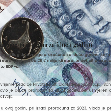
ržavnog proračuna za iduću godinu
ti prijedlog državnoga proračuna za iduću godinu, koji
 eura i rashodi od 26,7 milijardi eura, te deficit prorač
osto BDP-a.
na vrijeme kada će Hrvatska biti članica europodručja i Sc
ajavio je da će proračun za iduću godinu biti usmjeren 
azvoja.
 ovoj godini, pri izradi proračuna za 2023. Vlada je pro