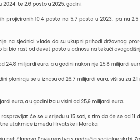
 2024. te 2,6 posto u 2025. godini.
ih projiciranih 10,4 posto na 5,7 posto u 2023., pa na 2,5
nije na sjednici Vlade da su ukupni prihodi državnog pro
što bi bio rast od devet posto u odnosu na tekući ovogodišnj
d 24,8 milijardi eura, a u godini nakon nje 25,8 milijardi eur
planiraju se u iznosu od 26,7 milijardi eura, viši su za 2,1 
rdi eura, a u godini iza u visini od 25,9 milijardi eura.
pravljat će se u srijedu u 15 sati, s tim da će se od 11 d
etne utakmice između Hrvatske i Maroka.
nju pet članova Povjerenstva s područja socijalne skrbi. Z