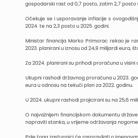
gospodarski rast od 0,7 posto, zatim 2,7 posto u
Očekuje se i usporavanje inflacije s ovogodišnj
2024. te na 2,3 posto u 2025. godini.
Ministar financija Marko Primorac rekao je ra
2023. planirani u iznosu od 24,9 milijardi eura, 
Za 2024. planirani su prihodi proračuna u visini o
Ukupni rashodi državnog proračuna u 2023. godini 
eura u odnosu na tekući plan za 2022. godinu.
U 2024. ukupni rashodi projicirani su na 25,6 milija
O najvažnijem financijskom dokumentu države ras
napraviti stanka, u vrijeme održavanja nogom
Prije toga zastupnici će raspravljati o imenova