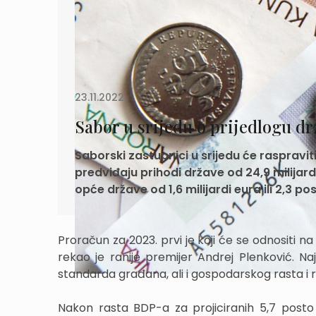
23.11.2022.
Sabor u srijedu o prijedlogu d
Saborski zastupnici u srijedu će raspravi
predviđaju prihodi države od 24,9 milijardi
opće države od 1,6 milijardi eura ili 2,3 p
Proračun za 2023. prvi je koji će se odnositi 
rekao je ranije premijer Andrej Plenković. N
standarda građana, ali i gospodarskog rasta i r
Nakon rasta BDP-a za projiciranih 5,7 posto u