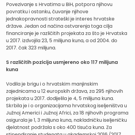
Povezivanje s Hrvatima u BiH, potpora njihovu
povratku i ostanku, čuvanje njihove
jednakopravnosti strateški je interes hrvatske
države. Jedan od načina ostvarenja toga cilja
financiranje je različitih projekata za što je Hrvatska
u 2017. izdvojila 23, 5 milijuna kuna, a od 2004. do
2017. čak 323 milijuna.
S različitih pozicija usmjereno oko 117 milijuna
kuna
Vodila je brigu i o hrvatskim manjinskim
zajednicama u 12 europskih država, za 295 njihovih
projekata u 2017. dodijelila je 4, 5 milijuna kuna.
Skrbila je i o organizacijama hrvatskog iseljeništva u
Južnoj Americi i Južnoj Africi, za 18 njihovih programa
osigurala je 1, 3 milijuna kuna, nakladničku iseljeničku
djelatnost podržala s oko 400 tisuća kuna. Za
stipendiranje studenata u akademskoj 2016./2017