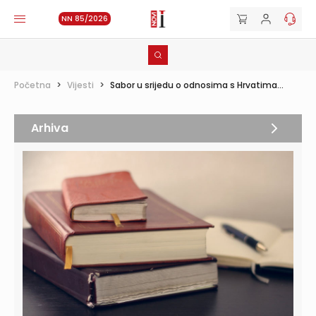
NN 85/2026
Početna
>
Vijesti
>
Sabor u srijedu o odnosima s Hrvatima...
Arhiva