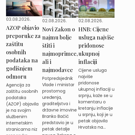
03.08.2026.
02.08.2026.
02.08.2026.
AZOP objavio
Novi Zakon o
HNB: Cijene
preporuke za
najmu bolje
usluga najviše
zaštitu
štiti i
pridonose
osobnih
najmoprimce,
ukupnoj
podataka na
ali i
inflaciji
godišnjem
najmodavce
Cijene usluga
odmoru
najviše
Potpredsjednik
pridonose
Vlade i ministar
Agencija za
ukupnoj inflaciji u
prostornog
zaštitu osobnih
srpnju, kaže se u
uređenja,
podataka
komentaru o
graditeljstva i
(AZOP) objavila
kretanju inflacije
državne imovine
je na svojim
u srpnju, koji je u
Branko Bačić
službenim
petak objavila
predstavio je u
internetskim
Hrvatska na...
petak detalje
stranicama niz