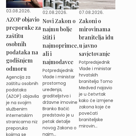
03.08.2026.
02.08.2026.
07.08.2026.
AZOP objavio
Novi Zakon o
Zakoni o
preporuke za
najmu bolje
mirovinama
zaštitu
štiti i
branitelja idu
osobnih
najmoprimce,
u javno
podataka na
ali i
savjetovanje
godišnjem
najmodavce
Potpredsjednik
odmoru
Vlade i ministar
Potpredsjednik
hrvatskih
Vlade i ministar
Agencija za
branitelja Tomo
prostornog
zaštitu osobnih
Medved najavio
uređenja,
podataka
je u četvrtak
graditeljstva i
(AZOP) objavila
kako će izmjene
državne imovine
je na svojim
zakona koje će
Branko Bačić
službenim
povećati
predstavio je u
internetskim
braniteljske
petak detalje
stranicama niz
mirovin...
novog Zakona o
preporuka
najm...
kojima se