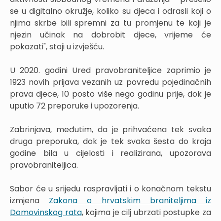
se u digitalno okružje, koliko su djeca i odrasli koji o
njima skrbe bili spremni za tu promjenu te koji je
njezin učinak na dobrobit djece, vrijeme će
pokazati", stoji u izvješću.
U 2020. godini Ured pravobraniteljice zaprimio je
1923 novih prijava vezanih uz povredu pojedinačnih
prava djece, 10 posto više nego godinu prije, dok je
uputio 72 preporuke i upozorenja.
Zabrinjava, međutim, da je prihvaćena tek svaka
druga preporuka, dok je tek svaka šesta do kraja
godine bila u cijelosti i realizirana, upozorava
pravobraniteljica.
Sabor će u srijedu raspravljati i o konačnom tekstu
izmjena
Zakona o hrvatskim braniteljima iz
Domovinskog rata
, kojima je cilj ubrzati postupke za