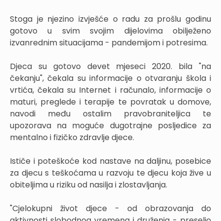
Stoga je njezino izvješće o radu za prošlu godinu
gotovo u svim svojim dijelovima obilježeno
izvanrednim situacijama - pandemijom i potresima.
Djeca su gotovo devet mjeseci 2020. bila "na
čekanju", čekala su informacije o otvaranju škola i
vrtića, čekala su Internet i računalo, informacije o
maturi, preglede i terapije te povratak u domove,
navodi među ostalim pravobraniteljica te
upozorava na moguće dugotrajne posljedice za
mentalno i fizičko zdravlje djece.
Ističe i poteškoće kod nastave na daljinu, posebice
za djecu s teškoćama u razvoju te djecu koja žive u
obiteljima u riziku od nasilja i zlostavljanja.
"Cjelokupni život djece - od obrazovanja do
aktivnosti slobodnog vremena i druženja - preselio