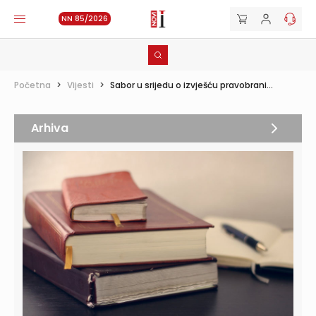
NN 85/2026
Početna
>
Vijesti
>
Sabor u srijedu o izvješću pravobrani...
Arhiva