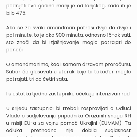
podnijeli ove godine manji je od lanjskog, kada ih je
bilo 475.
Ako se za svaki amandman potroši dvije do dvije i
pol minute, to je oko 900 minuta, odnosno 15-ak sati,
što znači da bi izjašnjavanje moglo potrajati do
ponoći.
O amandmanima, kao i samom državom proračunu,
Sabor će glasovati u utorak koje bi također moglo
potrajati, tri do četiri sata.
I u ostatku tjedna zastupnike očekuje intenzivan rad.
U srijedu zastupnici bi trebali raspravljati o Odluci
Vlade o sudjelovanju pripadnika Oružanih snaga RH
u misiji EU-a za vojnu pomoć Ukrajini (EUMAM). Ta
odluka prethodno nije dobila suglasnost