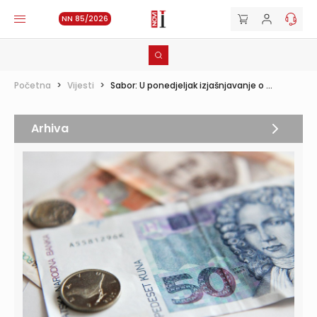
NN 85/2026
Početna
>
Vijesti
>
Sabor: U ponedjeljak izjašnjavanje o ...
Arhiva