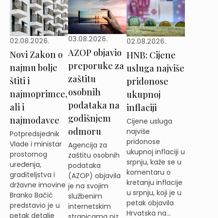
03.08.2026.
02.08.2026.
02.08.2026.
AZOP objavio
Novi Zakon o
HNB: Cijene
preporuke za
najmu bolje
usluga najviše
zaštitu
štiti i
pridonose
osobnih
najmoprimce,
ukupnoj
podataka na
ali i
inflaciji
godišnjem
najmodavce
Cijene usluga
odmoru
najviše
Potpredsjednik
pridonose
Vlade i ministar
Agencija za
ukupnoj inflaciji u
prostornog
zaštitu osobnih
srpnju, kaže se u
uređenja,
podataka
komentaru o
graditeljstva i
(AZOP) objavila
kretanju inflacije
državne imovine
je na svojim
u srpnju, koji je u
Branko Bačić
službenim
petak objavila
predstavio je u
internetskim
Hrvatska na...
petak detalje
stranicama niz