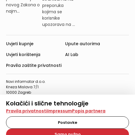
novog Zakona o
preporuka
najm...
kojima se
korisnike
upozorava na ...
Uvjeti kupnje
Upute autorima
Uvjeti korištenja
AI Lab
Pravila zaštite privatnosti
Novi informator d.o.o.
Kneza Mislava 7/1
10000 Zagreb
Telefon: 01/4555-454
Kolačići i slične tehnologije
Telefaks: 01/4612-553
info@informator.hr
Na našoj web stranici koristimo kolačiće i slične
Pravila privatnosti
Impressum
Popis partnera
tehnologije za pohranu, čitanje i obradu informacija na
vašem uređaju. Time poboljšavamo korisničko iskustvo,
Postavke
PRATITE NAS:
analiziramo promet na stranici te prikazujemo sadržaje i
oglase koji vas zanimaju. Korisnički profili mogu se kreirati
Samo nužno