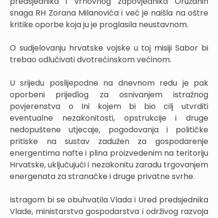
predsjednika i vrhovnog zapovjednika Oružanih
snaga RH Zorana Milanovića i već je naišla na oštre
kritike oporbe koja ju je proglasila neustavnom.
O sudjelovanju hrvatske vojske u toj misiji Sabor bi
trebao odlučivati dvotrećinskom većinom.
U srijedu poslijepodne na dnevnom redu je pak
oporbeni prijedlog za osnivanjem istražnog
povjerenstva o Ini kojem bi bio cilj utvrditi
eventualne nezakonitosti, opstrukcije i druge
nedopuštene utjecaje, pogodovanja i političke
pritiske na sustav zadužen za gospodarenje
energentima nafte i plina proizvedenim na teritoriju
Hrvatske, uključujući i nezakonitu zaradu trgovanjem
energenata za stranačke i druge privatne svrhe.
Istragom bi se obuhvatila Vlada i Ured predsjednika
Vlade, ministarstva gospodarstva i održivog razvoja