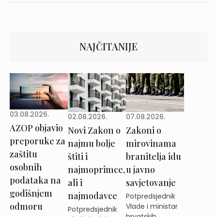
NAJČITANIJE
03.08.2026.
02.08.2026.
07.08.2026.
AZOP objavio
Novi Zakon o
Zakoni o
preporuke za
najmu bolje
mirovinama
zaštitu
štiti i
branitelja idu
osobnih
najmoprimce,
u javno
podataka na
ali i
savjetovanje
godišnjem
najmodavce
Potpredsjednik
odmoru
Vlade i ministar
Potpredsjednik
hrvatskih