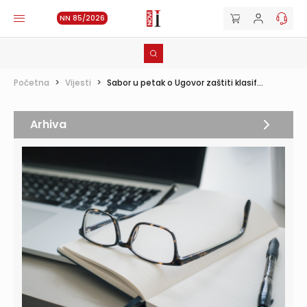
NN 85/2026
Početna
>
Vijesti
>
Sabor u petak o Ugovor zaštiti klasif...
Arhiva