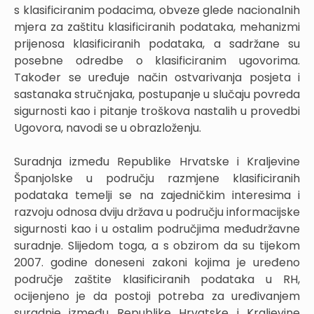
s klasificiranim podacima, obveze glede nacionalnih
mjera za zaštitu klasificiranih podataka, mehanizmi
prijenosa klasificiranih podataka, a sadržane su
posebne odredbe o klasificiranim ugovorima.
Također se uređuje način ostvarivanja posjeta i
sastanaka stručnjaka, postupanje u slučaju povreda
sigurnosti kao i pitanje troškova nastalih u provedbi
Ugovora, navodi se u obrazloženju.
Suradnja između Republike Hrvatske i Kraljevine
Španjolske u području razmjene klasificiranih
podataka temelji se na zajedničkim interesima i
razvoju odnosa dviju država u području informacijske
sigurnosti kao i u ostalim područjima međudržavne
suradnje. Slijedom toga, a s obzirom da su tijekom
2007. godine doneseni zakoni kojima je uređeno
područje zaštite klasificiranih podataka u RH,
ocijenjeno je da postoji potreba za uređivanjem
suradnje između Republike Hrvatske i Kraljevine