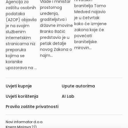
Vlade i ministar
Agencija za
branitelja Tomo
prostornog
zaštitu osobnih
Medved najavio
uređenja,
podataka
je u četvrtak
graditeljstva i
(AZOP) objavila
kako će izmjene
državne imovine
je na svojim
zakona koje će
Branko Bačić
službenim
povećati
predstavio je u
internetskim
braniteljske
petak detalje
stranicama niz
mirovin...
novog Zakona o
preporuka
najm...
kojima se
korisnike
upozorava na ...
Uvjeti kupnje
Upute autorima
Uvjeti korištenja
AI Lab
Pravila zaštite privatnosti
Novi informator d.o.o.
Kneza Mislava 7/1