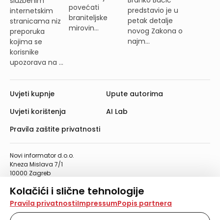
službenim
povećati
predstavio je u
internetskim
braniteljske
petak detalje
stranicama niz
mirovin...
novog Zakona o
preporuka
najm...
kojima se
korisnike
upozorava na ...
Uvjeti kupnje
Upute autorima
Uvjeti korištenja
AI Lab
Pravila zaštite privatnosti
Novi informator d.o.o.
Kneza Mislava 7/1
10000 Zagreb
Telefon: 01/4555-454
Kolačići i slične tehnologije
Telefaks: 01/4612-553
info@informator.hr
Na našoj web stranici koristimo kolačiće i slične
Pravila privatnosti
Impressum
Popis partnera
tehnologije za pohranu, čitanje i obradu informacija na