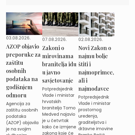
03.08.2026.
02.08.2026.
07.08.2026.
AZOP objavio
Novi Zakon o
Zakoni o
preporuke za
najmu bolje
mirovinama
zaštitu
štiti i
branitelja idu
osobnih
najmoprimce,
u javno
podataka na
ali i
savjetovanje
godišnjem
najmodavce
Potpredsjednik
odmoru
Vlade i ministar
Potpredsjednik
hrvatskih
Vlade i ministar
Agencija za
branitelja Tomo
prostornog
zaštitu osobnih
Medved najavio
uređenja,
podataka
je u četvrtak
graditeljstva i
(AZOP) objavila
kako će izmjene
državne imovine
je na svojim
zakona koje će
Branko Bačić