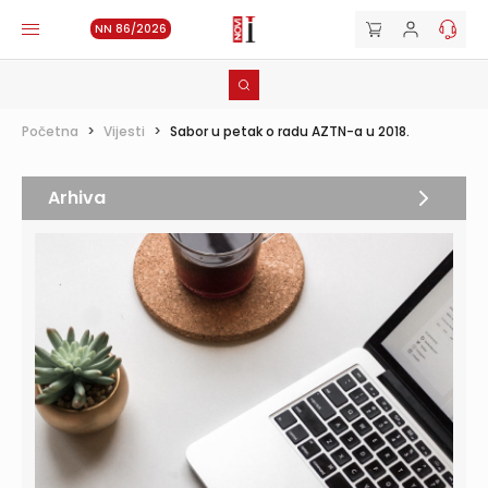
NN 86/2026
Početna
>
Vijesti
>
Sabor u petak o radu AZTN-a u 2018.
Arhiva