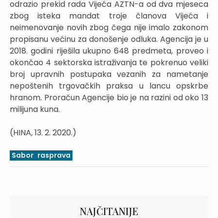
odrazio prekid rada Vijeća AZTN-a od dva mjeseca
zbog isteka mandat troje članova Vijeća i
neimenovanje novih zbog čega nije imalo zakonom
propisanu većinu za donošenje odluka. Agencija je u
2018. godini riješila ukupno 648 predmeta, proveo i
okončao 4 sektorska istraživanja te pokrenuo veliki
broj upravnih postupaka vezanih za nametanje
nepoštenih trgovačkih praksa u lancu opskrbe
hranom. Proračun Agencije bio je na razini od oko 13
milijuna kuna.
(HINA, 13. 2. 2020.)
Sabor
rasprava
NAJČITANIJE