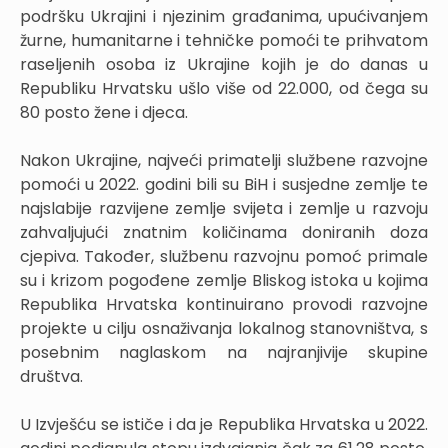
podršku Ukrajini i njezinim građanima, upućivanjem
žurne, humanitarne i tehničke pomoći te prihvatom
raseljenih osoba iz Ukrajine kojih je do danas u
Republiku Hrvatsku ušlo više od 22.000, od čega su
80 posto žene i djeca.
Nakon Ukrajine, najveći primatelji službene razvojne
pomoći u 2022. godini bili su BiH i susjedne zemlje te
najslabije razvijene zemlje svijeta i zemlje u razvoju
zahvaljujući znatnim količinama doniranih doza
cjepiva. Također, službenu razvojnu pomoć primale
su i krizom pogođene zemlje Bliskog istoka u kojima
Republika Hrvatska kontinuirano provodi razvojne
projekte u cilju osnaživanja lokalnog stanovništva, s
posebnim naglaskom na najranjivije skupine
društva.
U Izvješću se ističe i da je Republika Hrvatska u 2022.