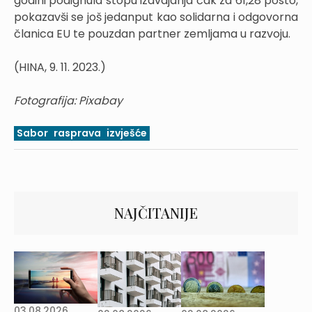
godini podignula stopu izdvajanja čak za 61,28 posto,
pokazavši se još jedanput kao solidarna i odgovorna
članica EU te pouzdan partner zemljama u razvoju.
(HINA, 9. 11. 2023.)
Fotografija: Pixabay
Sabor
rasprava
izvješće
NAJČITANIJE
03.08.2026.