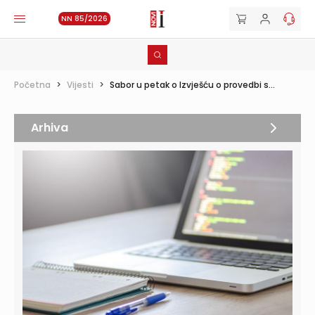
NN 85/2026
Početna
>
Vijesti
>
Sabor u petak o Izvješću o provedbi s...
Arhiva