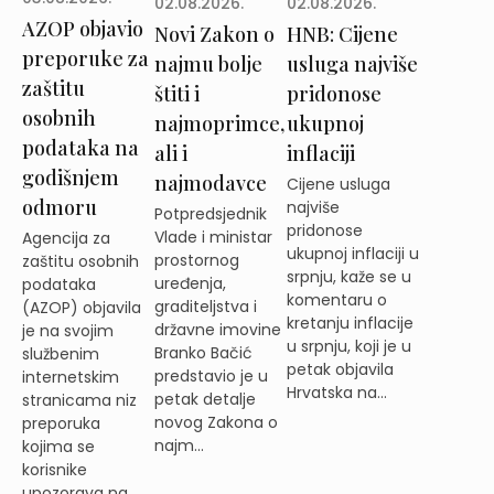
02.08.2026.
02.08.2026.
AZOP objavio
Novi Zakon o
HNB: Cijene
preporuke za
najmu bolje
usluga najviše
zaštitu
štiti i
pridonose
osobnih
najmoprimce,
ukupnoj
podataka na
ali i
inflaciji
godišnjem
najmodavce
Cijene usluga
odmoru
najviše
Potpredsjednik
pridonose
Vlade i ministar
Agencija za
ukupnoj inflaciji u
prostornog
zaštitu osobnih
srpnju, kaže se u
uređenja,
podataka
komentaru o
graditeljstva i
(AZOP) objavila
kretanju inflacije
državne imovine
je na svojim
u srpnju, koji je u
Branko Bačić
službenim
petak objavila
predstavio je u
internetskim
Hrvatska na...
petak detalje
stranicama niz
novog Zakona o
preporuka
najm...
kojima se
korisnike
upozorava na ...