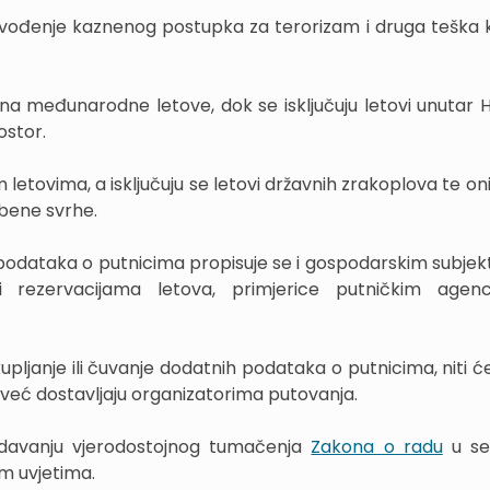
je i vođenje kaznenog postupka za terorizam i druga teška
o na međunarodne letove, dok se isključuju letovi unutar 
ostor.
im letovima, a isključuju se letovi državnih zrakoplova te oni
užbene svrhe.
odataka o putnicima propisuje se i gospodarskim subjekt
 rezervacijama letova, primjerice putničkim agenc
upljanje ili čuvanje dodatnih podataka o putnicima, niti ć
 već dostavljaju organizatorima putovanja.
edavanju vjerodostojnog tumačenja
Zakona o radu
u se
im uvjetima.