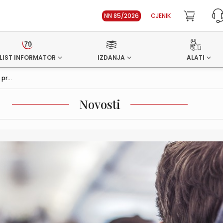
NN 85/2026
CJENIK
LIST INFORMATOR
IZDANJA
ALATI
r...
Novosti