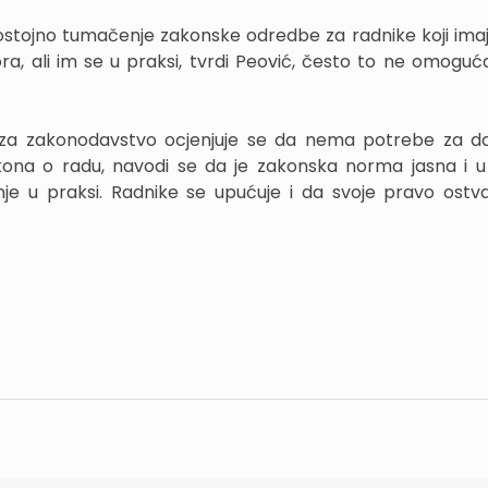
dostojno tumačenje zakonske odredbe za radnike koji ima
a, ali im se u praksi, tvrdi Peović, često to ne omoguć
 za zakonodavstvo ocjenjuje se da nema potrebe za d
na o radu, navodi se da je zakonska norma jasna i u 
 u praksi. Radnike se upućuje i da svoje pravo ostv