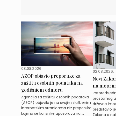
03.08.2026.
02.08.2026.
AZOP objavio preporuke za
Novi Zakon 
zaštitu osobnih podataka na
najmoprimc
godišnjem odmoru
Potpredsjedni
Agencija za zaštitu osobnih podataka
prostornog ur
(AZOP) objavila je na svojim službenim
državne imov
internetskim stranicama niz preporuka
predstavio j
kojima se korisnike upozorava na ...
Zakona o naj