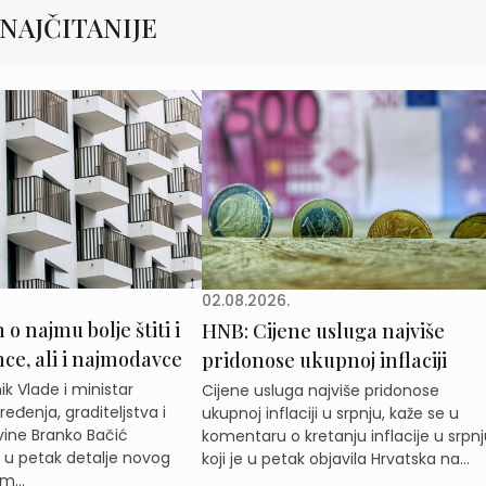
NAJČITANIJE
02.08.2026.
o najmu bolje štiti i
HNB: Cijene usluga najviše
e, ali i najmodavce
pridonose ukupnoj inflaciji
k Vlade i ministar
Cijene usluga najviše pridonose
eđenja, graditeljstva i
ukupnoj inflaciji u srpnju, kaže se u
ine Branko Bačić
komentaru o kretanju inflacije u srpnj
e u petak detalje novog
koji je u petak objavila Hrvatska na...
m...