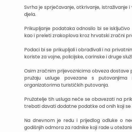
Svrha je sprječavanje, otkrivanje, istraživan
djela.
Prikupljanje podataka odnosilo bi se isključiv
kao i preleti zrakoplova kroz hrvatski zračni pr
Podaci bi se prikupljali i obrađivali i na privatn
koriste za vojne, policijske, carinske i druge sl
Osim zračnim prijevoznicima obveza dostave p
pružaju usluge povezane s putovanjima i
organizatorima turističkih putovanja.
Pružatelje tih usluga neće se obavezati na prik
trebati davati dodatne podatke od onih koji se
Na dnevnom je redu i prijedlog odluke o n
godišnjih odmora za radnike koji rade u otežan