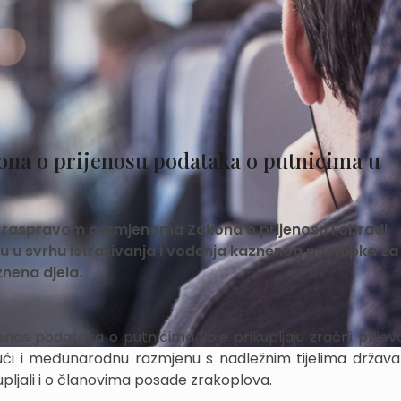
ona o prijenosu podataka o putnicima u
u raspravom o izmjenama Zakona o prijenosu i obradi
u svrhu istraživanja i vođenja kaznenog postupka za
znena djela.
os podataka o putnicima koje prikupljaju zračni prijevo
ujući i međunarodnu razmjenu s nadležnim tijelima država
kupljali i o članovima posade zrakoplova.