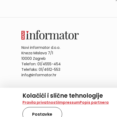
Novi informator d.o.o.
Kneza Mislava 7/1
10000 Zagreb
Telefon: 01/4555-454
Telefaks: 01/4612-553
info@informator.hr
PRATITE NAS:
Kolačići i slične tehnologije
Na našoj web stranici koristimo kolačiće i slične te
Pravila privatnosti
Impressum
Popis partnera
analiziramo promet na stranici te prikazujemo sadržaje
također koriste ove tehnologije.
Postavke