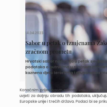
14.04.2023.
Sabor u petak o izmjenama Zak
zračnom prometu
Hrvatski sabor nastavlja u petak sjednic
podataka o putnicima u zračnom prometu 
kaznena djela terorizma i druga teška ka
Konačnim prijedlogom zakona uređuje se prijen
uvjeti za daljnju obradu tih podataka, uključ
Europske unije i trećih država. Podaci bi se pri