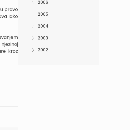
2006
ju pravo
2005
ava iako
2004
avanjem
2003
njezinoj
2002
are kroz