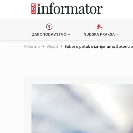
ZAKONODAVSTVO
SUDSKA PRAKSA
Početna
>
Vijesti
>
Sabor u petak o izmjenama Zakona o p