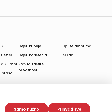
ik
Uvjeti kupnje
Upute autorima
sletter
Uvjeti korištenja
AI Lab
Kalkulatori
Pravila zaštite
privatnosti
Obrasci
aju. Time poboljšavamo korisničko iskustvo,
 više web stranica i uređaja u tu svrhu. Naši partneri
Samo nužno
Prihvati sve