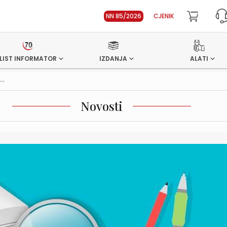
NN 85/2026
CJENIK
LIST INFORMATOR
IZDANJA
ALATI
..
Novosti