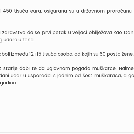
d 450 tisuća eura, osigurana su u državnom proračunu 
a zdravstvo da se prvi petak u veljači obilježava kao Dan
g udara u žena.
li između 12 i 15 tisuća osoba, od kojih su 60 posto žene.
est starije dobi te da uglavnom pogađa muškarce. Naim
ani udar u usporedbi s jednim od šest muškaraca, a g
godina.