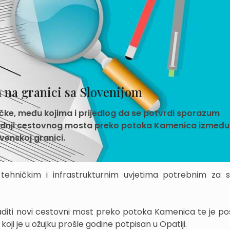
a na granici sa Slovenijom
točke, među kojima i prijedlog da se potvrdi sporazum
radnji cestovnog mosta preko potoka Kamenica između
venskoj granici.
tehničkim i infrastrukturnim uvjetima potrebnim za s
graditi novi cestovni most preko potoka Kamenica te je po
ji je u ožujku prošle godine potpisan u Opatiji.