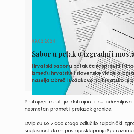
09.02.2024.
Sabor u petak o izgradnji most
Hrvatski sabor u petak će raspraviti tri 
između hrvatske i slovenske vlade o izg
naselja Obrež i Božakovo na hrvatsko-slo
Postojeći most je dotrajao i ne udovoljava 
nesmetan promet i prelazak granice.
Dvije su se vlade stoga odlučile zajednički iz
suglasnost da se pristupi sklapanju Sporazuma ko