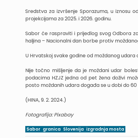
Sredstva za izvršenje Sporazuma, u iznosu o
projekcijama za 2025. i 2026. godinu.
Sabor će raspraviti i prijedlog svog Odbora z
haljina – Nacionalni dan borbe protiv moždano
U Hrvatskoj svake godine od moždanog udara obo
Nije točno mišljenje da je moždani udar bol
podacima HZJZ jedna od pet žena doživi možd
posto moždanih udara događa se u dobi do 60 
(HINA, 9. 2. 2024.)
Fotografija: Pixabay
Sabor
granica
Slovenija
izgradnja mosta