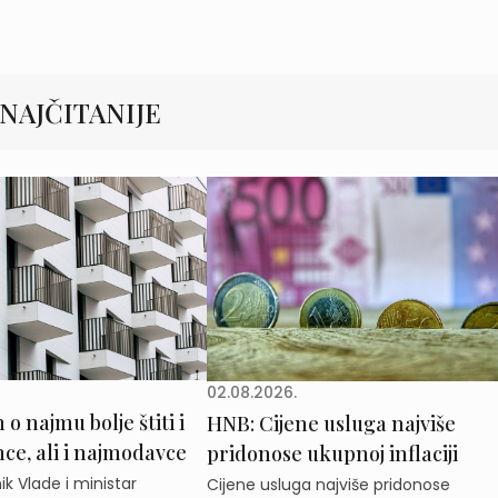
NAJČITANIJE
02.08.2026.
o najmu bolje štiti i
HNB: Cijene usluga najviše
e, ali i najmodavce
pridonose ukupnoj inflaciji
k Vlade i ministar
Cijene usluga najviše pridonose