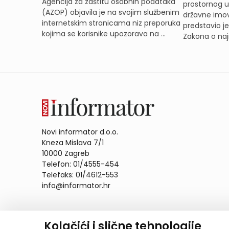
Agencija za zaštitu osobnih podataka
prostornog ur
(AZOP) objavila je na svojim službenim
državne imov
internetskim stranicama niz preporuka
predstavio j
kojima se korisnike upozorava na ...
Zakona o naj
Novi informator d.o.o.
Kneza Mislava 7/1
10000 Zagreb
Telefon: 01/4555-454
Telefaks: 01/4612-553
info@informator.hr
PRATITE NAS:
Kolačići i slične tehnologije