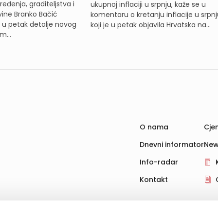
eđenja, graditeljstva i
ukupnoj inflaciji u srpnju, kaže se u
ine Branko Bačić
komentaru o kretanju inflacije u srpnj
e u petak detalje novog
koji je u petak objavila Hrvatska na...
m...
O nama
Cjen
Dnevni informator
New
Info-radar
Kontakt