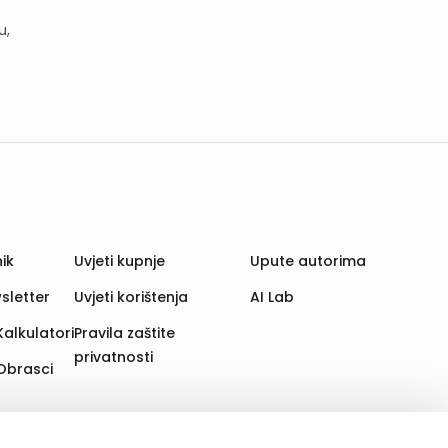
u,
ik
Uvjeti kupnje
Upute autorima
sletter
Uvjeti korištenja
AI Lab
Kalkulatori
Pravila zaštite
privatnosti
Obrasci