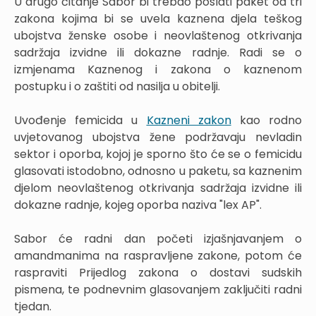
U drugo čitanje Sabor bi trebao poslati paket od tri
zakona kojima bi se uvela kaznena djela teškog
ubojstva ženske osobe i neovlaštenog otkrivanja
sadržaja izvidne ili dokazne radnje. Radi se o
izmjenama Kaznenog i zakona o kaznenom
postupku i o zaštiti od nasilja u obitelji.
Uvođenje femicida u
Kazneni zakon
kao rodno
uvjetovanog ubojstva žene podržavaju nevladin
sektor i oporba, kojoj je sporno što će se o femicidu
glasovati istodobno, odnosno u paketu, sa kaznenim
djelom neovlaštenog otkrivanja sadržaja izvidne ili
dokazne radnje, kojeg oporba naziva "lex AP".
Sabor će radni dan početi izjašnjavanjem o
amandmanima na raspravljene zakone, potom će
raspraviti Prijedlog zakona o dostavi sudskih
pismena, te podnevnim glasovanjem zaključiti radni
tjedan.