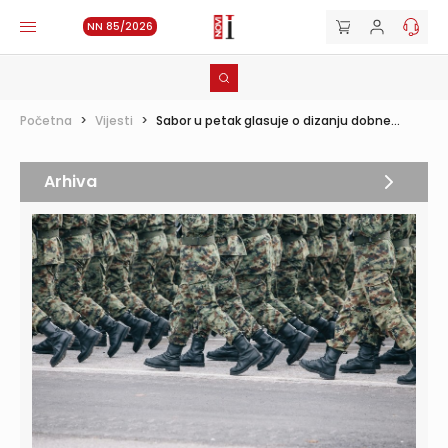
NN 85/2026
Početna
>
Vijesti
>
Sabor u petak glasuje o dizanju dobne...
Arhiva