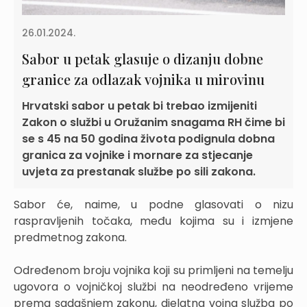
26.01.2024.
Sabor u petak glasuje o dizanju dobne
granice za odlazak vojnika u mirovinu
Hrvatski sabor u petak bi trebao izmijeniti
Zakon o službi u Oružanim snagama RH čime bi
se s 45 na 50 godina života podignula dobna
granica za vojnike i mornare za stjecanje
uvjeta za prestanak službe po sili zakona.
Sabor će, naime, u podne glasovati o nizu
raspravljenih točaka, među kojima su i izmjene
predmetnog zakona.
Određenom broju vojnika koji su primljeni na temelju
ugovora o vojničkoj službi na neodređeno vrijeme
prema sadašnjem zakonu, djelatna vojna služba po