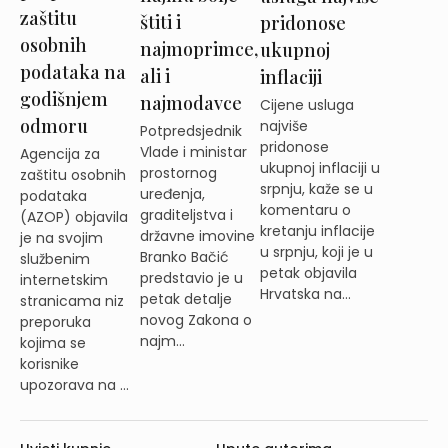
zaštitu
štiti i
pridonose
osobnih
najmoprimce,
ukupnoj
podataka na
ali i
inflaciji
godišnjem
najmodavce
Cijene usluga
odmoru
najviše
Potpredsjednik
pridonose
Vlade i ministar
Agencija za
ukupnoj inflaciji u
prostornog
zaštitu osobnih
srpnju, kaže se u
uređenja,
podataka
komentaru o
graditeljstva i
(AZOP) objavila
kretanju inflacije
državne imovine
je na svojim
u srpnju, koji je u
Branko Bačić
službenim
petak objavila
predstavio je u
internetskim
Hrvatska na...
petak detalje
stranicama niz
novog Zakona o
preporuka
najm...
kojima se
korisnike
upozorava na ...