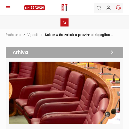
NN 85/2026
Početna
>
Vijesti
>
Sabor u četvrtak o pravima izbjeglica...
Arhiva