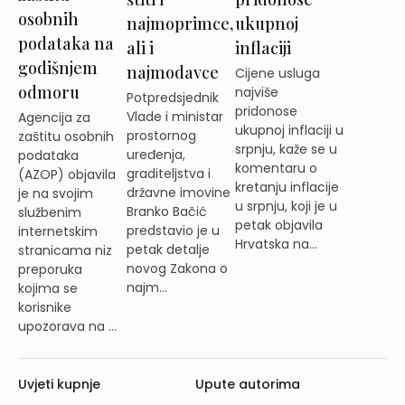
osobnih
najmoprimce,
ukupnoj
podataka na
ali i
inflaciji
godišnjem
najmodavce
Cijene usluga
odmoru
najviše
Potpredsjednik
pridonose
Vlade i ministar
Agencija za
ukupnoj inflaciji u
prostornog
zaštitu osobnih
srpnju, kaže se u
uređenja,
podataka
komentaru o
graditeljstva i
(AZOP) objavila
kretanju inflacije
državne imovine
je na svojim
u srpnju, koji je u
Branko Bačić
službenim
petak objavila
predstavio je u
internetskim
Hrvatska na...
petak detalje
stranicama niz
novog Zakona o
preporuka
najm...
kojima se
korisnike
upozorava na ...
Uvjeti kupnje
Upute autorima