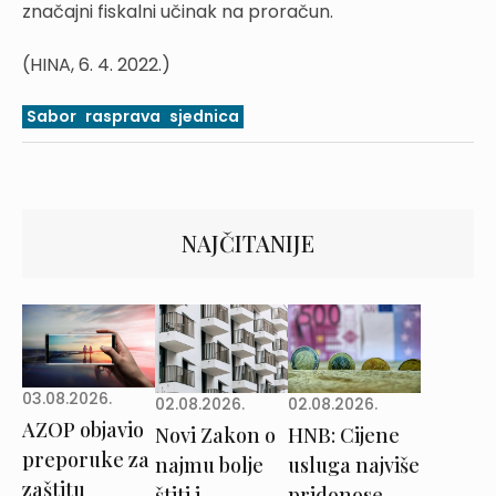
značajni fiskalni učinak na proračun.
(HINA, 6. 4. 2022.)
Sabor
rasprava
sjednica
NAJČITANIJE
03.08.2026.
02.08.2026.
02.08.2026.
AZOP objavio
Novi Zakon o
HNB: Cijene
preporuke za
najmu bolje
usluga najviše
zaštitu
štiti i
pridonose