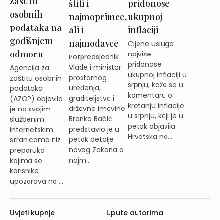
zaštitu
štiti i
pridonose
osobnih
najmoprimce,
ukupnoj
podataka na
ali i
inflaciji
godišnjem
najmodavce
Cijene usluga
odmoru
najviše
Potpredsjednik
pridonose
Vlade i ministar
Agencija za
ukupnoj inflaciji u
prostornog
zaštitu osobnih
srpnju, kaže se u
uređenja,
podataka
komentaru o
graditeljstva i
(AZOP) objavila
kretanju inflacije
državne imovine
je na svojim
u srpnju, koji je u
Branko Bačić
službenim
petak objavila
predstavio je u
internetskim
Hrvatska na...
petak detalje
stranicama niz
novog Zakona o
preporuka
najm...
kojima se
korisnike
upozorava na ...
Uvjeti kupnje
Upute autorima