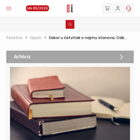
NN 85/2026
Početna
>
Vijesti
>
Sabor u četvrtak o najmu stanova; Odb...
Arhiva