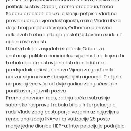
politički sustav. Odbor, prema proceduri, treba
Saboru predložiti odluku o slanju potpisa Vladi na
provjeru broja i vjerodostojnosti, a ako Vlada utvrdi
da je broj potpisa dovoljan, Odbor će ponovno
odlučivati treba li pitanje poslati Ustavnom sudu na
ocjenu ustavnosti.
U četvrtak će zasjedati i saborski Odbor za
unutarnju politiku i nacionalnu sigurnost, na kojem bi
trebala biti predstavljena lista kandidata za
predsjednika i šest članova Vijeća za građanski
nadzor sigurnosno-obavještajnih agencija. To tijelo
ne postoji već više od dvije godine zbog učestalih
poništavanja javnih poziva.
Prema dnevnom redu, zadnja točka sutrašnje
saborske rasprave trebala bi biti Interpelacija o
radu Vlade zbog postupanja vezanih uz najavljenu
renacionalizaciju INA-e i privatizacije 25 posto
manje jedne dionice HEP-a. Interpelaciju je podnijelo