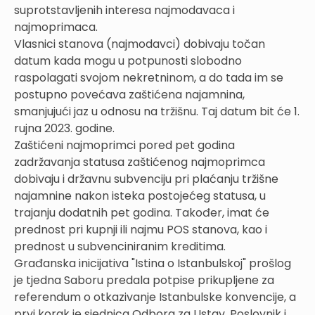
suprotstavljenih interesa najmodavaca i
najmoprimaca.
Vlasnici stanova (najmodavci) dobivaju točan
datum kada mogu u potpunosti slobodno
raspolagati svojom nekretninom, a do tada im se
postupno povećava zaštićena najamnina,
smanjujući jaz u odnosu na tržišnu. Taj datum bit će 1.
rujna 2023. godine.
Zaštićeni najmoprimci pored pet godina
zadržavanja statusa zaštićenog najmoprimca
dobivaju i državnu subvenciju pri plaćanju tržišne
najamnine nakon isteka postojećeg statusa, u
trajanju dodatnih pet godina. Također, imat će
prednost pri kupnji ili najmu POS stanova, kao i
prednost u subvenciniranim kreditima.
Građanska inicijativa "Istina o Istanbulskoj" prošlog
je tjedna Saboru predala potpise prikupljene za
referendum o otkazivanje Istanbulske konvencije, a
prvi korak je sjednica Odbora za Ustav, Poslovnik i