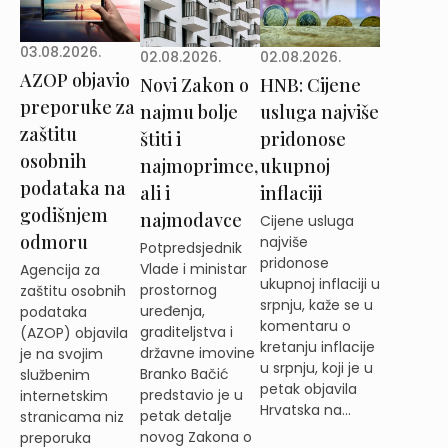
03.08.2026.
02.08.2026.
02.08.2026.
AZOP objavio
Novi Zakon o
HNB: Cijene
preporuke za
najmu bolje
usluga najviše
zaštitu
štiti i
pridonose
osobnih
najmoprimce,
ukupnoj
podataka na
ali i
inflaciji
godišnjem
najmodavce
Cijene usluga
odmoru
najviše
Potpredsjednik
pridonose
Vlade i ministar
Agencija za
ukupnoj inflaciji u
prostornog
zaštitu osobnih
srpnju, kaže se u
uređenja,
podataka
komentaru o
graditeljstva i
(AZOP) objavila
kretanju inflacije
državne imovine
je na svojim
u srpnju, koji je u
Branko Bačić
službenim
petak objavila
predstavio je u
internetskim
Hrvatska na...
petak detalje
stranicama niz
novog Zakona o
preporuka