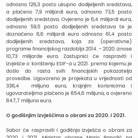
odnosno 126,3 posto ukupno dodijeljenih sredstava,
a plaćeno 7,9 milijardi eura, odnosno 73,5 posto
dodijeljenih sredstava. Ovjereno je 6,4 milijardi eura,
odnosno 59,5 posto dodijeljenih sredstava te je
doznačeno 6,6 milijardi eura odnosno 61,4 posto
dodijeljenih sredstava, koja za (operativne)
programe financijskog razdoblja 2014. – 2020. iznose
10,73 milijarde eura. Zastupnici će raspraviti i
izvješće o korištenju ESIF-a u 2021. prema kojemu je
došlo do rasta svih financijskih pokazatelja
provedbe. Ugovoreno je projekata u vrijednosti od
336,4 milijuna eura, krajnjim korisnicima i
ugovarateljima plaćeno je 854,6 milijuna, a ovjereno
847,7 milijuna eura.
O godišnjim izvješćima o obrani za 2020. i 2021.
Sabor će raspraviti i godišnja izvješća o obrani za
2020. i 2021. Ministar obrane Mario Banožić na