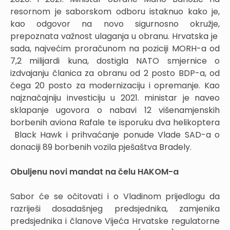
resornom je saborskom odboru istaknuo kako je,
kao odgovor na novo sigurnosno okružje,
prepoznata važnost ulaganja u obranu. Hrvatska je
sada, najvećim proračunom na poziciji MORH-a od
7,2 milijardi kuna, dostigla NATO smjernice o
izdvajanju članica za obranu od 2 posto BDP-a, od
čega 20 posto za modernizaciju i opremanje. Kao
najznačajniju investiciju u 2021. ministar je naveo
sklapanje ugovora o nabavi 12 višenamjenskih
borbenih aviona Rafale te isporuku dva helikoptera
Black Hawk i prihvaćanje ponude Vlade SAD-a o
donaciji 89 borbenih vozila pješaštva Bradely.
Obuljenu novi mandat na čelu HAKOM-a
Sabor će se očitovati i o Vladinom prijedlogu da
razriješi dosadašnjeg predsjednika, zamjenika
predsjednika i članove Vijeća Hrvatske regulatorne