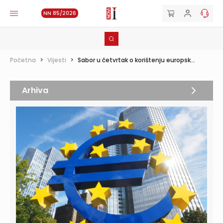
NN 85/2026
Početna
>
Vijesti
>
Sabor u četvrtak o korištenju europsk...
Arhiva