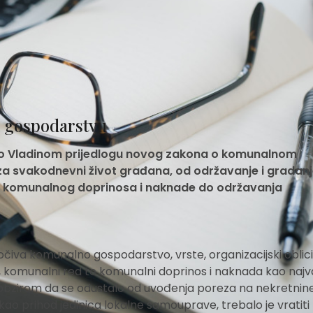
 gospodarstvu
ti o Vladinom prijedlogu novog zakona o komunalnom
za svakodnevni život građana, od održavanje i gradan
ja komunalnog doprinosa i naknade do održavanja
iva komunalno gospodarstvo, vrste, organizacijski oblici
i, komunalni red te komunalni doprinos i naknada kao najva
S obzirom da se odustalo od uvođenja poreza na nekretnin
ao prihod jedinica lokalne samouprave, trebalo je vratiti