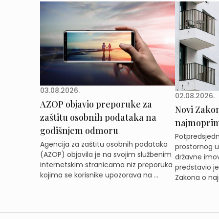
03.08.2026.
02.08.2026.
AZOP objavio preporuke za
Novi Zakon 
zaštitu osobnih podataka na
najmoprimc
godišnjem odmoru
Potpredsjedni
Agencija za zaštitu osobnih podataka
prostornog ur
(AZOP) objavila je na svojim službenim
državne imov
internetskim stranicama niz preporuka
predstavio j
kojima se korisnike upozorava na ...
Zakona o naj