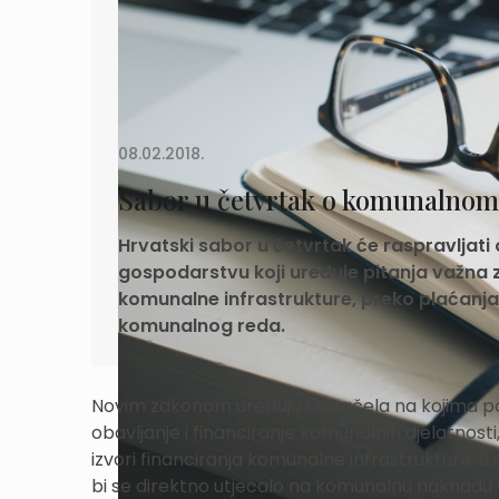
08.02.2018.
Sabor u četvrtak o komunalnom
Hrvatski sabor u četvrtak će raspravlja
gospodarstvu koji uređuje pitanja važna 
komunalne infrastrukture, preko plaćan
komunalnog reda.
Novim zakonom uređuju se načela na kojima poč
obavljanje i financiranje komunalnih djelatnost
izvori financiranja komunalne infrastrukture. 
bi se direktno utjecalo na komunalnu naknadu k