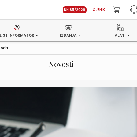
NN 85/2026
CJENIK
LIST INFORMATOR
IZDANJA
ALATI
oda...
Novosti