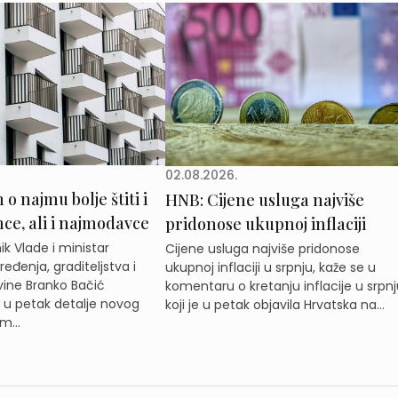
02.08.2026.
o najmu bolje štiti i
HNB: Cijene usluga najviše
e, ali i najmodavce
pridonose ukupnoj inflaciji
k Vlade i ministar
Cijene usluga najviše pridonose
eđenja, graditeljstva i
ukupnoj inflaciji u srpnju, kaže se u
ine Branko Bačić
komentaru o kretanju inflacije u srpnj
e u petak detalje novog
koji je u petak objavila Hrvatska na...
m...