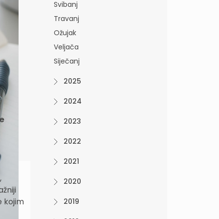
Svibanj
Travanj
Ožujak
Veljača
Siječanj
2025
2024
je
2023
2022
2021
,
2020
žniji
e kojim
2019