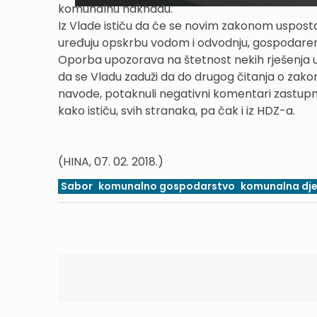
komunalnu naknadu.
Iz Vlade ističu da će se novim zakonom uspost
uređuju opskrbu vodom i odvodnju, gospodaren
Oporba upozorava na štetnost nekih rješenja u 
da se Vladu zaduži da do drugog čitanja o zakonu
navode, potaknuli negativni komentari zastupni
kako ističu, svih stranaka, pa čak i iz HDZ-a.
(HINA, 07. 02. 2018.)
Sabor
komunalno gospodarstvo
komunalna dje