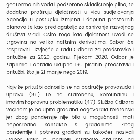
geotermalnih voda i podzemno skladištenje plina, te
dodatno proširuju djelatnosti u vidu sudjelovanja
Agencije u postupku izmjena i dopuna prostornih
planova te kao predlagatelja za osnivanje razvojnog
društva Vladi. Osim toga kao djelatnost uvodi se
trgovina na veliko naftnim derivatima. Sabor će
raspraviti i izvješće o radu Odbora za predstavke i
pritužbe za 2020. godinu. Tijekom 2020. Odbor je
zaprimio i obradio ukupno 190 pisanih predstavki i
pritužbi, što je 21 manje nego 2019.
Najviše pritužbi odnosilo se na područje pravosuđa i
upravu (85) te na stambenu, komunalnu i
imovinskopravnu problematiku (47). Služba Odbora
većinom je na upite građana odgovarala telefonski
jer zbog pandemije nije bila u mogućnosti imati
neposredne kontakte s građanima. Zbog
pandemije i potresa građani su također nazivali
Odbor kako bi podijelili strahove obzirom na