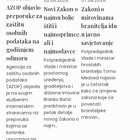
02.08.2026.
07.08.2026.
AZOP objavio
Novi Zakon o
Zakoni o
preporuke za
najmu bolje
mirovinama
zaštitu
štiti i
branitelja idu
osobnih
najmoprimce,
u javno
podataka na
ali i
savjetovanje
godišnjem
najmodavce
Potpredsjednik
odmoru
Vlade i ministar
Potpredsjednik
hrvatskih
Vlade i ministar
Agencija za
branitelja Tomo
prostornog
zaštitu osobnih
Medved najavio
uređenja,
podataka
je u četvrtak
graditeljstva i
(AZOP) objavila
kako će izmjene
državne imovine
je na svojim
zakona koje će
Branko Bačić
službenim
povećati
predstavio je u
internetskim
braniteljske
petak detalje
stranicama niz
mirovin...
novog Zakona o
preporuka
najm...
kojima se
korisnike
upozorava na ...