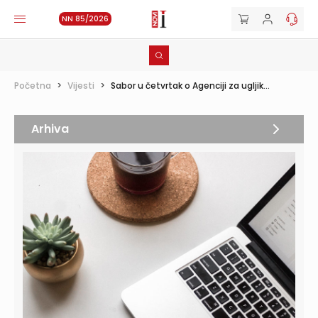
NN 85/2026
Početna
>
Vijesti
>
Sabor u četvrtak o Agenciji za ugljik...
Arhiva