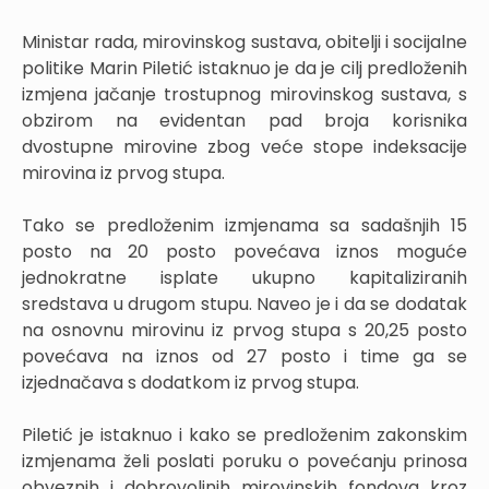
Ministar rada, mirovinskog sustava, obitelji i socijalne
politike Marin Piletić istaknuo je da je cilj predloženih
izmjena jačanje trostupnog mirovinskog sustava, s
obzirom na evidentan pad broja korisnika
dvostupne mirovine zbog veće stope indeksacije
mirovina iz prvog stupa.
Tako se predloženim izmjenama sa sadašnjih 15
posto na 20 posto povećava iznos moguće
jednokratne isplate ukupno kapitaliziranih
sredstava u drugom stupu. Naveo je i da se dodatak
na osnovnu mirovinu iz prvog stupa s 20,25 posto
povećava na iznos od 27 posto i time ga se
izjednačava s dodatkom iz prvog stupa.
Piletić je istaknuo i kako se predloženim zakonskim
izmjenama želi poslati poruku o povećanju prinosa
obveznih i dobrovoljnih mirovinskih fondova kroz