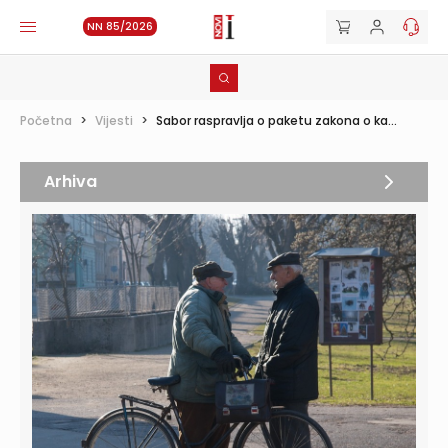
NN 85/2026
Početna
>
Vijesti
>
Sabor raspravlja o paketu zakona o ka...
Arhiva