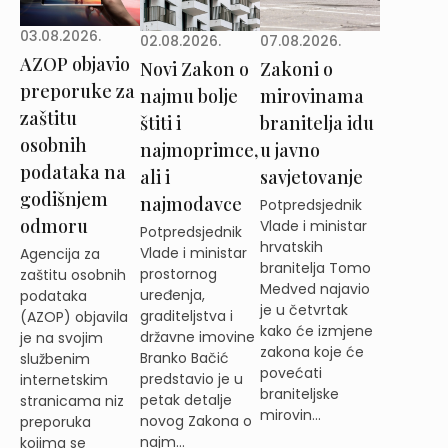
03.08.2026.
02.08.2026.
07.08.2026.
AZOP objavio
Novi Zakon o
Zakoni o
preporuke za
najmu bolje
mirovinama
zaštitu
štiti i
branitelja idu
osobnih
najmoprimce,
u javno
podataka na
ali i
savjetovanje
godišnjem
najmodavce
Potpredsjednik
odmoru
Vlade i ministar
Potpredsjednik
hrvatskih
Vlade i ministar
Agencija za
branitelja Tomo
prostornog
zaštitu osobnih
Medved najavio
uređenja,
podataka
je u četvrtak
graditeljstva i
(AZOP) objavila
kako će izmjene
državne imovine
je na svojim
zakona koje će
Branko Bačić
službenim
povećati
predstavio je u
internetskim
braniteljske
petak detalje
stranicama niz
mirovin...
novog Zakona o
preporuka
najm...
kojima se