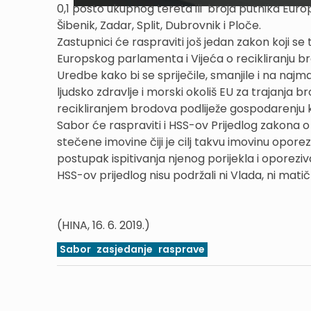
0,1 posto ukupnog tereta ili broja putnika Europ
Šibenik, Zadar, Split, Dubrovnik i Ploče.
Zastupnici će raspraviti još jedan zakon koji s
Europskog parlamenta i Vijeća o recikliranju br
Uredbe kako bi se spriječile, smanjile i na najm
ljudsko zdravlje i morski okoliš EU za trajanja
recikliranjem brodova podliježe gospodarenju koj
Sabor će raspraviti i HSS-ov Prijedlog zakona o
stečene imovine čiji je cilj takvu imovinu opore
postupak ispitivanja njenog porijekla i oporeziv
HSS-ov prijedlog nisu podržali ni Vlada, ni mat
(HINA, 16. 6. 2019.)
Sabor
zasjedanje
rasprave