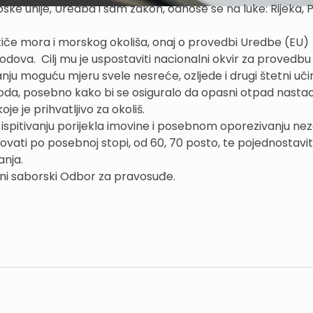
ske unije, Uredba i sam zakon, odnose se na luke: Rijeka, P
e tiče mora i morskog okoliša, onaj o provedbi Uredbe (EU)
odova. Cilj mu je uspostaviti nacionalni okvir za provedbu
anju moguću mjeru svele nesreće, ozljede i drugi štetni uči
 broda, posebno kako bi se osiguralo da opasni otpad nasta
e je prihvatljivo za okoliš.
 ispitivanju porijekla imovine i posebnom oporezivanju ne
zovati po posebnoj stopi, od 60, 70 posto, te pojednostavit
anja.
ični saborski Odbor za pravosuđe.