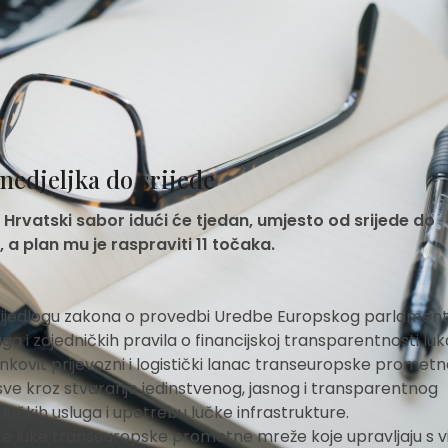
nedjeljka do srijede
, Hrvatski sabor idući će tjedan, umjesto od srijede do
 a plan mu je raspraviti 11 točaka.
prijedlogu zakona o provedbi Uredbe Europskog parlament
ga i zajedničkih pravila o financijskoj transparentnosti luk
činkovit prijevozni i logistički lanac transeuropske promet
 sve kroz stvaranje jedinstvenog, jasnog i transparentnog
lučkih usluga i upotrebu lučke infrastrukture.
 luke transeuropske prometne mreže koje upravljaju s v