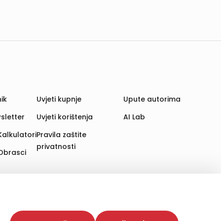
ik
Uvjeti kupnje
Upute autorima
sletter
Uvjeti korištenja
AI Lab
Kalkulatori
Pravila zaštite
privatnosti
Obrasci
aju. Time poboljšavamo korisničko iskustvo,
 više web stranica i uređaja u tu svrhu. Naši partneri