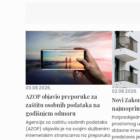
03.08.2026.
02.08.2026.
AZOP objavio preporuke za
Novi Zakon 
zaštitu osobnih podataka na
najmoprimc
godišnjem odmoru
Potpredsjedni
Agencija za zaštitu osobnih podataka
prostornog ur
(AZOP) objavila je na svojim službenim
državne imov
internetskim stranicama niz preporuka
predstavio j