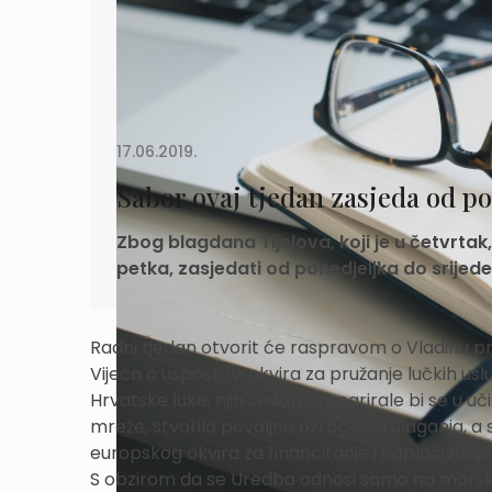
17.06.2019.
Sabor ovaj tjedan zasjeda od po
Zbog blagdana Tijelova, koji je u četvrtak
petka, zasjedati od ponedjeljka do srijede,
Radni tjedan otvorit će raspravom o Vladinu 
Vijeća o uspostavi okvira za pružanje lučkih uslu
Hrvatske luke, njih sedam, integrirale bi se u u
mreže, stvorilo povoljno ozračje za ulaganja, a
europskog okvira za financiranje i naplaćivanje 
S obzirom da se Uredba odnosi samo na morske