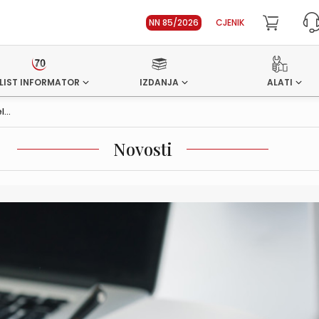
NN 85/2026
CJENIK
LIST INFORMATOR
IZDANJA
ALATI
...
Novosti