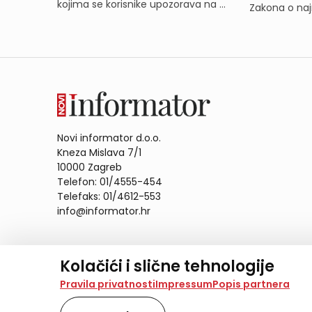
kojima se korisnike upozorava na ...
Zakona o naj
Novi informator d.o.o.
Kneza Mislava 7/1
10000 Zagreb
Telefon: 01/4555-454
Telefaks: 01/4612-553
info@informator.hr
PRATITE NAS:
Kolačići i slične tehnologije
Na našoj web stranici koristimo kolačiće i slične te
Pravila privatnosti
Impressum
Popis partnera
analiziramo promet na stranici te prikazujemo sadržaje
također koriste ove tehnologije.