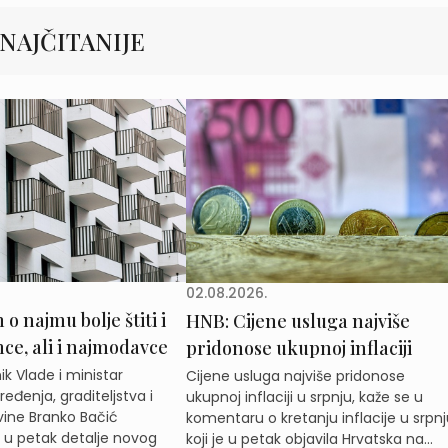
NAJČITANIJE
02.08.2026.
o najmu bolje štiti i
HNB: Cijene usluga najviše
e, ali i najmodavce
pridonose ukupnoj inflaciji
k Vlade i ministar
Cijene usluga najviše pridonose
eđenja, graditeljstva i
ukupnoj inflaciji u srpnju, kaže se u
ine Branko Bačić
komentaru o kretanju inflacije u srpnj
e u petak detalje novog
koji je u petak objavila Hrvatska na...