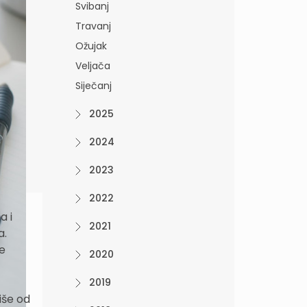
Svibanj
Travanj
Ožujak
Veljača
Siječanj
2025
2024
2023
2022
a i
2021
a.
ne
2020
2019
iše od