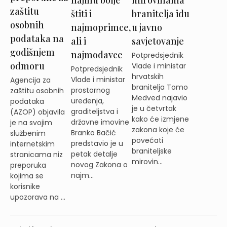
mirovinama
zaštitu
štiti i
branitelja idu
osobnih
najmoprimce,
u javno
podataka na
ali i
savjetovanje
godišnjem
najmodavce
Potpredsjednik
odmoru
Vlade i ministar
Potpredsjednik
hrvatskih
Vlade i ministar
Agencija za
branitelja Tomo
prostornog
zaštitu osobnih
Medved najavio
uređenja,
podataka
je u četvrtak
graditeljstva i
(AZOP) objavila
kako će izmjene
državne imovine
je na svojim
zakona koje će
Branko Bačić
službenim
povećati
predstavio je u
internetskim
braniteljske
petak detalje
stranicama niz
mirovin...
novog Zakona o
preporuka
najm...
kojima se
korisnike
upozorava na ...