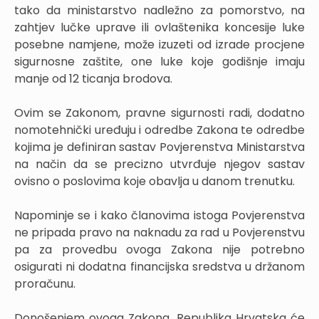
tako da ministarstvo nadležno za pomorstvo, na
zahtjev lučke uprave ili ovlaštenika koncesije luke
posebne namjene, može izuzeti od izrade procjene
sigurnosne zaštite, one luke koje godišnje imaju
manje od 12 ticanja brodova.
Ovim se Zakonom, pravne sigurnosti radi, dodatno
nomotehnički uređuju i odredbe Zakona te odredbe
kojima je definiran sastav Povjerenstva Ministarstva
na način da se precizno utvrđuje njegov sastav
ovisno o poslovima koje obavlja u danom trenutku.
Napominje se i kako članovima istoga Povjerenstva
ne pripada pravo na naknadu za rad u Povjerenstvu
pa za provedbu ovoga Zakona nije potrebno
osigurati ni dodatna financijska sredstva u držanom
proračunu.
Donošenjem ovoga Zakona, Republika Hrvatska će