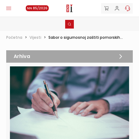
NN 85/2026
Početna
>
Vijesti
>
Sabor o sigurnosnoj zaštiti pomorskih...
Arhiva