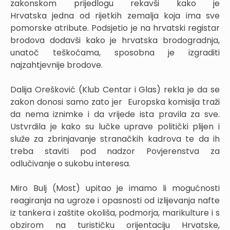
zakonskom prijedlogu rekavši kako je
Hrvatska jedna od rijetkih zemalja koja ima sve
pomorske atribute. Podsjetio je na hrvatski registar
brodova dodavši kako je hrvatska brodogradnja,
unatoč teškoćama, sposobna je izgraditi
najzahtjevnije brodove.
Dalija Orešković (Klub Centar i Glas) rekla je da se
zakon donosi samo zato jer Europska komisija traži
da nema iznimke i da vrijede ista pravila za sve.
Ustvrdila je kako su lučke uprave politički plijen i
služe za zbrinjavanje stranačkih kadrova te da ih
treba staviti pod nadzor Povjerenstva za
odlučivanje o sukobu interesa.
Miro Bulj (Most) upitao je imamo li mogućnosti
reagiranja na ugroze i opasnosti od izlijevanja nafte
iz tankera i zaštite okoliša, podmorja, marikulture i s
obzirom na turističku orijentaciju Hrvatske,