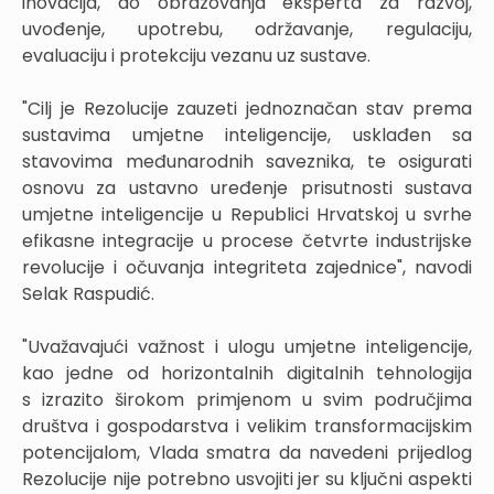
inovacija, do obrazovanja eksperta za razvoj,
uvođenje, upotrebu, održavanje, regulaciju,
evaluaciju i protekciju vezanu uz sustave.
"Cilj je Rezolucije zauzeti jednoznačan stav prema
sustavima umjetne inteligencije, usklađen sa
stavovima međunarodnih saveznika, te osigurati
osnovu za ustavno uređenje prisutnosti sustava
umjetne inteligencije u Republici Hrvatskoj u svrhe
efikasne integracije u procese četvrte industrijske
revolucije i očuvanja integriteta zajednice", navodi
Selak Raspudić.
"Uvažavajući važnost i ulogu umjetne inteligencije,
kao jedne od horizontalnih digitalnih tehnologija
s izrazito širokom primjenom u svim područjima
društva i gospodarstva i velikim transformacijskim
potencijalom, Vlada smatra da navedeni prijedlog
Rezolucije nije potrebno usvojiti jer su ključni aspekti