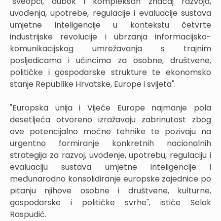
"sveopći, dubok i kompleksan značaj razvoja,
uvođenja, upotrebe, regulacije i evaluacije sustava
umjetne inteligencije u kontekstu četvrte
industrijske revolucije i ubrzanja informacijsko-
komunikacijskog umrežavanja s trajnim
posljedicama i učincima za osobne, društvene,
političke i gospodarske strukture te ekonomsko
stanje Republike Hrvatske, Europe i svijeta".
"Europska unija i Vijeće Europe najmanje pola
desetljeća otvoreno izražavaju zabrinutost zbog
ove potencijalno moćne tehnike te pozivaju na
urgentno formiranje konkretnih nacionalnih
strategija za razvoj, uvođenje, upotrebu, regulaciju i
evaluaciju sustava umjetne inteligencije i
međunarodno konsolidiranje europske zajednice po
pitanju njihove osobne i društvene, kulturne,
gospodarske i političke svrhe", ističe Selak
Raspudić.