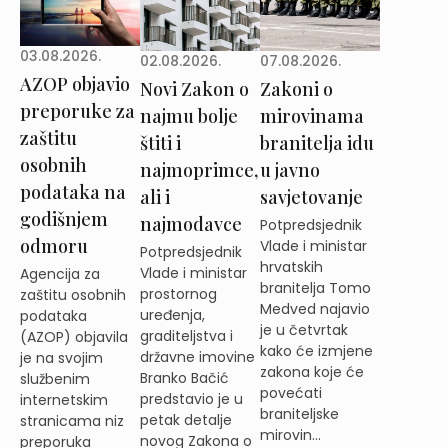
03.08.2026.
02.08.2026.
07.08.2026.
AZOP objavio
Novi Zakon o
Zakoni o
preporuke za
najmu bolje
mirovinama
zaštitu
štiti i
branitelja idu
osobnih
najmoprimce,
u javno
podataka na
ali i
savjetovanje
godišnjem
najmodavce
Potpredsjednik
odmoru
Vlade i ministar
Potpredsjednik
hrvatskih
Vlade i ministar
Agencija za
branitelja Tomo
prostornog
zaštitu osobnih
Medved najavio
uređenja,
podataka
je u četvrtak
graditeljstva i
(AZOP) objavila
kako će izmjene
državne imovine
je na svojim
zakona koje će
Branko Bačić
službenim
povećati
predstavio je u
internetskim
braniteljske
petak detalje
stranicama niz
mirovin...
novog Zakona o
preporuka