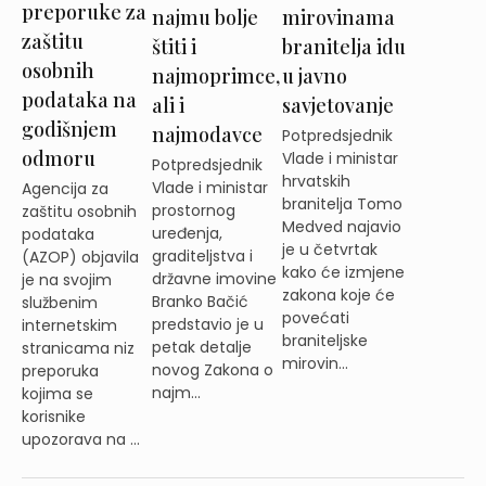
preporuke za
najmu bolje
mirovinama
zaštitu
štiti i
branitelja idu
osobnih
najmoprimce,
u javno
podataka na
ali i
savjetovanje
godišnjem
najmodavce
Potpredsjednik
odmoru
Vlade i ministar
Potpredsjednik
hrvatskih
Vlade i ministar
Agencija za
branitelja Tomo
prostornog
zaštitu osobnih
Medved najavio
uređenja,
podataka
je u četvrtak
graditeljstva i
(AZOP) objavila
kako će izmjene
državne imovine
je na svojim
zakona koje će
Branko Bačić
službenim
povećati
predstavio je u
internetskim
braniteljske
petak detalje
stranicama niz
mirovin...
novog Zakona o
preporuka
najm...
kojima se
korisnike
upozorava na ...