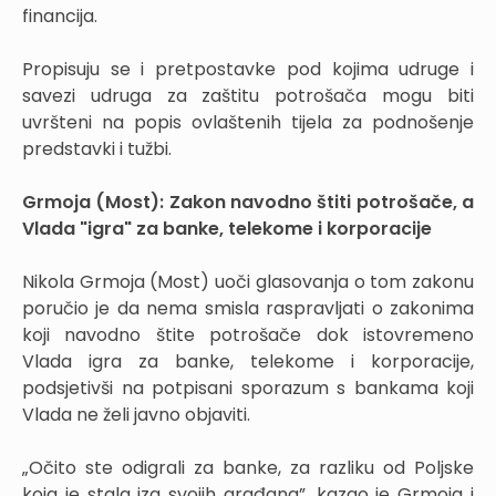
financija.
Propisuju se i pretpostavke pod kojima udruge i
savezi udruga za zaštitu potrošača mogu biti
uvršteni na popis ovlaštenih tijela za podnošenje
predstavki i tužbi.
Grmoja (Most): Zakon navodno štiti potrošače, a
Vlada "igra" za banke, telekome i korporacije
Nikola Grmoja (Most) uoči glasovanja o tom zakonu
poručio je da nema smisla raspravljati o zakonima
koji navodno štite potrošače dok istovremeno
Vlada igra za banke, telekome i korporacije,
podsjetivši na potpisani sporazum s bankama koji
Vlada ne želi javno objaviti.
„Očito ste odigrali za banke, za razliku od Poljske
koja je stala iza svojih građana”, kazao je Grmoja i