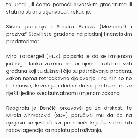
to uredi. „Ili ćemo pomoći hrvatskim građanima ili
stati na stranu utjerivača”, rekao je.
Slično poručuje i Sandra Benčić (Možemo!) i
proziva:” Stavili ste građane na pladanj financijskim
predatorima”.
Miro Totgergeli (HDZ) pojasnio je da se izmjenom
jednog članka zakona ne bi riješio problem svih
građana koji su dužnici i čija su potraživanja prodana.
Zakon nema retroaktivno djelovanje i na njih se ne
bi odnosio, kazao je i dodao da se problem može
riješiti jedino sveobuhvatnom izmjenom zakona.
Reagirala je Benčić prozvavši ga za drskost, te
Mirela Ahmetović (SDP) poručivši mu da će na
njegovu savjest ići svi potrošači koji će sutra biti
robovi agencija za naplatu potraživanja.