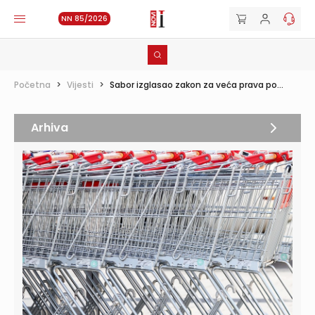
NN 85/2026
Početna
>
Vijesti
>
Sabor izglasao zakon za veća prava po...
Arhiva