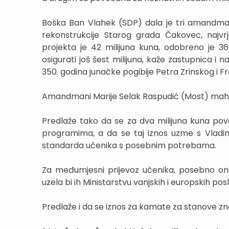
Boška Ban Vlahek (SDP) dala je tri amandmana
rekonstrukcije Starog grada Čakovec, najvr
projekta je 42 milijuna kuna, odobreno je 36
osigurati još šest milijuna, kaže zastupnica i
350. godina junačke pogibije Petra Zrinskog i 
Amandmani Marije Selak Raspudić (Most) mahom 
Predlaže tako da se za dva milijuna kuna pov
programima, a da se taj iznos uzme s Vladine
standarda učenika s posebnim potrebama.
Za međumjesni prijevoz učenika, posebno onih 
uzela bi ih Ministarstvu vanjskih i europskih pos
Predlaže i da se iznos za kamate za stanove zn