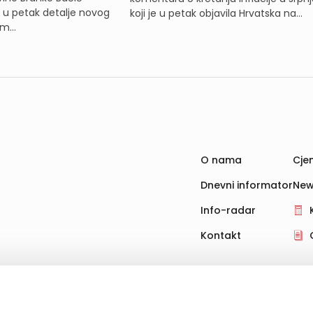
e u petak detalje novog
koji je u petak objavila Hrvatska na...
m...
O nama
Cjen
Dnevni informator
New
Info-radar
Kontakt
hnologije za pohranu, čitanje i obradu informacija na vašem uređ