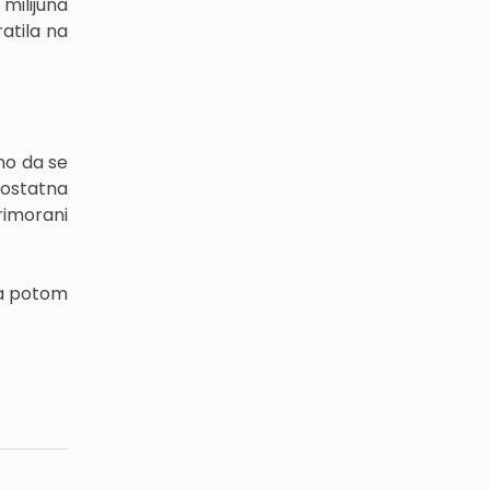
 milijuna
ratila na
no da se
dostatna
primorani
 a potom