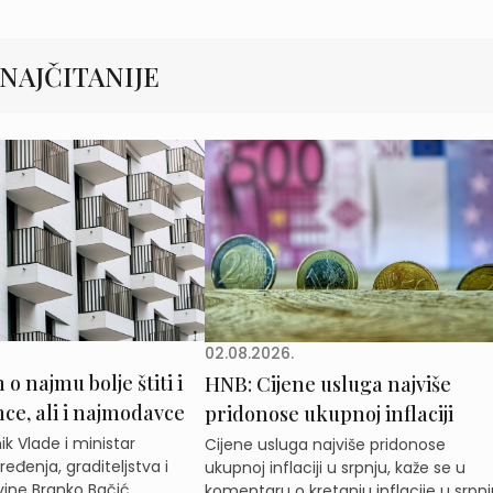
NAJČITANIJE
02.08.2026.
o najmu bolje štiti i
HNB: Cijene usluga najviše
e, ali i najmodavce
pridonose ukupnoj inflaciji
k Vlade i ministar
Cijene usluga najviše pridonose
eđenja, graditeljstva i
ukupnoj inflaciji u srpnju, kaže se u
ine Branko Bačić
komentaru o kretanju inflacije u srpnj