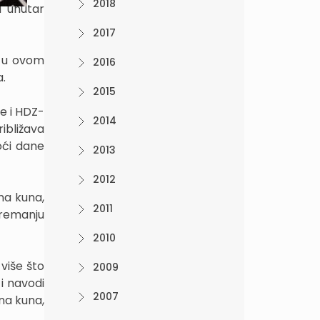
2018
u unutar
2017
i u ovom
2016
a.
2015
že i HDZ-
2014
ibližava
oći dane
2013
2012
na kuna,
2011
remanju
2010
više što
2009
i navodi
2007
na kuna,