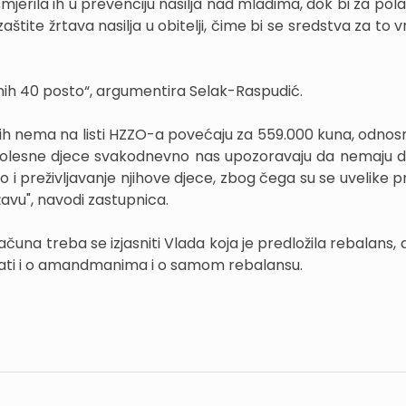
usmjerila ih u prevenciju nasilja nad mladima, dok bi za pola
ite žrtava nasilja u obitelji, čime bi se sredstva za to v
tnih 40 posto“, argumentira Selak-Raspudić.
kojih nema na listi HZZO-a povećaju za 559.000 kuna, odnos
elji bolesne djece svakodnevno nas upozoravaju da nemaju 
o i preživljavanje njihove djece, zbog čega su se uvelike 
avu", navodi zastupnica.
a treba se izjasniti Vlada koja je predložila rebalans,
sovati i o amandmanima i o samom rebalansu.