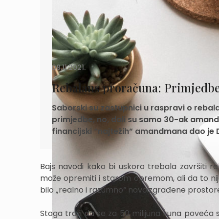
08.11.2021.
Rebalans proračuna: Primjedb
Saborski su zastupnici u raspravi o reba
primjedbe, no, dali su samo 30-ak amand
financijski “najtežih“ amandmana dao je 
Bajs navodi kako bi uskoro trebala završiti r
može opremiti i starom opremom, ali da to ni
bilo „realno i razumno“ novoizgrađene pros
Stoga traži da se za 50 milijuna kuna poveća 