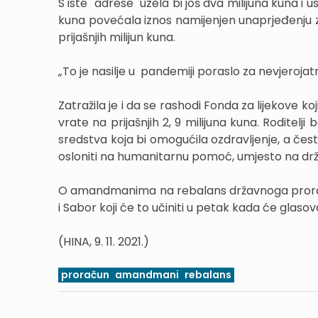
S iste "adrese" uzela bi još dva milijuna kuna i 
kuna povećala iznos namijenjen unaprjeđenju zašt
prijašnjih milijun kuna.
„To je nasilje u pandemiji poraslo za nevjeroja
Zatražila je i da se rashodi Fonda za lijekove 
vrate na prijašnjih 2, 9 milijuna kuna. Rodit
sredstva koja bi omogućila ozdravljenje, a čest
osloniti na humanitarnu pomoć, umjesto na drž
O amandmanima na rebalans državnoga proračun
i Sabor koji će to učiniti u petak kada će gla
(HINA, 9. 11. 2021.)
proračun
amandmani
rebalans