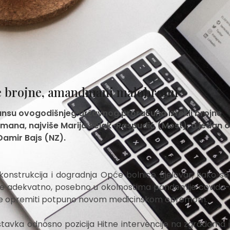
e brojne, amandmani malobrojni
lansu ovogodišnjeg državnog proračuna izrekli brojne
mana, najviše Marija Selak-Raspudić (Most), a jedan 
Damir Bajs (NZ).
ekonstrukcija i dogradnja Opće bolnice Bjelovar, kako se
je adekvatno, posebno u okolnostima pandemije covida-1
tore opremiti potpuno novom medicinskom opremom.
stavka odnosno pozicija Hitne intervencije na zgradama 