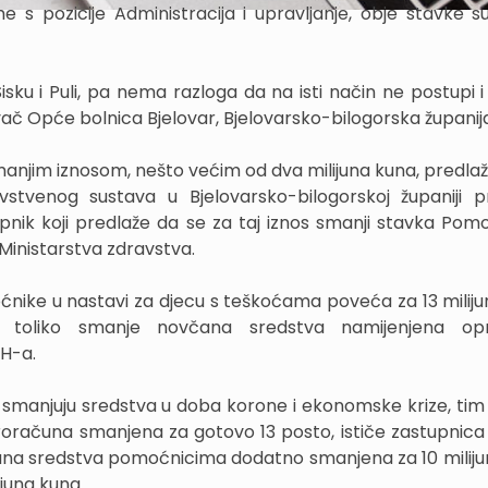
 s pozicije Administracija i upravljanje, obje stavke s
sku i Puli, pa nema razloga da na isti način ne postupi 
ivač Opće bolnica Bjelovar, Bjelovarsko-bilogorska županij
o manjim iznosom, nešto većim od dva milijuna kuna, predla
tvenog sustava u Bjelovarsko-bilogorskoj županiji pr
nik koji predlaže da se za taj iznos smanji stavka Pom
Ministarstva zdravstva.
oćnike u nastavi za djecu s teškoćama poveća za 13 miliju
toliko smanje novčana sredstva namijenjena op
H-a.
 smanjuju sredstva u doba korone i ekonomske krize, tim 
roračuna smanjena za gotovo 13 posto, ističe zastupnica 
na sredstva pomoćnicima dodatno smanjena za 10 miliju
juna kuna.