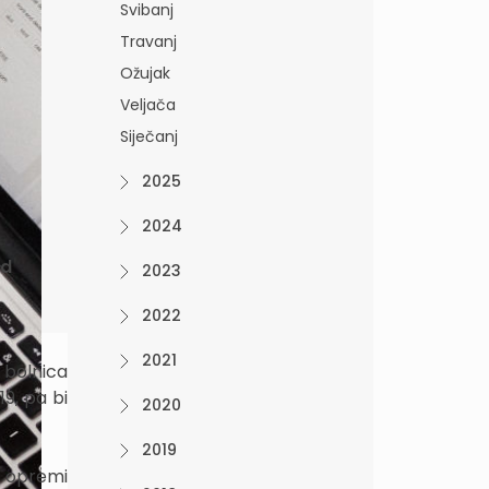
Svibanj
Travanj
Ožujak
Veljača
Siječanj
2025
2024
od
2023
2022
2021
 bolnica
9, pa bi
2020
2019
i opremi