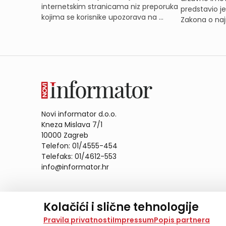
internetskim stranicama niz preporuka
predstavio j
kojima se korisnike upozorava na ...
Zakona o naj
Novi informator d.o.o.
Kneza Mislava 7/1
10000 Zagreb
Telefon: 01/4555-454
Telefaks: 01/4612-553
info@informator.hr
PRATITE NAS:
Kolačići i slične tehnologije
Na našoj web stranici koristimo kolačiće i slične te
Pravila privatnosti
Impressum
Popis partnera