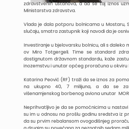
zdravstvenih ustanova, a da se taj iznos uzme
Ministarstva zdravstva.
Vlada je dala potporu bolnicama u Mostaru, Si
slučaju, smatra zastupnik koji navodi da je osn
Investiranje u bjelovarsku bolnicu, ali s dalek
ov Miro Totgergeli. Time se standard zdravs
dostignutom državnom standardu, kaže zastup
inozemstvu i unutar općeg proračuna u okviru 
Katarina Peović (RF) traži da se iznos za pom
na ukupno 40, 7 milijuna, a da se za 
višenamjenskog borbenog aviona unutar MOR
Neprihvatljivo je da se pomoćnicima u nastavi
su im u odnosu na prošlu godinu sredstva iz p
da su prvim rebalansom ovogodišnjeg proraču
a drugim su povećana za neznatnih sedam mili