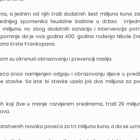
, a jednim od njih traži dodatnih šest milijuna kuna za
jednijeg spomenika feudalne baštine u državi. Vrijed
 milijuna, no zbog dodatnih sanacija i intervencija pot
 napominje da je ova godina 400. godina rođenja Nikole Zri
Frana Krste Frankopana.
su okrenuti obrazovanju i prevenciji nasilja.
eća iznos namijenjen odgoju i obrazovanju djece u pred
 stavke. Sa iste bi stavke uzela još dva milijuna za p
koji žive u manje razvijenim sredinama, traži 29 miliju
lova.
anstvenih novaka poveća za tri milijuna kuna, a da se uzmu