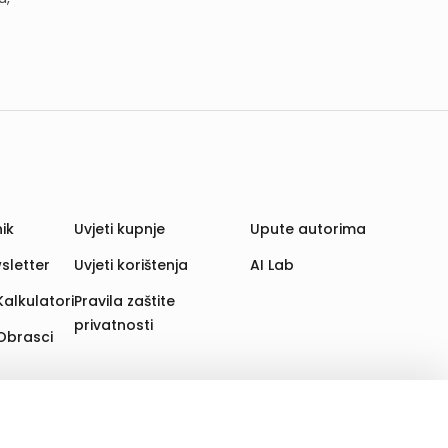
ik
Uvjeti kupnje
Upute autorima
sletter
Uvjeti korištenja
AI Lab
Kalkulatori
Pravila zaštite
privatnosti
Obrasci
aju. Time poboljšavamo korisničko iskustvo,