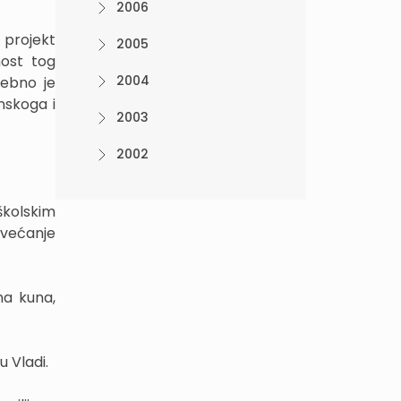
2006
 projekt
2005
nost tog
2004
rebno je
nskoga i
2003
2002
školskim
ovećanje
na kuna,
 Vladi.