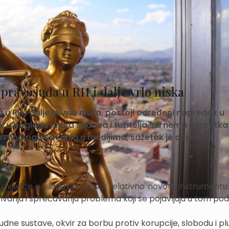
pravosuđa u RH i dalje vrlo niska
 RH i dalje je vrlo niska, postoji određeni napredak u
k u pogledu plaća sudaca i tužitelja, ali nema napretka
vnog oglašavanja u medijima, sažetak je ocjena iz
e izvješće o vladavini prava, relativno novom instrumentu 
vanju i sprečavanju problema koji se pojavljuju u tom pod
udne sustave, okvir za borbu protiv korupcije, slobodu i p