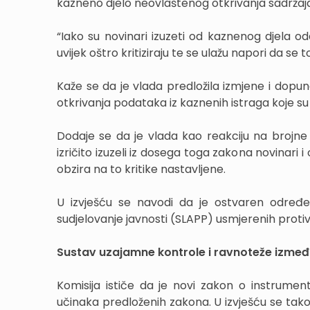
kazneno djelo neovlaštenog otkrivanja sadržaja 
“Iako su novinari izuzeti od kaznenog djela oda
uvijek oštro kritiziraju te se ulažu napori da se to
Kaže se da je vlada predložila izmjene i dop
otkrivanja podataka iz kaznenih istraga koje su u
Dodaje se da je vlada kao reakciju na brojne 
izričito izuzeli iz dosega toga zakona novinari i 
obzira na to kritike nastavljene.
U izvješću se navodi da je ostvaren određeni
sudjelovanje javnosti (SLAPP) usmjerenih proti
Sustav uzajamne kontrole i ravnoteže izmeđ
Komisija ističe da je novi zakon o instrument
učinaka predloženih zakona. U izvješću se tak