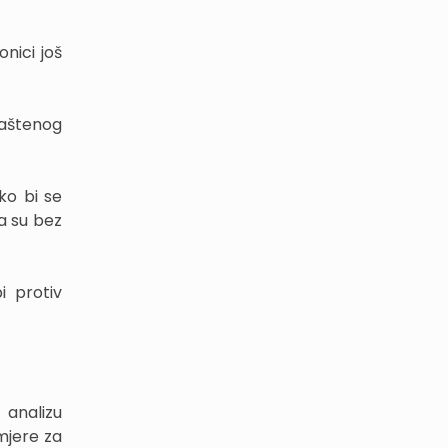
onici još
laštenog
ko bi se
da su bez
i protiv
 analizu
mjere za