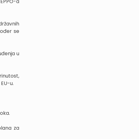
i EPPO-a
državnih
kođer se
suđenja u
inutost,
 EU-u.
soka.
plana za