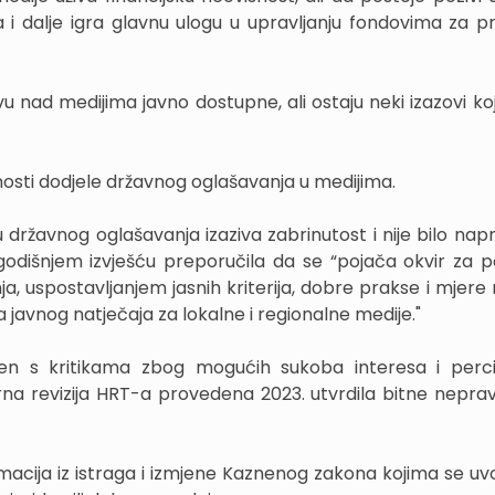
 i dalje igra glavnu ulogu u upravljanju fondovima za p
u nad medijima javno dostupne, ali ostaju neki izazovi koj
tnosti dodjele državnog oglašavanja u medijima.
 državnog oglašavanja izaziva zabrinutost i nije bilo nap
logodišnjem izvješću preporučila da se “pojača okvir za p
, uspostavljanjem jasnih kriterija, dobre prakse i mjere
javnog natječaja za lokalne i regionalne medije."
čen s kritikama zbog mogućih sukoba interesa i perc
rna revizija HRT-a provedena 2023. utvrdila bitne nepravi
rmacija iz istraga i izmjene Kaznenog zakona kojima se uv