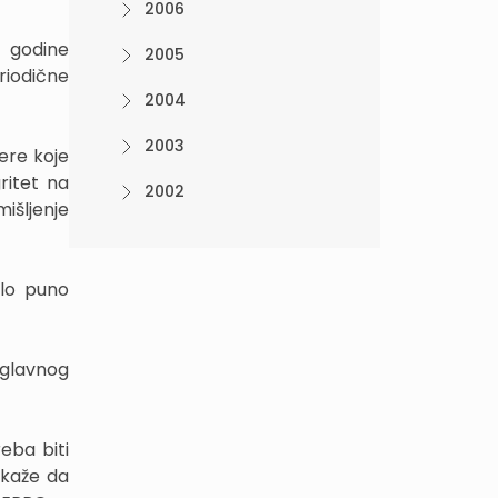
2006
e godine
2005
riodične
2004
2003
ere koje
ritet na
2002
išljenje
ilo puno
 glavnog
eba biti
 kaže da