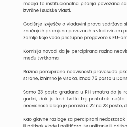
medija te institucionalna pitanja povezana 
izvršne i sudske vlasti.
Godišnje izvješće o vladavini prava sadržava s
značajnih promjena povezanih s vladavinom pra
zemlje koje vode pristupne pregovore s EU-om, 
Komisija navodi da je percipirana razina neovis
među tvrtkama.
Razina percipirane neovisnosti pravosuđa jako j
strane, iznimno je visoka, iznad 75 posto u Dansko
Samo 23 posto građana u RH smatra da je razin
godini, dok je kod tvrtki taj postotak nešto
neovisnosti blago je porasla s 22 na 23 posto, 
Kao glavne razloge za percipirani nedostatak n
ili pritisak vlade i političara, te uplitanje ili pri