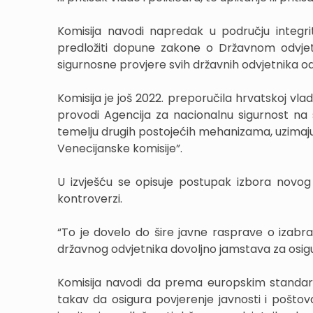
Komisija navodi napredak u području integri
predložiti dopune zakone o Državnom odvjetn
sigurnosne provjere svih državnih odvjetnika o
Komisija je još 2022. preporučila hrvatskoj vl
provodi Agencija za nacionalnu sigurnost na s
temelju drugih postojećih mehanizama, uzimaju
Venecijanske komisije”.
U izvješću se opisuje postupak izbora novog
kontroverzi.
“To je dovelo do šire javne rasprave o izabr
državnog odvjetnika dovoljno jamstava za osigu
Komisija navodi da prema europskim standard
takav da osigura povjerenje javnosti i pošto