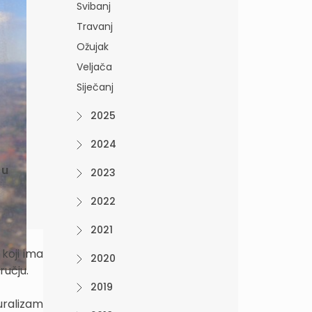
Svibanj
Travanj
Ožujak
Veljača
Siječanj
2025
2024
 u
2023
2022
2021
koji ima
2020
ručju.
2019
luralizam