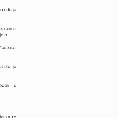
 i da je
 razini i
ela.
ostaje i
atska je
redak u
da se ta