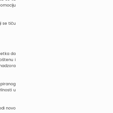
romociju
i se tiču
retka da
oštenu i
 nadzora
ipiranog
lnosti u
odi novo