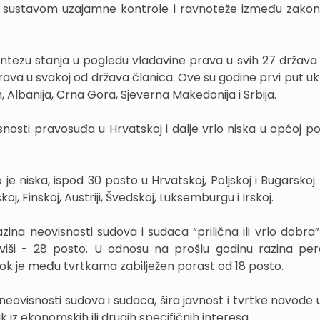
sa sustavom uzajamne kontrole i ravnoteže između zako
intezu stanja u pogledu vladavine prava u svih 27 država 
va u svakoj od država članica. Ove su godine prvi put ukl
Albanija, Crna Gora, Sjeverna Makedonija i Srbija.
nosti pravosuđa u Hrvatskoj i dalje vrlo niska u općoj pop
e niska, ispod 30 posto u Hrvatskoj, Poljskoj i Bugarskoj.
j, Finskoj, Austriji, Švedskoj, Luksemburgu i Irskoj.
a neovisnosti sudova i sudaca “prilična ili vrlo dobra”
 viši - 28 posto. U odnosu na prošlu godinu razina per
dok je među tvrtkama zabilježen porast od 18 posto.
eovisnosti sudova i sudaca, šira javnost i tvrtke navode u
tisak iz ekonomskih ili drugih specifičnih interesa.