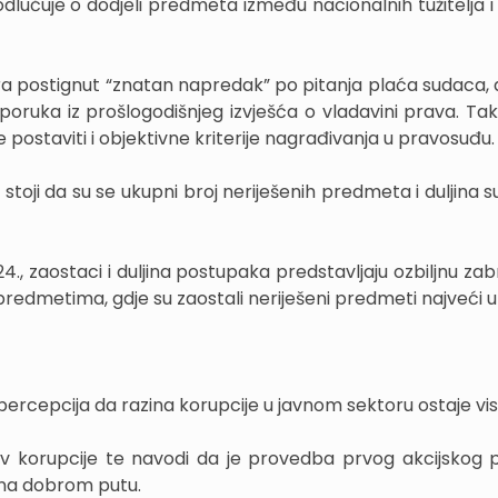
odlučuje o dodjeli predmeta između nacionalnih tužitelja 
ra postignut “znatan napredak” po pitanja plaća sudaca, 
poruka iz prošlogodišnjeg izvješća o vladavini prava. Ta
postaviti i objektivne kriterije nagrađivanja u pravosuđu.
 stoji da su se ukupni broj neriješenih predmeta i duljina 
 zaostaci i duljina postupaka predstavljaju ozbiljnu zabr
edmetima, gdje su zaostali neriješeni predmeti najveći u
percepcija da razina korupcije u javnom sektoru ostaje vi
iv korupcije te navodi da je provedba prvog akcijskog 
e na dobrom putu.