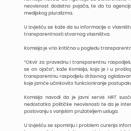
neovisnost dodatno pojača, te da ta agencija
medijskog pluralizma.
U izvješću se kaže da su informacije o vlasništv
transparentnosti stvarnog vlasništva.
Komisija je vrlo kritična u pogledu transparen
“Okvir za pravednu i transparentnu raspodjelu
se on ojača”, kaže Komisija, koja je i u proš
transparentnu raspodjelu državnog oglašavanja
koje jamče učinkovito funkcioniranje postupaka 
Komisija navodi da je javni servis HRT suo
nedostatka političke neovisnosti te da je inte
poslovanju s vanjskim pružateljem usluga.
U izvješću se spominju i problem curenja info