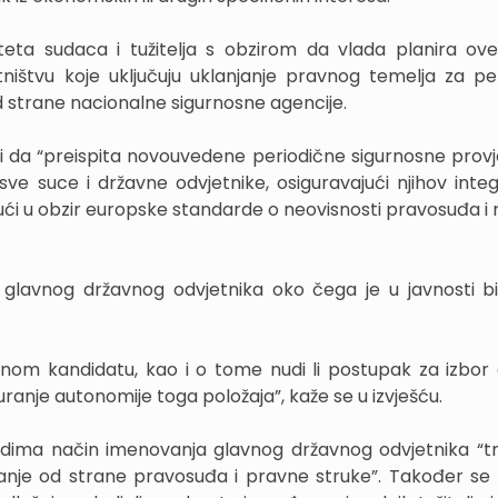
teta sudaca i tužitelja s obzirom da vlada planira ov
ištvu koje uključuju uklanjanje pravnog temelja za pe
d strane nacionalne sigurnosne agencije.
adi da “preispita novouvedene periodične sigurnosne provj
ve suce i državne odvjetnike, osiguravajući njihov integ
ći u obzir europske standarde o neovisnosti pravosuđa i m
 glavnog državnog odvjetnika oko čega je u javnosti b
anom kandidatu, kao i o tome nudi li postupak za izbor
ranje autonomije toga položaja”, kaže se u izvješću.
ima način imenovanja glavnog državnog odvjetnika “tr
vanje od strane pravosuđa i pravne struke”. Također se