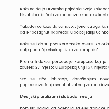
Kaže se da je Hrvatska pojačala svoje zakonoda
Hrvatska obećala zakonodavne radnje u konte
Također se kaže da su nastavljene istrage, kaznen
da je “postignut napredak u poboljšanju učinkov
Kaže se i da su poduzete “neke mjere” za otkr
dalje područje visokog rizika za korupciju".
Prema Indeksu percepcije korupcije, koji je
zauzela 23. mjesto u Europskoj uniji i 57. mjesto u
Što se tiče lobiranja, donošenjem nov
pogledu uvođenja sveobuhvatnog zakonodavstv
Medijski pluralizam i sloboda medija
Komisija navodi da Agencija za elektroničke me