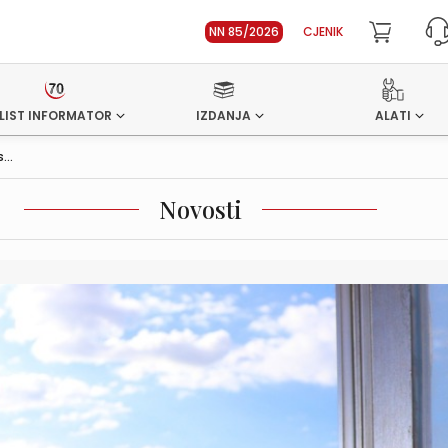
NN 85/2026
CJENIK
LIST INFORMATOR
IZDANJA
ALATI
...
Novosti