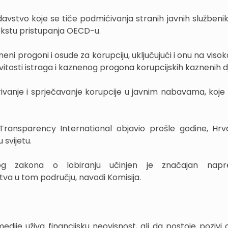
vstvo koje se tiče podmićivanja stranih javnih službenika
kstu pristupanja OECD-u.
i progoni i osude za korupciju, uključujući i onu na visokoj
itosti istraga i kaznenog progona korupcijskih kaznenih dj
ivanje i sprječavanje korupcije u javnim nabavama, koje “
 Transparency International objavio prošle godine, Hrv
 svijetu.
og zakona o lobiranju učinjen je značajan nap
a u tom području, navodi Komisija.
dije uživa financijsku neovisnost, ali da postoje pozivi 