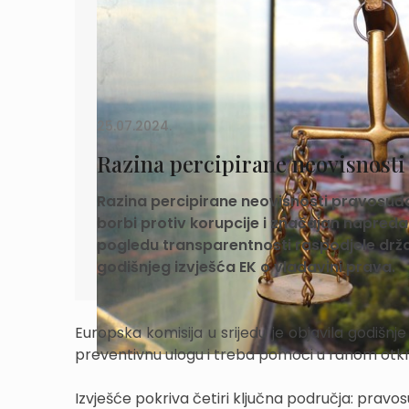
25.07.2024.
Razina percipirane neovisnosti 
Razina percipirane neovisnosti pravosuđa u
borbi protiv korupcije i značajan napreda
pogledu transparentnosti raspodjele drža
godišnjeg izvješća EK o vladavini prava.
Europska komisija u srijedu je objavila godišnj
preventivnu ulogu i treba pomoći u ranom otkri
Izvješće pokriva četiri ključna područja: pravos