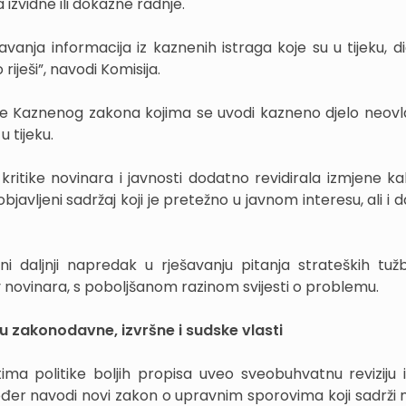
izvidne ili dokazne radnje.
vanja informacija iz kaznenih istraga koje su u tijeku, di
 riješi”, navodi Komisija.
une Kaznenog zakona kojima se uvodi kazneno djelo neov
 tijeku.
kritike novinara i javnosti dodatno revidirala izmjene ka
objavljeni sadržaj koji je pretežno u javnom interesu, ali i 
 daljnji napredak u rješavanju pitanja strateških tužb
v novinara, s poboljšanom razinom svijesti o problemu.
u zakonodavne, izvršne i sudske vlasti
ima politike boljih propisa uveo sveobuhvatnu reviziju i
ođer navodi novi zakon o upravnim sporovima koji sadrži 