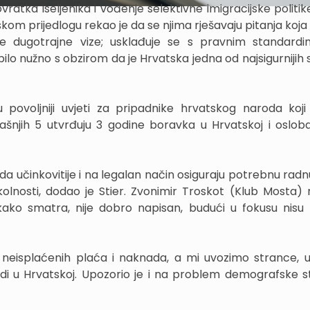
vratka iseljenika i vođenje selektivne imigracijske politi
kom prijedlogu rekao je da se njima rješavaju pitanja koja
nje dugotrajne vize; usklađuje se s pravnim standard
 nužno s obzirom da je Hrvatska jedna od najsigurnijih s
povoljniji uvjeti za pripadnike hrvatskog naroda koj
ašnjih 5 utvrđuju 3 godine boravka u Hrvatskoj i oslob
učinkovitije i na legalan način osiguraju potrebnu radn
olnosti, dodao je Stier. Zvonimir Troskot (Klub Mosta) 
kako smatra, nije dobro napisan, budući u fokusu nisu 
 neisplaćenih plaća i naknada, a mi uvozimo strance, u
ljudi u Hrvatskoj. Upozorio je i na problem demografske s