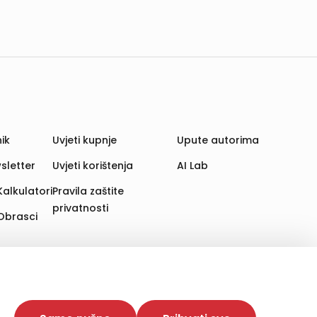
ik
Uvjeti kupnje
Upute autorima
sletter
Uvjeti korištenja
AI Lab
Kalkulatori
Pravila zaštite
privatnosti
Obrasci
aju. Time poboljšavamo korisničko iskustvo,
 više web stranica i uređaja u tu svrhu. Naši partneri