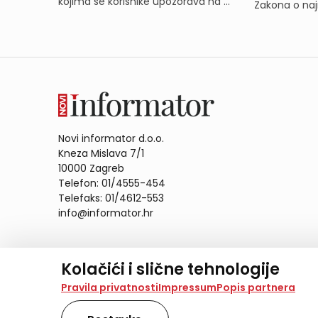
kojima se korisnike upozorava na ...
Zakona o naj
Novi informator d.o.o.
Kneza Mislava 7/1
10000 Zagreb
Telefon: 01/4555-454
Telefaks: 01/4612-553
info@informator.hr
PRATITE NAS:
Kolačići i slične tehnologije
Na našoj web stranici koristimo kolačiće i slične te
Pravila privatnosti
Impressum
Popis partnera
analiziramo promet na stranici te prikazujemo sadržaje
također koriste ove tehnologije.