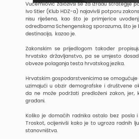
Vučemilović založivši se za izradu strategije po
Ivo Stier (Klub HDZ-a) najavivši potporu zakons
nisu riješena, kao što je primjerice uvođe
odredbama Schengenskog sporazuma, što je bilo
destinacija, kazao je.
Zakonskim se prijedlogom također propisuju 
hrvatsko državljanstvo, pa se umjesto dosad
obveze polaganja testa hrvatskog jezika.
Hrvatskim gospodarstvenicima se omogućuje da 
uzimajući u obzir demografske i društvene ok
da ne može podržati predloženi zakon, jer, 
građani.
Koliko je domaćih radnika ostalo bez posla i
Troskot, ocijenivši kako je to ugroza radnih 
stanovništva.