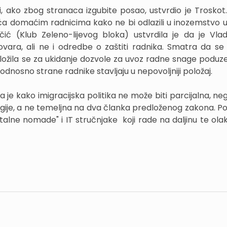
, ako zbog stranaca izgubite posao, ustvrdio je Troskot
a domaćim radnicima kako ne bi odlazili u inozemstvo u
ić (Klub Zeleno-lijevog bloka) ustvrdila je da je Vla
vara, ali ne i odredbe o zaštiti radnika. Smatra da se
aložila se za ukidanje dozvole za uvoz radne snage poduz
o, odnosno strane radnike stavljaju u nepovoljniji položaj.
a je kako imigracijska politika ne može biti parcijalna, n
egije, a ne temeljna na dva članka predloženog zakona. Po
italne nomade" i IT stručnjake koji rade na daljinu te ola