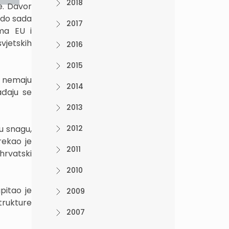
2018
ke. Davor
 do sada
2017
ima EU i
vjetskih
2016
2015
i nemaju
2014
ađaju se
2013
u snagu,
2012
rekao je
2011
hrvatski
2010
pitao je
2009
trukture
2007