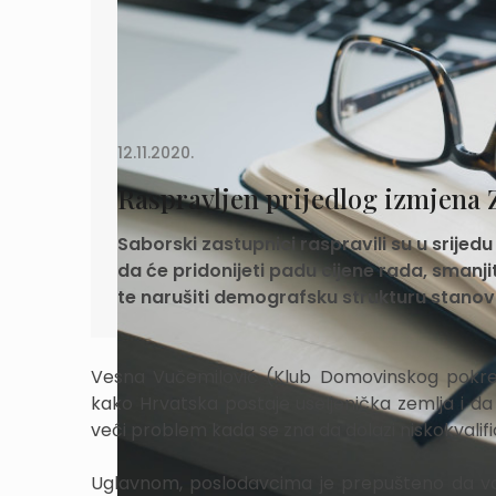
12.11.2020.
Raspravljen prijedlog izmjena 
Saborski zastupnici raspravili su u srijed
da će pridonijeti padu cijene rada, smanj
te narušiti demografsku strukturu stanov
Vesna Vučemilović (Klub Domovinskog pokreta)
kako Hrvatska postaje useljenička zemlja i da
veći problem kada se zna da dolazi niskokvalif
Uglavnom, poslodavcima je prepušteno da vode 