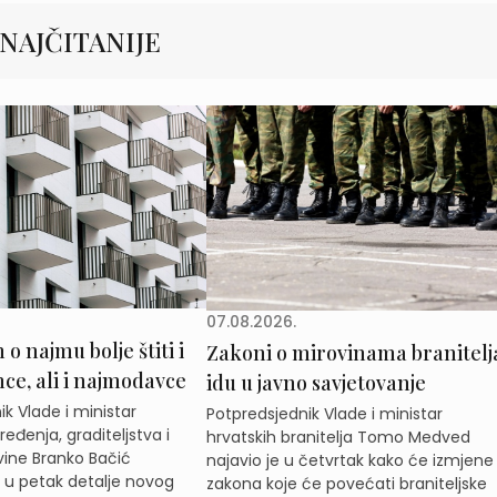
NAJČITANIJE
07.08.2026.
o najmu bolje štiti i
Zakoni o mirovinama branitelj
e, ali i najmodavce
idu u javno savjetovanje
k Vlade i ministar
Potpredsjednik Vlade i ministar
eđenja, graditeljstva i
hrvatskih branitelja Tomo Medved
ine Branko Bačić
najavio je u četvrtak kako će izmjene
e u petak detalje novog
zakona koje će povećati braniteljske