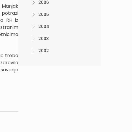
2006
. Manjak
 potrazi
2005
da RH iz
2004
 stranim
etnicima
2003
2002
ego treba
zdravila
kšavanje