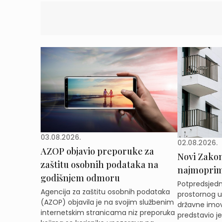
03.08.2026.
02.08.2026.
AZOP objavio preporuke za
Novi Zakon 
zaštitu osobnih podataka na
najmoprimc
godišnjem odmoru
Potpredsjedni
Agencija za zaštitu osobnih podataka
prostornog ur
(AZOP) objavila je na svojim službenim
državne imov
internetskim stranicama niz preporuka
predstavio j