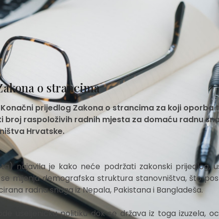
Zakona o strancima
u Konačni prijedlog Zakona o strancima za koji oporba t
iti broj raspoloživih radnih mjesta za domaću radnu sn
ništva Hrvatske.
 najavila je kako neće podržati zakonski prijedlog, us
 se mijenja demografska struktura stanovništva, što pos
icirana radna snaga iz Nepala, Pakistana i Bangladeša.
useljeničku politiku dok se država iz toga izuzela, ocij