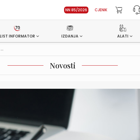
NN 85/2026
CJENIK
LIST INFORMATOR
IZDANJA
ALATI
..
Novosti