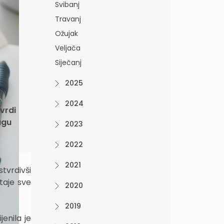
Svibanj
Travanj
Ožujak
Veljača
Siječanj
2025
2024
vrdi
agu
2023
2022
2021
tvrdivši
taje sve
2020
2019
enila je