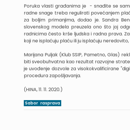
Poruka vlasti građanima je - snađite se sami
radne snage treba regulirati povećanjem plać
za boljim primanjima, dodao je. Sandra Benč
slovenskog modela preuzela ono što joj odgo
radnicima često krše ljudska i radna prava. Z
koji ne isplaćuju plaću ili ju isplaćuju neredovit
Marijana Puljak (Klub SSIP, Pametno, Glas) rekl
biti sveobuhvatna kao rezultat razvojne strat
je uvođenje dozvole za visokokvalificirane "dig
procedura zapošljavanja.
(HINA, 11. 11. 2020.)
Sabor
rasprava